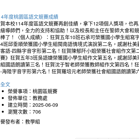
14年度桃園區語文競賽成績
狂賀本校114年度區語文競賽再創佳績，拿下12項個人獎項，
班級導師們，全力的支持和協助！以及校長和主任在誓師大會和
太棒了！〈個人成績〉：狂賀五年10班石承可榮獲國小學生組寫
年4班邱垂順榮獲國小學生組閩南語情境式演說第二名，感謝杜美
組客語-四縣字音字形第二名！狂賀陳郁阡小姐榮獲社會組作文第
決賽》狂賀五年3班吳語婕榮獲國小學生組作文第五名，感謝邱美
師組國語朗讀第三名！狂賀沈于智老師榮獲教師組作文第四名！
語-海陸字音字形第六名！狂賀羅培元老師榮獲社會組國語朗讀第
詳全文
榮譽事項：桃園區競賽
發佈單位：教務處
建立時間：2025-06-09
瀏覽次數：706
榮譽發布者：教學組