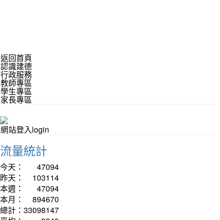
返回首頁
認識建德
行政服務
教師專區
學生專區
家長專區
網站登入login
流量統計
今天：
47094
昨天：
103114
本週：
47094
本月：
894670
總計：
33098147