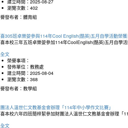
建立時間：2025-08-27
瀏覽次數：402
榮譽發布者：體育組
喜305班卓樂荌參與114年Cool English(酷英)五月自學活動
喜本校三年五班卓樂荌參加114年CoolEnglish(酷英)五
詳全文
榮譽事項：
發佈單位：教務處
建立時間：2025-08-04
瀏覽次數：368
榮譽發布者：教學組
財團法人溫世仁文教基金會辦理「114年中小學作文比賽」
恭喜本校六年四班簡梓絜參加財團法人溫世仁文教基金會辦理「1
詳全文