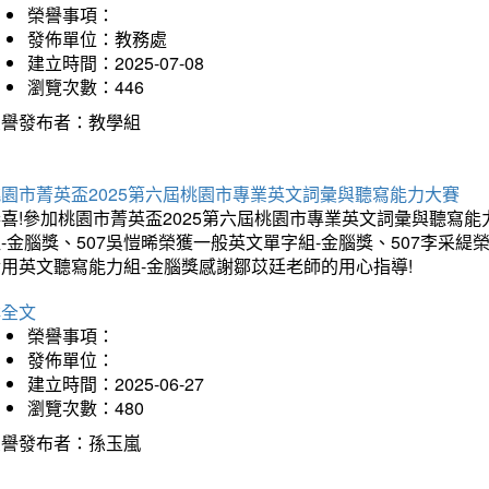
榮譽事項：
發佈單位：教務處
建立時間：2025-07-08
瀏覽次數：446
榮譽發布者：教學組
桃園市菁英盃2025第六屆桃園市專業英文詞彙與聽寫能力大賽
喜!參加桃園市菁英盃2025第六屆桃園市專業英文詞彙與聽寫能
-金腦獎、507吳愷晞榮獲一般英文單字組-金腦獎、507李采緹
實用英文聽寫能力組-金腦獎感謝鄒苡廷老師的用心指導!
詳全文
榮譽事項：
發佈單位：
建立時間：2025-06-27
瀏覽次數：480
榮譽發布者：孫玉嵐