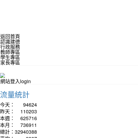
返回首頁
認識建德
行政服務
教師專區
學生專區
家長專區
網站登入login
流量統計
今天：
94624
昨天：
110203
本週：
625716
本月：
736911
總計：
32940388