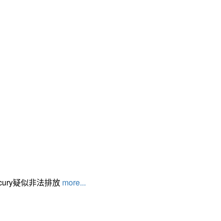
cury疑似非法排放
more...