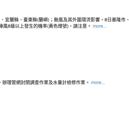
、宜蘭縣、臺東縣(蘭嶼)；颱風及其外圍環流影響，8日基隆市
陣風8級以上發生的機率(黃色燈號)，請注意。
more...
，辦理管網封閉調查作業及水量計檢修作業。
more...