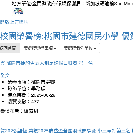
地方單位\金門縣政府\環境保護局：新加坡籍油輪Sun Mer
開啟上方區塊
校園榮譽榜:桃園市建德國民小學-優
返回首頁
請選擇榮譽事項
請選擇發佈單位
賀 桃園市捷豹盃五人制足球假日聯賽 第一名
詳全文
榮譽事項：桃園市競賽
發佈單位：學務處
建立時間：2025-08-28
瀏覽次數：477
榮譽發布者：體育組
賀302張語恆 榮獲2025群岳盃全國羽球錦標賽 小三單打第三名