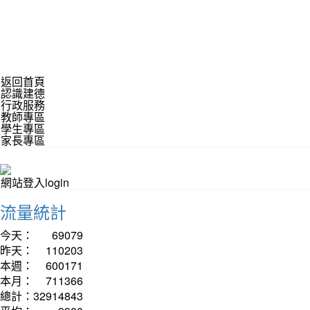
返回首頁
認識建德
行政服務
教師專區
學生專區
家長專區
網站登入login
流量統計
今天：
69079
昨天：
110203
本週：
600171
本月：
711366
總計：
32914843