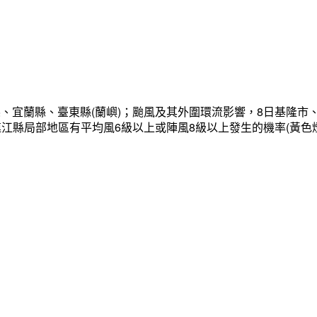
、宜蘭縣、臺東縣(蘭嶼)；颱風及其外圍環流影響，8日基隆市
連江縣局部地區有平均風6級以上或陣風8級以上發生的機率(黃色