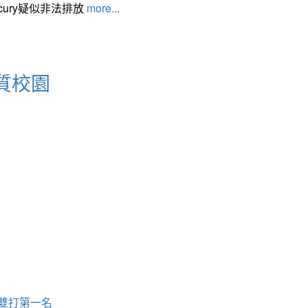
cury疑似非法排放
more...
質校園
 雙打第一名