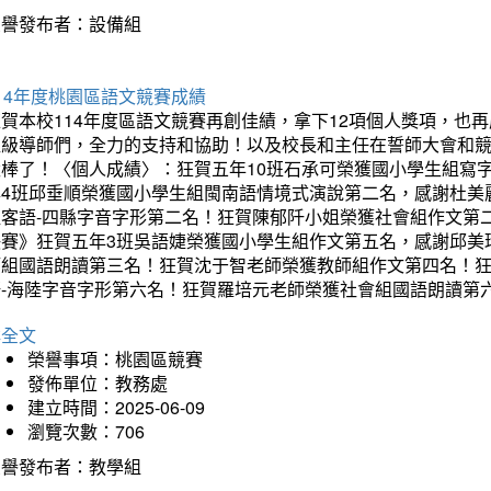
榮譽發布者：設備組
14年度桃園區語文競賽成績
狂賀本校114年度區語文競賽再創佳績，拿下12項個人獎項，
班級導師們，全力的支持和協助！以及校長和主任在誓師大會和
太棒了！〈個人成績〉：狂賀五年10班石承可榮獲國小學生組寫
年4班邱垂順榮獲國小學生組閩南語情境式演說第二名，感謝杜美
組客語-四縣字音字形第二名！狂賀陳郁阡小姐榮獲社會組作文第
決賽》狂賀五年3班吳語婕榮獲國小學生組作文第五名，感謝邱美
師組國語朗讀第三名！狂賀沈于智老師榮獲教師組作文第四名！
語-海陸字音字形第六名！狂賀羅培元老師榮獲社會組國語朗讀第
詳全文
榮譽事項：桃園區競賽
發佈單位：教務處
建立時間：2025-06-09
瀏覽次數：706
榮譽發布者：教學組