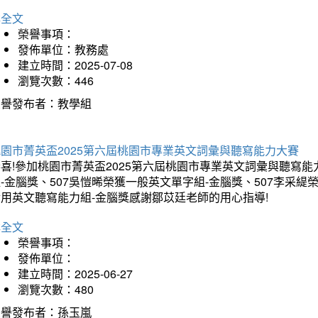
詳全文
榮譽事項：
發佈單位：教務處
建立時間：2025-07-08
瀏覽次數：446
榮譽發布者：教學組
桃園市菁英盃2025第六屆桃園市專業英文詞彙與聽寫能力大賽
喜!參加桃園市菁英盃2025第六屆桃園市專業英文詞彙與聽寫能
-金腦獎、507吳愷晞榮獲一般英文單字組-金腦獎、507李采緹
實用英文聽寫能力組-金腦獎感謝鄒苡廷老師的用心指導!
詳全文
榮譽事項：
發佈單位：
建立時間：2025-06-27
瀏覽次數：480
榮譽發布者：孫玉嵐