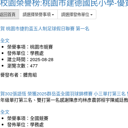
校園榮譽榜:桃園市建德國民小學-優
返回首頁
請選擇榮譽事項
請選擇發佈單位
賀 桃園市捷豹盃五人制足球假日聯賽 第一名
詳全文
榮譽事項：桃園市競賽
發佈單位：學務處
建立時間：2025-08-28
瀏覽次數：477
榮譽發布者：體育組
賀302張語恆 榮獲2025群岳盃全國羽球錦標賽 小三單打第三名
三年級單打第三名、雙打第一名感謝陳彥均林彥農郭桓宇陳威廷
詳全文
榮譽事項：全國競賽
發佈單位：學務處