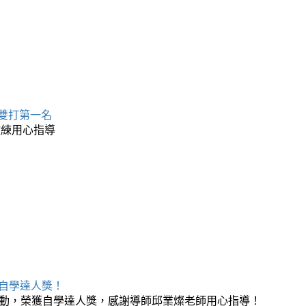
 雙打第一名
教練用心指導
榮獲自學達人獎！
月自學活動，榮獲自學達人獎，感謝導師邱業燦老師用心指導！