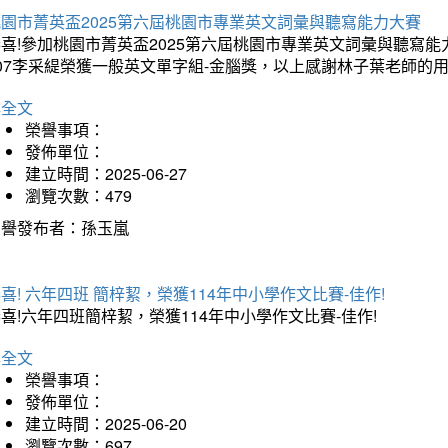
桃園市菁英盃2025第六屆桃園市專業英文詞彙與聽寫能力大賽
喜!參加桃園市菁英盃2025第六屆桃園市專業英文詞彙與聽寫能力
07李采緹榮獲一般英文單字組-金腦獎，以上感謝林子葉老師的用
詳全文
榮譽事項：
發佈單位：
建立時間：2025-06-27
瀏覽次數：479
榮譽發布者：孫玉嵐
喜! 六年四班 簡梓絜，榮獲114年中小學作文比賽-佳作!
喜!六年四班簡梓絜，榮獲114年中小學作文比賽-佳作!
詳全文
榮譽事項：
發佈單位：
建立時間：2025-06-20
瀏覽次數：697