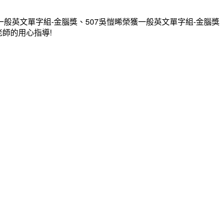
一般英文單字組-金腦獎、507吳愷晞榮獲一般英文單字組-金腦獎
老師的用心指導!