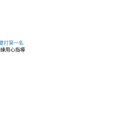
 雙打第一名
教練用心指導
名