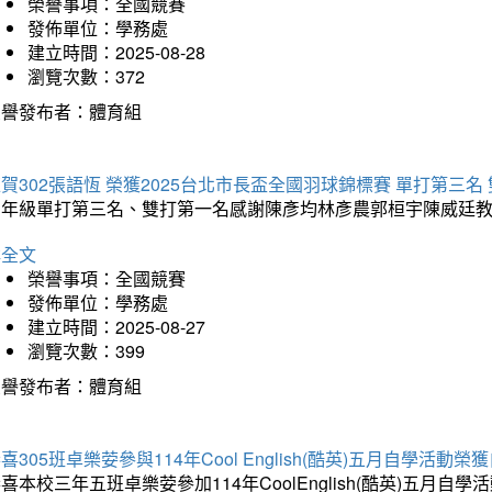
榮譽事項：全國競賽
發佈單位：學務處
建立時間：2025-08-28
瀏覽次數：372
榮譽發布者：體育組
賀302張語恆 榮獲2025台北市長盃全國羽球錦標賽 單打第三名
三年級單打第三名、雙打第一名感謝陳彥均林彥農郭桓宇陳威廷
詳全文
榮譽事項：全國競賽
發佈單位：學務處
建立時間：2025-08-27
瀏覽次數：399
榮譽發布者：體育組
喜305班卓樂荌參與114年Cool English(酷英)五月自學活動
喜本校三年五班卓樂荌參加114年CoolEnglish(酷英)五