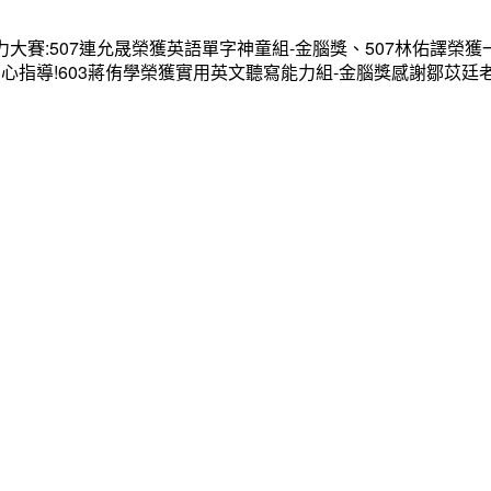
大賽:507連允晟榮獲英語單字神童組-金腦獎、507林佑譯榮獲
心指導!603蔣侑學榮獲實用英文聽寫能力組-金腦獎感謝鄒苡廷