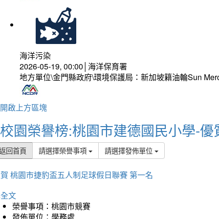
海洋污染
2026-05-19, 00:00│海洋保育署
地方單位\金門縣政府\環境保護局：新加坡籍油輪Sun Mer
開啟上方區塊
校園榮譽榜:桃園市建德國民小學-優
返回首頁
請選擇榮譽事項
請選擇發佈單位
賀 桃園市捷豹盃五人制足球假日聯賽 第一名
詳全文
榮譽事項：桃園市競賽
發佈單位：學務處