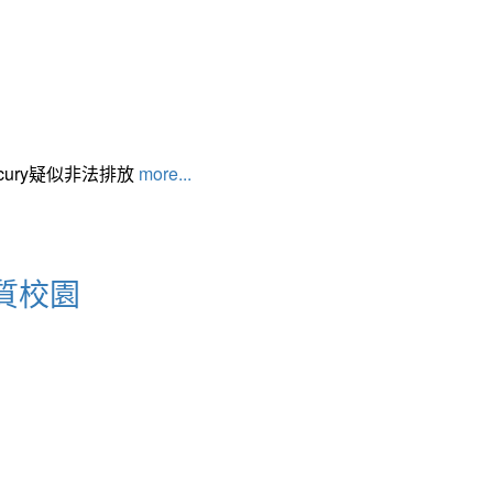
cury疑似非法排放
more...
質校園