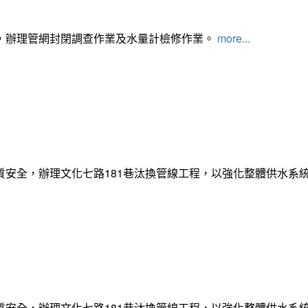
，辦理管網封閉調查作業及水量計檢修作業。
more...
質安全，辦理文化七路181巷汰換管線工程，以強化整體供水系
質安全，辦理文化七路181巷汰換管線工程，以強化整體供水系