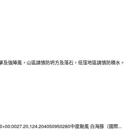
雷擊及強陣風，山區請慎防坍方及落石，低窪地區請慎防積水。
:00+00:0027.20,124.204050950280中度颱風 白海豚（國際...