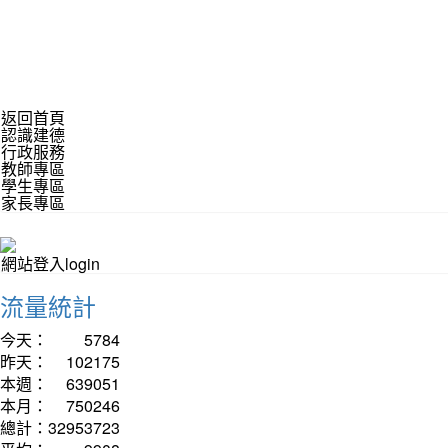
返回首頁
認識建德
行政服務
教師專區
學生專區
家長專區
網站登入login
流量統計
今天：
5784
昨天：
102175
本週：
639051
本月：
750246
總計：
32953723