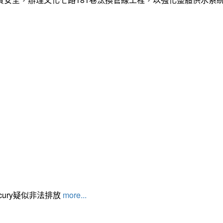
cury疑似非法排放
more...