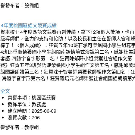
榮譽發布者：設備組
14年度桃園區語文競賽成績
狂賀本校114年度區語文競賽再創佳績，拿下12項個人獎項，
班級導師們，全力的支持和協助！以及校長和主任在誓師大會和
太棒了！〈個人成績〉：狂賀五年10班石承可榮獲國小學生組寫
年4班邱垂順榮獲國小學生組閩南語情境式演說第二名，感謝杜美
組客語-四縣字音字形第二名！狂賀陳郁阡小姐榮獲社會組作文第
決賽》狂賀五年3班吳語婕榮獲國小學生組作文第五名，感謝邱美
師組國語朗讀第三名！狂賀沈于智老師榮獲教師組作文第四名！
語-海陸字音字形第六名！狂賀羅培元老師榮獲社會組國語朗讀第
詳全文
榮譽事項：桃園區競賽
發佈單位：教務處
建立時間：2025-06-09
瀏覽次數：706
榮譽發布者：教學組