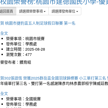
校園榮譽榜:桃園市建德國民小學-優
返回首頁
請選擇榮譽事項
請選擇發佈單位
賀 桃園市捷豹盃五人制足球假日聯賽 第一名
詳全文
榮譽事項：桃園市競賽
發佈單位：學務處
建立時間：2025-08-28
瀏覽次數：477
榮譽發布者：體育組
賀302張語恆 榮獲2025群岳盃全國羽球錦標賽 小三單打第三名
三年級單打第三名、雙打第一名感謝陳彥均林彥農郭桓宇陳威廷
詳全文
榮譽事項：全國競賽
發佈單位：學務處