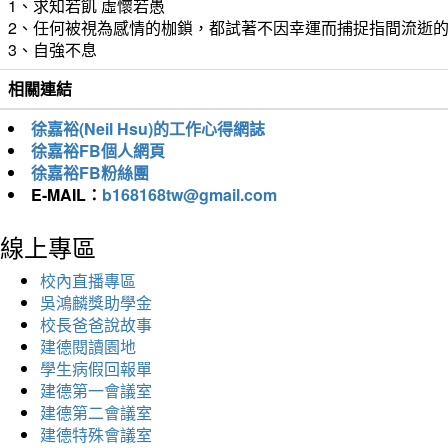
1、求知若飢 虛懷若愚
2、任何被視為感情的枷鎖，都試著不因幸運而捕捉指間流逝
3、自強不息
相關連結
徐嘉裕(Neil Hsu)的工作心得網誌
徐嘉裕FB個人網頁
徐嘉裕FB粉絲團
E-MAIL：
b168168tw@gmail.com
線上專區
校內直播專區
吳鴻麟獎助學金
校長爸爸說故事
建德閱讀園地
學生病假回報單
建德第一會議室
建德第二會議室
建德特殊會議室