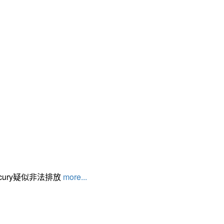
cury疑似非法排放
more...