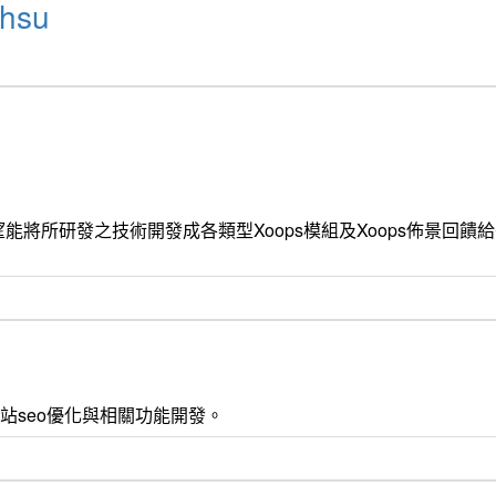
hsu
能將所研發之技術開發成各類型Xoops模組及Xoops佈景回
 css3 , 網站seo優化與相關功能開發。