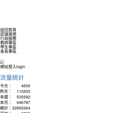
返回首頁
認識建德
行政服務
教師專區
學生專區
家長專區
網站登入login
流量統計
今天：
4500
昨天：
110203
本週：
535592
本月：
646787
總計：
32850264