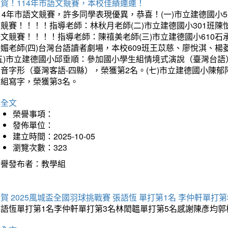
賀！114年市語文競賽，本校佳績連連！
14年市語文競賽，許多同學表現優異，恭喜！(一)市立建德國小
文競賽！！！！指導老師：林秋月老師(二)市立建德國小301班
語文競賽！！！！指導老師：陳禧美老師(三)市立建德國小610
琇媚老師(四)台灣台語讀者劇場，本校609班王苡慈、廖悅淇、
(五)市立建德國小邱垂順：參加國小學生組情境式演說（臺灣台語
音字形（臺灣客語-四縣），榮獲第2名。(七)市立建德國小陳
會組寫字，榮獲第3名。
詳全文
榮譽事項：
發佈單位：
建立時間：2025-10-05
瀏覽次數：323
榮譽發布者：教學組
賀 2025風城盃全國羽球挑戰賽 張語恆 單打第1名 李仲軒單打第
張語恆單打第1名李仲軒單打第3名林閎韞單打第5名感謝陳彥均