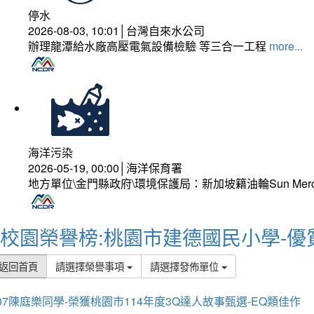
停水
2026-08-03, 10:01│台灣自來水公司
辦理龍潭給水廠高壓電氣設備檢驗 等三合一工程
more...
海洋污染
2026-05-19, 00:00│海洋保育署
地方單位\金門縣政府\環境保護局：新加坡籍油輪Sun Mer
校園榮譽榜:桃園市建德國民小學-優
返回首頁
請選擇榮譽事項
請選擇發佈單位
07陳庭樂同學-榮獲桃園市114年度3Q達人故事甄選-EQ類佳作