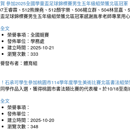
賀 參加2025全國學童盃足球錦標賽男生五年級組榮獲北區冠軍
07王睿霖、512熊爍堯、512顏宇樂、506楊立群、504林昱嘉、
童盃足球錦標賽男生五年級組榮獲北區冠軍感謝胤孝老師專業用
詳全文
榮譽事項：全國競賽
發佈單位：學務處
建立時間：2025-10-21
瀏覽次數：333
榮譽發布者：體育組
賀！石承可學生參加桃園市114學年度學生美術比賽北區書法組榮
石同學作品入選，獲得桃園市書法類比賽的代表權。於10/18至
詳全文
榮譽事項：
發佈單位：
建立時間：2025-10-20
瀏覽次數：348