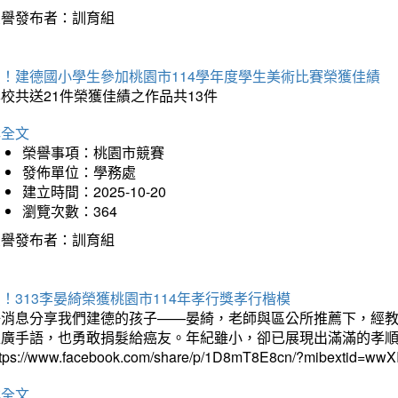
榮譽發布者：訓育組
賀！建德國小學生參加桃園市114學年度學生美術比賽榮獲佳績
校共送21件榮獲佳績之作品共13件
詳全文
榮譽事項：桃園市競賽
發佈單位：學務處
建立時間：2025-10-20
瀏覽次數：364
榮譽發布者：訓育組
！313李晏綺榮獲桃園市114年孝行獎孝行楷模
好消息分享我們建德的孩子——晏綺，老師與區公所推薦下，經教
推廣手語，也勇敢捐髮給癌友。年紀雖小，卻已展現出滿滿的孝
ttps://www.facebook.com/share/p/1D8mT8E8cn/?mibextid=wwXI
詳全文