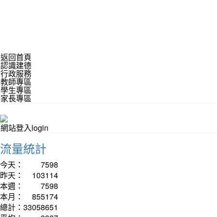
返回首頁
認識建德
行政服務
教師專區
學生專區
家長專區
網站登入login
流量統計
今天：
7598
昨天：
103114
本週：
7598
本月：
855174
總計：
33058651