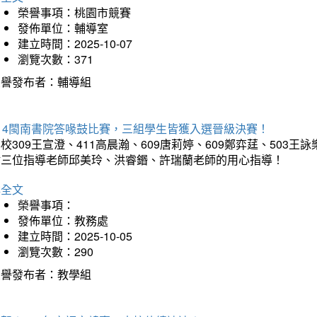
榮譽事項：桃園市競賽
發佈單位：輔導室
建立時間：2025-10-07
瀏覽次數：371
榮譽發布者：輔導組
114閩南書院答喙鼓比賽，三組學生皆獲入選晉級決賽！
校309王宣澄、411高晨瀚、609唐莉婷、609鄭弈莛、503
謝三位指導老師邱美玲、洪睿鍲、許瑞蘭老師的用心指導！
詳全文
榮譽事項：
發佈單位：教務處
建立時間：2025-10-05
瀏覽次數：290
榮譽發布者：教學組