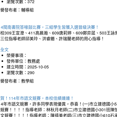
瀏覽次數：372
榮譽發布者：輔導組
114閩南書院答喙鼓比賽，三組學生皆獲入選晉級決賽！
校309王宣澄、411高晨瀚、609唐莉婷、609鄭弈莛、503
謝三位指導老師邱美玲、洪睿鍲、許瑞蘭老師的用心指導！
詳全文
榮譽事項：
發佈單位：教務處
建立時間：2025-10-05
瀏覽次數：290
榮譽發布者：教學組
賀！114年市語文競賽，本校佳績連連！
14年市語文競賽，許多同學表現優異，恭喜！(一)市立建德國小
文競賽！！！！指導老師：林秋月老師(二)市立建德國小301班
語文競賽！！！！指導老師：陳禧美老師(三)市立建德國小610