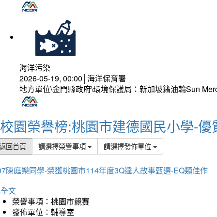
海洋污染
2026-05-19, 00:00│海洋保育署
地方單位\金門縣政府\環境保護局：新加坡籍油輪Sun Mer
校園榮譽榜:桃園市建德國民小學-優
返回首頁
請選擇榮譽事項
請選擇發佈單位
07陳庭樂同學-榮獲桃園市114年度3Q達人故事甄選-EQ類佳作
詳全文
榮譽事項：桃園市競賽
發佈單位：輔導室