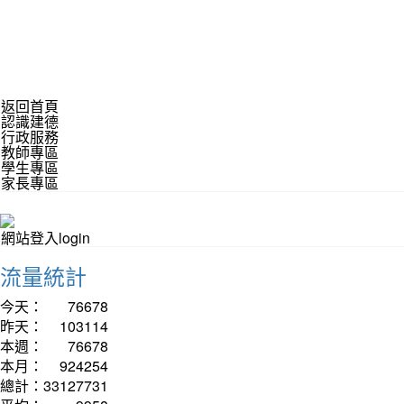
返回首頁
認識建德
行政服務
教師專區
學生專區
家長專區
網站登入login
流量統計
今天：
76678
昨天：
103114
本週：
76678
本月：
924254
總計：
33127731