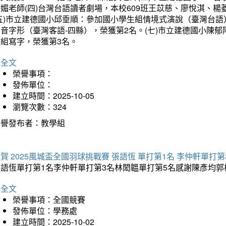
琇媚老師(四)台灣台語讀者劇場，本校609班王苡慈、廖悅淇、
(五)市立建德國小邱垂順：參加國小學生組情境式演說（臺灣台語
音字形（臺灣客語-四縣），榮獲第2名。(七)市立建德國小陳
會組寫字，榮獲第3名。
詳全文
榮譽事項：
發佈單位：
建立時間：2025-10-05
瀏覽次數：324
榮譽發布者：教學組
賀 2025風城盃全國羽球挑戰賽 張語恆 單打第1名 李仲軒單打第
張語恆單打第1名李仲軒單打第3名林閎韞單打第5名感謝陳彥均
詳全文
榮譽事項：全國競賽
發佈單位：學務處
建立時間：2025-10-02