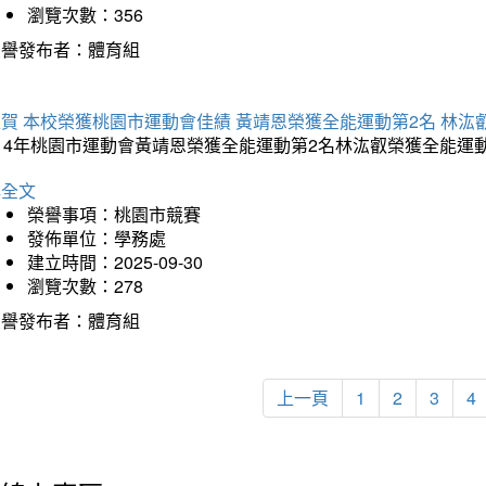
瀏覽次數：356
榮譽發布者：體育組
賀 本校榮獲桃園市運動會佳績 黃靖恩榮獲全能運動第2名 林汯
114年桃園市運動會黃靖恩榮獲全能運動第2名林汯叡榮獲全能運
詳全文
榮譽事項：桃園市競賽
發佈單位：學務處
建立時間：2025-09-30
瀏覽次數：278
榮譽發布者：體育組
上一頁
1
2
3
4