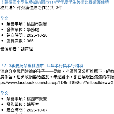
賀！建德國小學生參加桃園市114學年度學生美術比賽榮獲佳績
校共送21件榮獲佳績之作品共13件
詳全文
榮譽事項：桃園市競賽
發佈單位：學務處
建立時間：2025-10-20
瀏覽次數：365
榮譽發布者：訓育組
！313李晏綺榮獲桃園市114年孝行獎孝行楷模
好消息分享我們建德的孩子——晏綺，老師與區公所推薦下，經教
推廣手語，也勇敢捐髮給癌友。年紀雖小，卻已展現出滿滿的孝
ttps://www.facebook.com/share/p/1D8mT8E8cn/?mibextid=wwXI
詳全文
榮譽事項：桃園市競賽
發佈單位：輔導室
建立時間：2025-10-07