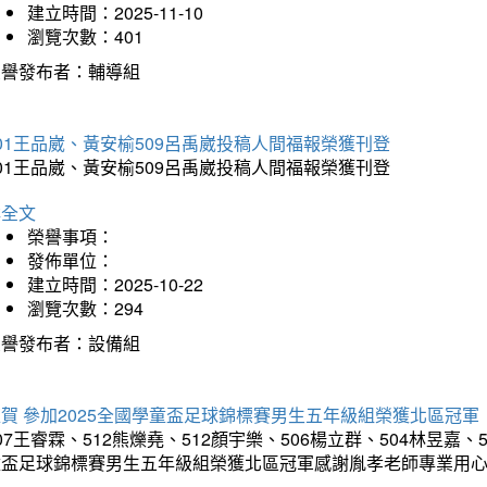
建立時間：2025-11-10
瀏覽次數：401
榮譽發布者：輔導組
01王品崴、黃安榆509呂禹崴投稿人間福報榮獲刊登
01王品崴、黃安榆509呂禹崴投稿人間福報榮獲刊登
詳全文
榮譽事項：
發佈單位：
建立時間：2025-10-22
瀏覽次數：294
榮譽發布者：設備組
賀 參加2025全國學童盃足球錦標賽男生五年級組榮獲北區冠軍
07王睿霖、512熊爍堯、512顏宇樂、506楊立群、504林昱嘉、
童盃足球錦標賽男生五年級組榮獲北區冠軍感謝胤孝老師專業用