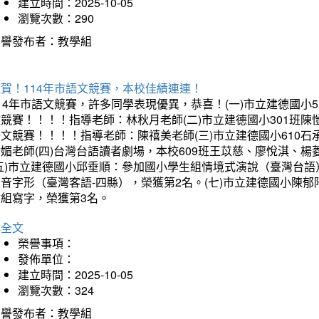
建立時間：2025-10-05
瀏覽次數：290
榮譽發布者：教學組
賀！114年市語文競賽，本校佳績連連！
14年市語文競賽，許多同學表現優異，恭喜！(一)市立建德國小
文競賽！！！！指導老師：林秋月老師(二)市立建德國小301班
語文競賽！！！！指導老師：陳禧美老師(三)市立建德國小610
琇媚老師(四)台灣台語讀者劇場，本校609班王苡慈、廖悅淇、
(五)市立建德國小邱垂順：參加國小學生組情境式演說（臺灣台語
音字形（臺灣客語-四縣），榮獲第2名。(七)市立建德國小陳
會組寫字，榮獲第3名。
詳全文
榮譽事項：
發佈單位：
建立時間：2025-10-05
瀏覽次數：324
榮譽發布者：教學組