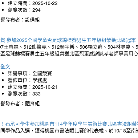
建立時間：2025-10-22
瀏覽次數：294
榮譽發布者：設備組
賀 參加2025全國學童盃足球錦標賽男生五年級組榮獲北區冠軍
07王睿霖、512熊爍堯、512顏宇樂、506楊立群、504林昱嘉、
童盃足球錦標賽男生五年級組榮獲北區冠軍感謝胤孝老師專業用
詳全文
榮譽事項：全國競賽
發佈單位：學務處
建立時間：2025-10-21
瀏覽次數：333
榮譽發布者：體育組
賀！石承可學生參加桃園市114學年度學生美術比賽北區書法組榮
石同學作品入選，獲得桃園市書法類比賽的代表權。於10/18至