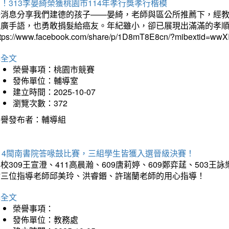
！313李晏綺榮獲桃園市114年孝行獎孝行楷模
好消息分享我們建德的孩子——晏綺，老師與區公所推薦下，經教
推廣手語，也勇敢捐髮給癌友。年紀雖小，卻已展現出滿滿的孝
ttps://www.facebook.com/share/p/1D8mT8E8cn/?mibextid=wwXI
詳全文
榮譽事項：桃園市競賽
發佈單位：輔導室
建立時間：2025-10-07
瀏覽次數：372
榮譽發布者：輔導組
114閩南書院答喙鼓比賽，三組學生皆獲入選晉級決賽！
校309王宣澄、411高晨瀚、609唐莉婷、609鄭弈莛、503
謝三位指導老師邱美玲、洪睿鍲、許瑞蘭老師的用心指導！
詳全文
榮譽事項：
發佈單位：教務處