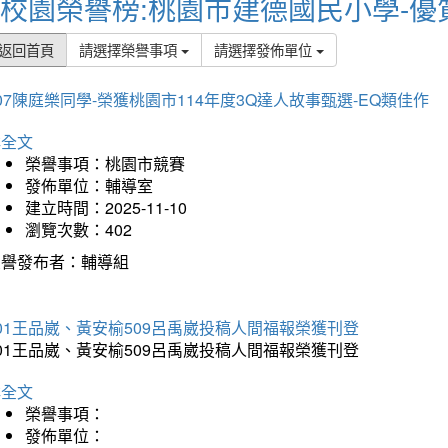
校園榮譽榜:桃園市建德國民小學-優
返回首頁
請選擇榮譽事項
請選擇發佈單位
07陳庭樂同學-榮獲桃園市114年度3Q達人故事甄選-EQ類佳作
詳全文
榮譽事項：桃園市競賽
發佈單位：輔導室
建立時間：2025-11-10
瀏覽次數：402
榮譽發布者：輔導組
01王品崴、黃安榆509呂禹崴投稿人間福報榮獲刊登
01王品崴、黃安榆509呂禹崴投稿人間福報榮獲刊登
詳全文
榮譽事項：
發佈單位：