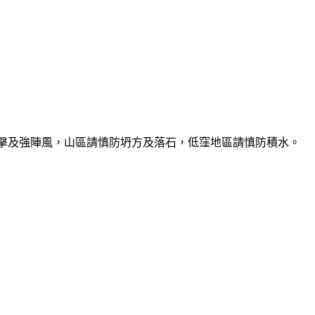
雷擊及強陣風，山區請慎防坍方及落石，低窪地區請慎防積水。