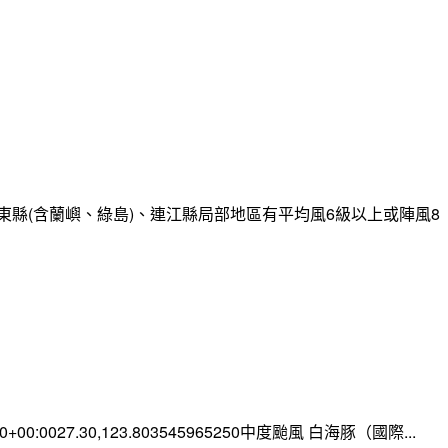
縣(含蘭嶼、綠島)、連江縣局部地區有平均風6級以上或陣風8
:00+00:0027.30,123.803545965250中度颱風 白海豚（國際...