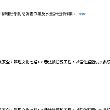
，辦理管網封閉調查作業及水量計檢修作業。
more...
質安全，辦理文化七路181巷汰換管線工程，以強化整體供水系
質安全，辦理文化七路181巷汰換管線工程，以強化整體供水系