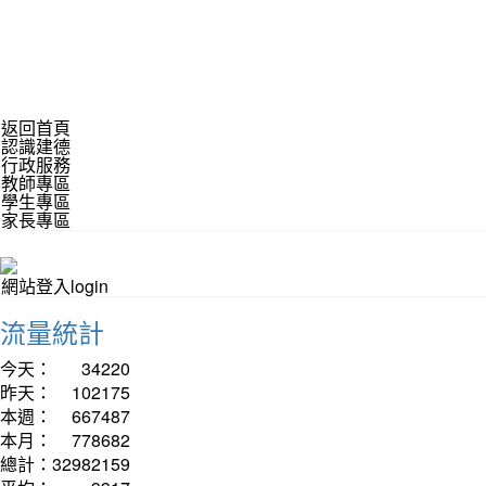
返回首頁
認識建德
行政服務
教師專區
學生專區
家長專區
網站登入login
流量統計
今天：
34220
昨天：
102175
本週：
667487
本月：
778682
總計：
32982159