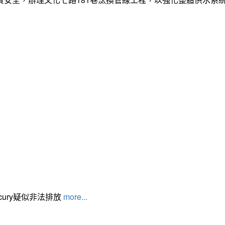
cury疑似非法排放
more...