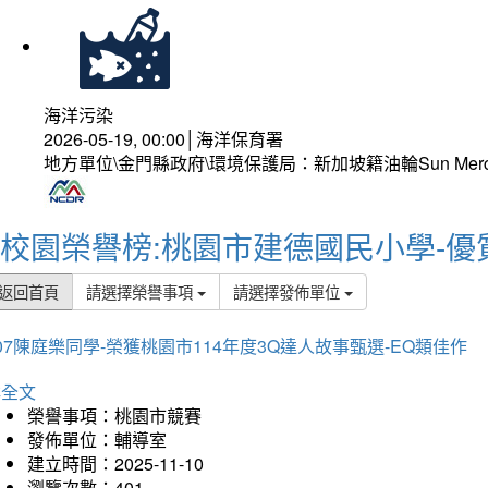
海洋污染
2026-05-19, 00:00│海洋保育署
地方單位\金門縣政府\環境保護局：新加坡籍油輪Sun Mer
校園榮譽榜:桃園市建德國民小學-優
返回首頁
請選擇榮譽事項
請選擇發佈單位
07陳庭樂同學-榮獲桃園市114年度3Q達人故事甄選-EQ類佳作
詳全文
榮譽事項：桃園市競賽
發佈單位：輔導室
建立時間：2025-11-10
瀏覽次數：401