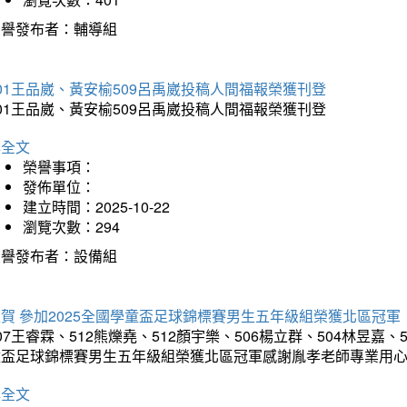
榮譽發布者：輔導組
01王品崴、黃安榆509呂禹崴投稿人間福報榮獲刊登
01王品崴、黃安榆509呂禹崴投稿人間福報榮獲刊登
詳全文
榮譽事項：
發佈單位：
建立時間：2025-10-22
瀏覽次數：294
榮譽發布者：設備組
賀 參加2025全國學童盃足球錦標賽男生五年級組榮獲北區冠軍
07王睿霖、512熊爍堯、512顏宇樂、506楊立群、504林昱嘉、
童盃足球錦標賽男生五年級組榮獲北區冠軍感謝胤孝老師專業用
詳全文