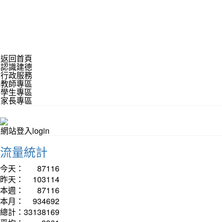
返回首頁
認識建德
行政服務
教師專區
學生專區
家長專區
網站登入login
流量統計
今天：
87116
昨天：
103114
本週：
87116
本月：
934692
總計：
33138169