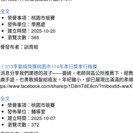
詳全文
榮譽事項：桃園市競賽
發佈單位：學務處
建立時間：2025-10-20
瀏覽次數：365
榮譽發布者：訓育組
！313李晏綺榮獲桃園市114年孝行獎孝行楷模
好消息分享我們建德的孩子——晏綺，老師與區公所推薦下，經教
推廣手語，也勇敢捐髮給癌友。年紀雖小，卻已展現出滿滿的孝
ttps://www.facebook.com/share/p/1D8mT8E8cn/?mibextid=wwXI
詳全文
榮譽事項：桃園市競賽
發佈單位：輔導室
建立時間：2025-10-07
瀏覽次數：372