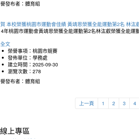
榮譽發布者：體育組
賀 本校榮獲桃園市運動會佳績 黃靖恩榮獲全能運動第2名 林汯
114年桃園市運動會黃靖恩榮獲全能運動第2名林汯叡榮獲全能運
詳全文
榮譽事項：桃園市競賽
發佈單位：學務處
建立時間：2025-09-30
瀏覽次數：278
榮譽發布者：體育組
上一頁
1
2
3
4
線上專區