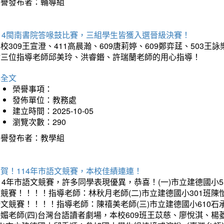
榮譽發布者：輔導組
114閩南書院答喙鼓比賽，三組學生皆獲入選晉級決賽！
校309王宣澄、411高晨瀚、609唐莉婷、609鄭弈莛、503
謝三位指導老師邱美玲、洪睿鍲、許瑞蘭老師的用心指導！
詳全文
榮譽事項：
發佈單位：教務處
建立時間：2025-10-05
瀏覽次數：290
榮譽發布者：教學組
賀！114年市語文競賽，本校佳績連連！
14年市語文競賽，許多同學表現優異，恭喜！(一)市立建德國小
文競賽！！！！指導老師：林秋月老師(二)市立建德國小301班
語文競賽！！！！指導老師：陳禧美老師(三)市立建德國小610
琇媚老師(四)台灣台語讀者劇場，本校609班王苡慈、廖悅淇、