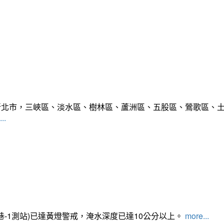
範圍:新北市，三峽區、淡水區、樹林區、蘆洲區、五股區、鶯歌區
..
路350巷-1測站)已達黃燈警戒，淹水深度已達10公分以上。​​​
more...