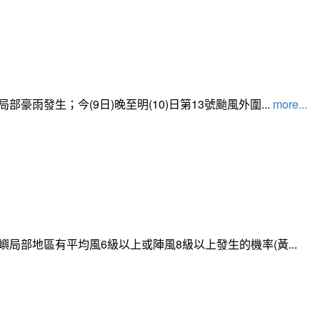
發生；今(9日)晚至明(10)日第13號颱風外圍...
more...
局部地區有平均風6級以上或陣風8級以上發生的機率(黃...