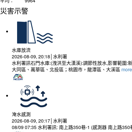
平均：
9964
災害示警
水庫放流
2026-08-09, 20:18│水利署
水利署訊石門水庫:(洩洪至大漢溪):調節性放水,影響
大同區、萬華區、北投區；桃園市，龍潭區、大溪區
more.
淹水感測
2026-08-09, 20:17│水利署
08/09 07:35 水利署訊: 南上路350巷-1 (感測器 南上