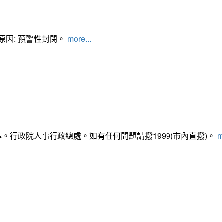
管制原因: 預警性封閉。
more...
準。行政院人事行政總處。如有任何問題請撥1999(市內直撥)。
m