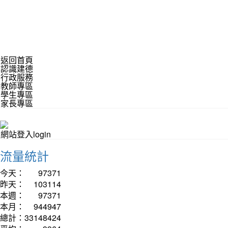
返回首頁
認識建德
行政服務
教師專區
學生專區
家長專區
網站登入login
流量統計
今天：
97371
昨天：
103114
本週：
97371
本月：
944947
總計：
33148424