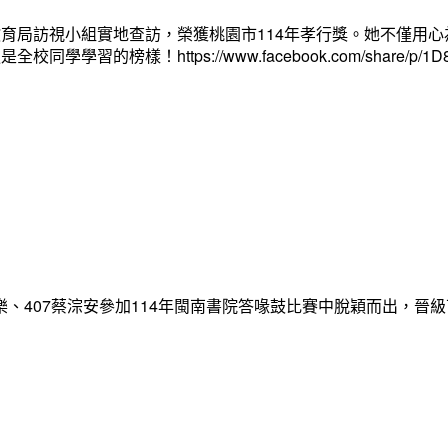
育局訪視小組實地查訪，榮獲桃園市114年孝行獎。她不僅用
ttps://www.facebook.com/share/p/1D8mT8E8
3王詠樂、407蔡淙安參加114年閩南書院答喙鼓比賽中脫穎而出