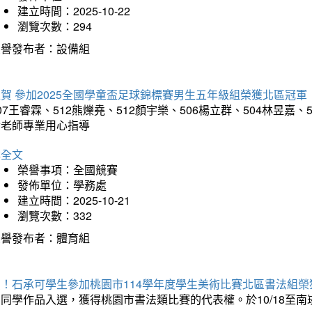
建立時間：2025-10-22
瀏覽次數：294
榮譽發布者：設備組
賀 參加2025全國學童盃足球錦標賽男生五年級組榮獲北區冠軍
07王睿霖、512熊爍堯、512顏宇樂、506楊立群、504林昱
孝老師專業用心指導
詳全文
榮譽事項：全國競賽
發佈單位：學務處
建立時間：2025-10-21
瀏覽次數：332
榮譽發布者：體育組
賀！石承可學生參加桃園市114學年度學生美術比賽北區書法組榮
石同學作品入選，獲得桃園市書法類比賽的代表權。於10/18至