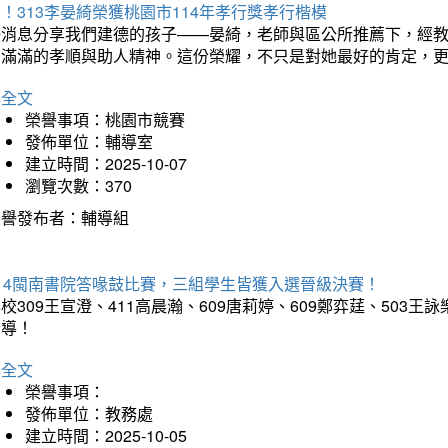
！313李晏綺榮獲桃園市114年孝行獎孝行楷模
好消息分享我們建德的孩子——晏綺，老師與區公所推薦下，經教
滿滿的孝順與助人精神。這份榮耀，不只是對她最好的肯定，更是全校同學學習的榜樣！h
詳全文
榮譽事項：桃園市競賽
發佈單位：輔導室
建立時間：2025-10-07
瀏覽次數：370
榮譽發布者：輔導組
114閩南書院答喙鼓比賽，三組學生皆獲入選晉級決賽！
校309王宣澄、411高晨瀚、609唐莉婷、609鄭弈莛、50
指導！
詳全文
榮譽事項：
發佈單位：教務處
建立時間：2025-10-05