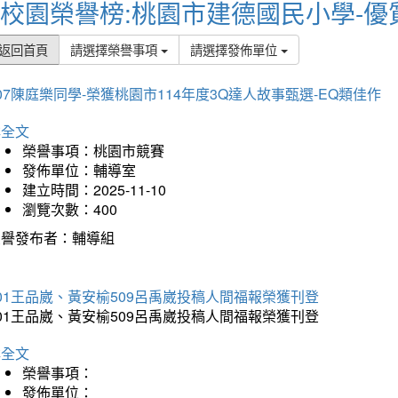
校園榮譽榜:桃園市建德國民小學-優
返回首頁
請選擇榮譽事項
請選擇發佈單位
07陳庭樂同學-榮獲桃園市114年度3Q達人故事甄選-EQ類佳作
詳全文
榮譽事項：桃園市競賽
發佈單位：輔導室
建立時間：2025-11-10
瀏覽次數：400
榮譽發布者：輔導組
01王品崴、黃安榆509呂禹崴投稿人間福報榮獲刊登
01王品崴、黃安榆509呂禹崴投稿人間福報榮獲刊登
詳全文
榮譽事項：
發佈單位：