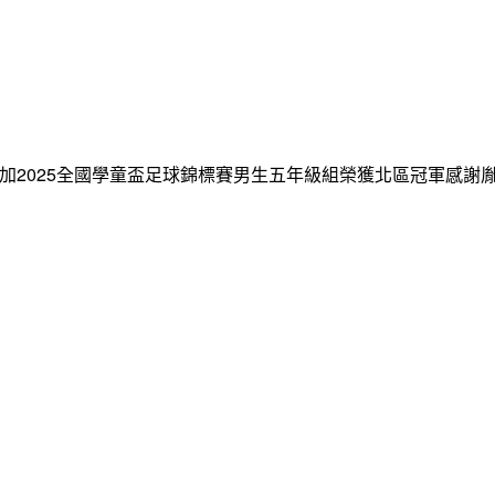
郭乙杰參加2025全國學童盃足球錦標賽男生五年級組榮獲北區冠軍感謝