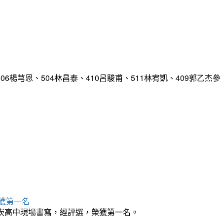
嘉、506楊芎恩、504林昌泰、410呂駿甫、511林宥凱、409
獲第一名
南崁高中現場書寫，經評選，榮獲第一名。