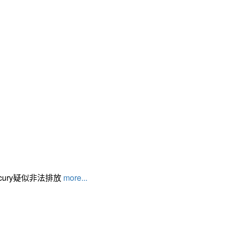
cury疑似非法排放
more...