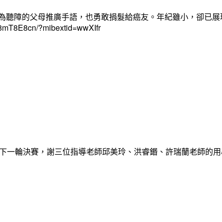
心為聽障的父母推廣手語，也勇敢捐髮給癌友。年紀雖小，卻已展
cn/?mibextid=wwXIfr
，晉級下一輪決賽，謝三位指導老師邱美玲、洪睿鍲、許瑞蘭老師的用