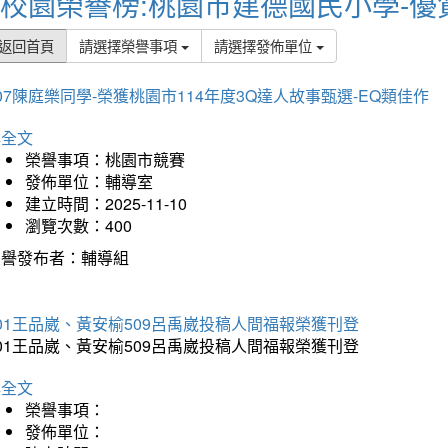
校園榮譽榜:桃園市建德國民小學-優
返回首頁
請選擇榮譽事項
請選擇發佈單位
07陳庭樂同學-榮獲桃園市114年度3Q達人故事甄選-EQ類佳作
詳全文
榮譽事項：桃園市競賽
發佈單位：輔導室
建立時間：2025-11-10
瀏覽次數：400
榮譽發布者：輔導組
01王品崴、黃安榆509呂禹崴投稿人間福報榮獲刊登
01王品崴、黃安榆509呂禹崴投稿人間福報榮獲刊登
詳全文
榮譽事項：
發佈單位：