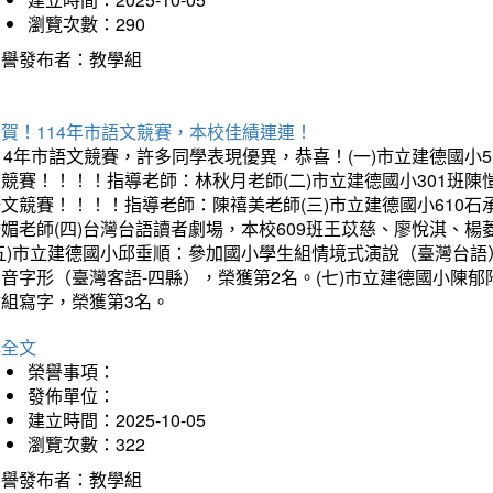
瀏覽次數：290
榮譽發布者：教學組
賀！114年市語文競賽，本校佳績連連！
14年市語文競賽，許多同學表現優異，恭喜！(一)市立建德國小
文競賽！！！！指導老師：林秋月老師(二)市立建德國小301班
語文競賽！！！！指導老師：陳禧美老師(三)市立建德國小610
琇媚老師(四)台灣台語讀者劇場，本校609班王苡慈、廖悅淇、
(五)市立建德國小邱垂順：參加國小學生組情境式演說（臺灣台語
音字形（臺灣客語-四縣），榮獲第2名。(七)市立建德國小陳
會組寫字，榮獲第3名。
詳全文
榮譽事項：
發佈單位：
建立時間：2025-10-05
瀏覽次數：322
榮譽發布者：教學組