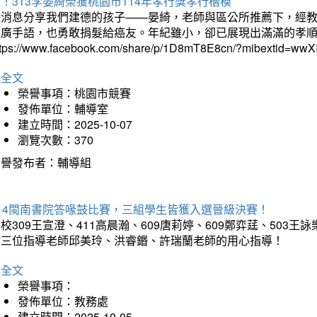
！313李晏綺榮獲桃園市114年孝行獎孝行楷模
好消息分享我們建德的孩子——晏綺，老師與區公所推薦下，經教
推廣手語，也勇敢捐髮給癌友。年紀雖小，卻已展現出滿滿的孝
ttps://www.facebook.com/share/p/1D8mT8E8cn/?mibextid=wwXI
詳全文
榮譽事項：桃園市競賽
發佈單位：輔導室
建立時間：2025-10-07
瀏覽次數：370
榮譽發布者：輔導組
114閩南書院答喙鼓比賽，三組學生皆獲入選晉級決賽！
校309王宣澄、411高晨瀚、609唐莉婷、609鄭弈莛、503
謝三位指導老師邱美玲、洪睿鍲、許瑞蘭老師的用心指導！
詳全文
榮譽事項：
發佈單位：教務處
建立時間：2025-10-05