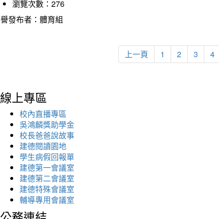
瀏覽次數：276
榮譽發布者：體育組
上一頁
1
2
3
4
線上專區
校內直播專區
吳鴻麟獎助學金
校長爸爸說故事
建德閱讀園地
學生病假回報單
建德第一會議室
建德第二會議室
建德特殊會議室
輔導專用會議室
公務連結