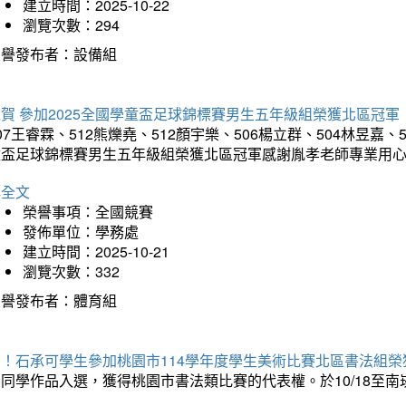
建立時間：2025-10-22
瀏覽次數：294
榮譽發布者：設備組
賀 參加2025全國學童盃足球錦標賽男生五年級組榮獲北區冠軍
07王睿霖、512熊爍堯、512顏宇樂、506楊立群、504林昱嘉、
童盃足球錦標賽男生五年級組榮獲北區冠軍感謝胤孝老師專業用
詳全文
榮譽事項：全國競賽
發佈單位：學務處
建立時間：2025-10-21
瀏覽次數：332
榮譽發布者：體育組
賀！石承可學生參加桃園市114學年度學生美術比賽北區書法組榮
石同學作品入選，獲得桃園市書法類比賽的代表權。於10/18至