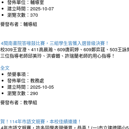
發佈單位：輔導室
建立時間：2025-10-07
瀏覽次數：370
榮譽發布者：輔導組
114閩南書院答喙鼓比賽，三組學生皆獲入選晉級決賽！
校309王宣澄、411高晨瀚、609唐莉婷、609鄭弈莛、503
謝三位指導老師邱美玲、洪睿鍲、許瑞蘭老師的用心指導！
詳全文
榮譽事項：
發佈單位：教務處
建立時間：2025-10-05
瀏覽次數：290
榮譽發布者：教學組
賀！114年市語文競賽，本校佳績連連！
14年市語文競賽，許多同學表現優異，恭喜！(一)市立建德國小