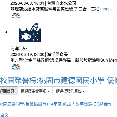
2026-08-03, 10:01│台灣自來水公司
辦理龍潭給水廠高壓電氣設備檢驗 等三合一工程
more...
海洋污染
2026-05-19, 00:00│海洋保育署
地方單位\金門縣政府\環境保護局：新加坡籍油輪Sun Mer
校園榮譽榜:桃園市建德國民小學-優
返回首頁
請選擇榮譽事項
請選擇發佈單位
07陳庭樂同學-榮獲桃園市114年度3Q達人故事甄選-EQ類佳作
詳全文