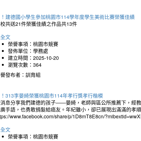
賀！建德國小學生參加桃園市114學年度學生美術比賽榮獲佳績
校共送21件榮獲佳績之作品共13件
詳全文
榮譽事項：桃園市競賽
發佈單位：學務處
建立時間：2025-10-20
瀏覽次數：364
榮譽發布者：訓育組
！313李晏綺榮獲桃園市114年孝行獎孝行楷模
好消息分享我們建德的孩子——晏綺，老師與區公所推薦下，經教
推廣手語，也勇敢捐髮給癌友。年紀雖小，卻已展現出滿滿的孝
ttps://www.facebook.com/share/p/1D8mT8E8cn/?mibextid=wwXI
詳全文
榮譽事項：桃園市競賽