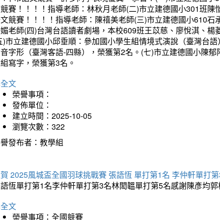
文競賽！！！！指導老師：林秋月老師(二)市立建德國小301班
語文競賽！！！！指導老師：陳禧美老師(三)市立建德國小610
琇媚老師(四)台灣台語讀者劇場，本校609班王苡慈、廖悅淇、
(五)市立建德國小邱垂順：參加國小學生組情境式演說（臺灣台語
音字形（臺灣客語-四縣），榮獲第2名。(七)市立建德國小陳
會組寫字，榮獲第3名。
詳全文
榮譽事項：
發佈單位：
建立時間：2025-10-05
瀏覽次數：322
榮譽發布者：教學組
賀 2025風城盃全國羽球挑戰賽 張語恆 單打第1名 李仲軒單打第
張語恆單打第1名李仲軒單打第3名林閎韞單打第5名感謝陳彥均
詳全文
榮譽事項：全國競賽