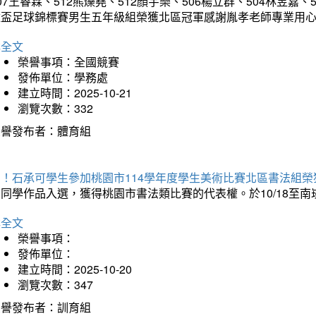
07王睿霖、512熊爍堯、512顏宇樂、506楊立群、504林昱嘉、
童盃足球錦標賽男生五年級組榮獲北區冠軍感謝胤孝老師專業用
詳全文
榮譽事項：全國競賽
發佈單位：學務處
建立時間：2025-10-21
瀏覽次數：332
榮譽發布者：體育組
賀！石承可學生參加桃園市114學年度學生美術比賽北區書法組榮
石同學作品入選，獲得桃園市書法類比賽的代表權。於10/18至
詳全文
榮譽事項：
發佈單位：
建立時間：2025-10-20
瀏覽次數：347
榮譽發布者：訓育組