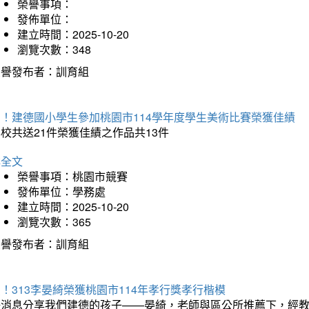
榮譽事項：
發佈單位：
建立時間：2025-10-20
瀏覽次數：348
榮譽發布者：訓育組
賀！建德國小學生參加桃園市114學年度學生美術比賽榮獲佳績
校共送21件榮獲佳績之作品共13件
詳全文
榮譽事項：桃園市競賽
發佈單位：學務處
建立時間：2025-10-20
瀏覽次數：365
榮譽發布者：訓育組
！313李晏綺榮獲桃園市114年孝行獎孝行楷模
好消息分享我們建德的孩子——晏綺，老師與區公所推薦下，經教