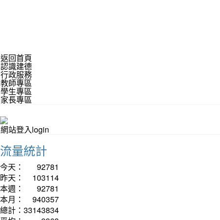
返回首頁
認識建德
行政服務
教師專區
學生專區
家長專區
網站登入login
流量統計
今天：
92781
昨天：
103114
本週：
92781
本月：
940357
總計：
33143834