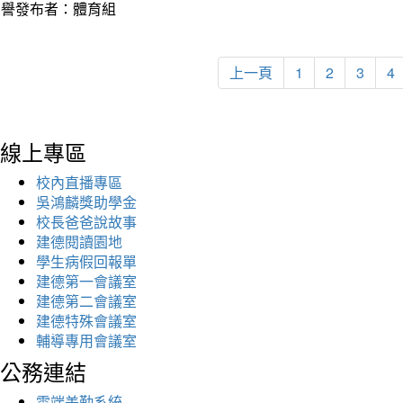
榮譽發布者：體育組
上一頁
1
2
3
4
線上專區
校內直播專區
吳鴻麟獎助學金
校長爸爸說故事
建德閱讀園地
學生病假回報單
建德第一會議室
建德第二會議室
建德特殊會議室
輔導專用會議室
公務連結
雲端差勤系統