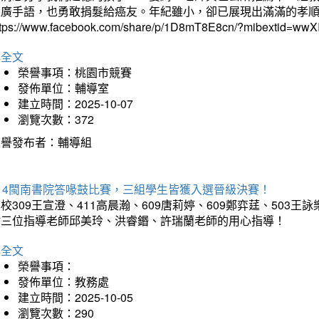
推廣手語，也勇敢捐髮給癌友。年紀雖小，卻已展現出滿滿的孝
ttps://www.facebook.com/share/p/1D8mT8E8cn/?mibextid=wwXI
詳全文
榮譽事項：桃園市競賽
發佈單位：輔導室
建立時間：2025-10-07
瀏覽次數：372
榮譽發布者：輔導組
114閩南書院答喙鼓比賽，三組學生皆獲入選晉級決賽！
校309王宣澄、411高晨瀚、609唐莉婷、609鄭弈莛、503
謝三位指導老師邱美玲、洪睿鍲、許瑞蘭老師的用心指導！
詳全文
榮譽事項：
發佈單位：教務處
建立時間：2025-10-05
瀏覽次數：290