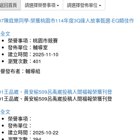
返回首頁
請選擇榮譽事項
請選擇發佈單位
07陳庭樂同學-榮獲桃園市114年度3Q達人故事甄選-EQ類佳作
詳全文
榮譽事項：桃園市競賽
發佈單位：輔導室
建立時間：2025-11-10
瀏覽次數：401
榮譽發布者：輔導組
01王品崴、黃安榆509呂禹崴投稿人間福報榮獲刊登
01王品崴、黃安榆509呂禹崴投稿人間福報榮獲刊登
詳全文
榮譽事項：
發佈單位：
建立時間：2025-10-22
瀏覽次數：294