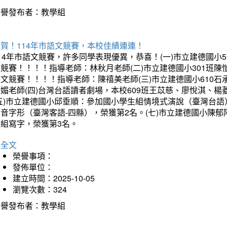
榮譽發布者：教學組
賀！114年市語文競賽，本校佳績連連！
14年市語文競賽，許多同學表現優異，恭喜！(一)市立建德國小
文競賽！！！！指導老師：林秋月老師(二)市立建德國小301班
語文競賽！！！！指導老師：陳禧美老師(三)市立建德國小610
琇媚老師(四)台灣台語讀者劇場，本校609班王苡慈、廖悅淇、
(五)市立建德國小邱垂順：參加國小學生組情境式演說（臺灣台語
音字形（臺灣客語-四縣），榮獲第2名。(七)市立建德國小陳
會組寫字，榮獲第3名。
詳全文
榮譽事項：
發佈單位：
建立時間：2025-10-05
瀏覽次數：324
榮譽發布者：教學組