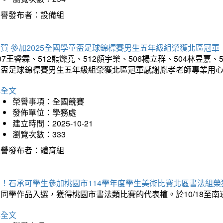
榮譽發布者：設備組
賀 參加2025全國學童盃足球錦標賽男生五年級組榮獲北區冠軍
07王睿霖、512熊爍堯、512顏宇樂、506楊立群、504林昱嘉、
童盃足球錦標賽男生五年級組榮獲北區冠軍感謝胤孝老師專業用
詳全文
榮譽事項：全國競賽
發佈單位：學務處
建立時間：2025-10-21
瀏覽次數：333
榮譽發布者：體育組
賀！石承可學生參加桃園市114學年度學生美術比賽北區書法組榮
石同學作品入選，獲得桃園市書法類比賽的代表權。於10/18至
詳全文