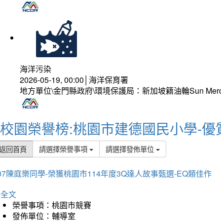
海洋污染
2026-05-19, 00:00│海洋保育署
地方單位\金門縣政府\環境保護局：新加坡籍油輪Sun Mer
校園榮譽榜:桃園市建德國民小學-優
返回首頁
請選擇榮譽事項
請選擇發佈單位
07陳庭樂同學-榮獲桃園市114年度3Q達人故事甄選-EQ類佳作
詳全文
榮譽事項：桃園市競賽
發佈單位：輔導室