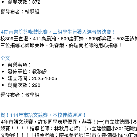
瀏覽次數：372
榮譽發布者：輔導組
114閩南書院答喙鼓比賽，三組學生皆獲入選晉級決賽！
校309王宣澄、411高晨瀚、609唐莉婷、609鄭弈莛、503
謝三位指導老師邱美玲、洪睿鍲、許瑞蘭老師的用心指導！
詳全文
榮譽事項：
發佈單位：教務處
建立時間：2025-10-05
瀏覽次數：290
榮譽發布者：教學組
賀！114年市語文競賽，本校佳績連連！
14年市語文競賽，許多同學表現優異，恭喜！(一)市立建德國小
文競賽！！！！指導老師：林秋月老師(二)市立建德國小301班
語文競賽！！！！指導老師：陳禧美老師(三)市立建德國小610