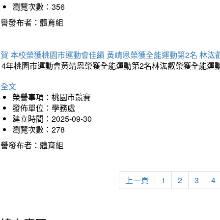
瀏覽次數：356
榮譽發布者：體育組
賀 本校榮獲桃園市運動會佳績 黃靖恩榮獲全能運動第2名 林汯
114年桃園市運動會黃靖恩榮獲全能運動第2名林汯叡榮獲全能運
詳全文
榮譽事項：桃園市競賽
發佈單位：學務處
建立時間：2025-09-30
瀏覽次數：278
榮譽發布者：體育組
上一頁
1
2
3
4