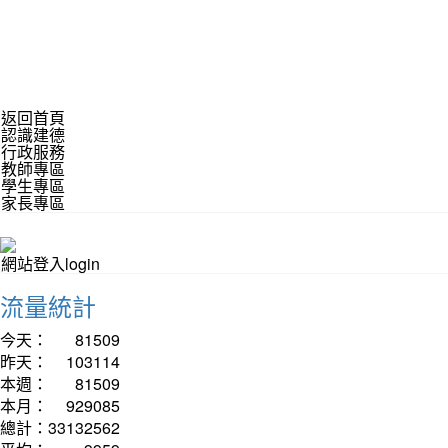
返回首頁
認識建德
行政服務
教師專區
學生專區
家長專區
網站登入login
流量統計
今天：
81509
昨天：
103114
本週：
81509
本月：
929085
總計：
33132562