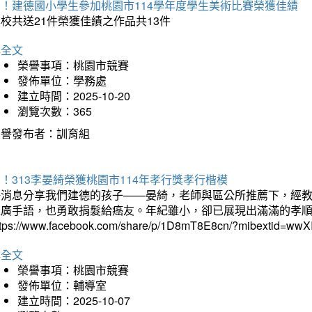
賀！建德國小學生參加桃園市114學年度學生美術比賽榮獲佳績
校共送21件榮獲佳績之作品共13件
詳全文
榮譽事項：桃園市競賽
發佈單位：學務處
建立時間：2025-10-20
瀏覽次數：365
榮譽發布者：訓育組
！313李晏綺榮獲桃園市114年孝行獎孝行楷模
好消息分享我們建德的孩子——晏綺，老師與區公所推薦下，經教
推廣手語，也勇敢捐髮給癌友。年紀雖小，卻已展現出滿滿的孝
ttps://www.facebook.com/share/p/1D8mT8E8cn/?mibextid=wwXI
詳全文
榮譽事項：桃園市競賽
發佈單位：輔導室
建立時間：2025-10-07