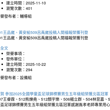
建立時間：2025-11-10
瀏覽次數：401
榮譽發布者：輔導組
01王品崴、黃安榆509呂禹崴投稿人間福報榮獲刊登
01王品崴、黃安榆509呂禹崴投稿人間福報榮獲刊登
詳全文
榮譽事項：
發佈單位：
建立時間：2025-10-22
瀏覽次數：294
榮譽發布者：設備組
賀 參加2025全國學童盃足球錦標賽男生五年級組榮獲北區冠軍
07王睿霖、512熊爍堯、512顏宇樂、506楊立群、504林昱嘉、
童盃足球錦標賽男生五年級組榮獲北區冠軍感謝胤孝老師專業用