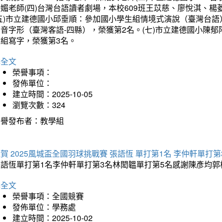
琇媚老師(四)台灣台語讀者劇場，本校609班王苡慈、廖悅淇、
(五)市立建德國小邱垂順：參加國小學生組情境式演說（臺灣台語
音字形（臺灣客語-四縣），榮獲第2名。(七)市立建德國小陳
會組寫字，榮獲第3名。
詳全文
榮譽事項：
發佈單位：
建立時間：2025-10-05
瀏覽次數：324
榮譽發布者：教學組
賀 2025風城盃全國羽球挑戰賽 張語恆 單打第1名 李仲軒單打第
張語恆單打第1名李仲軒單打第3名林閎韞單打第5名感謝陳彥均
詳全文
榮譽事項：全國競賽
發佈單位：學務處
建立時間：2025-10-02