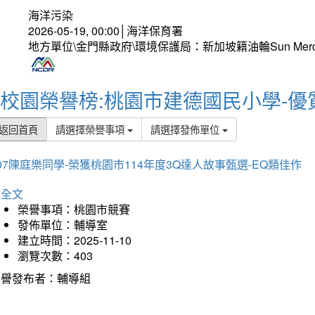
海洋污染
2026-05-19, 00:00│海洋保育署
地方單位\金門縣政府\環境保護局：新加坡籍油輪Sun Mer
校園榮譽榜:桃園市建德國民小學-優
返回首頁
請選擇榮譽事項
請選擇發佈單位
07陳庭樂同學-榮獲桃園市114年度3Q達人故事甄選-EQ類佳作
詳全文
榮譽事項：桃園市競賽
發佈單位：輔導室
建立時間：2025-11-10
瀏覽次數：403
榮譽發布者：輔導組