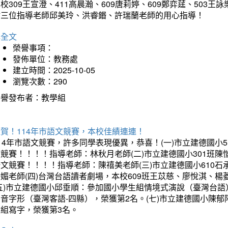
校309王宣澄、411高晨瀚、609唐莉婷、609鄭弈莛、503
謝三位指導老師邱美玲、洪睿鍲、許瑞蘭老師的用心指導！
詳全文
榮譽事項：
發佈單位：教務處
建立時間：2025-10-05
瀏覽次數：290
榮譽發布者：教學組
賀！114年市語文競賽，本校佳績連連！
14年市語文競賽，許多同學表現優異，恭喜！(一)市立建德國小
文競賽！！！！指導老師：林秋月老師(二)市立建德國小301班
語文競賽！！！！指導老師：陳禧美老師(三)市立建德國小610
琇媚老師(四)台灣台語讀者劇場，本校609班王苡慈、廖悅淇、
(五)市立建德國小邱垂順：參加國小學生組情境式演說（臺灣台語
音字形（臺灣客語-四縣），榮獲第2名。(七)市立建德國小陳
會組寫字，榮獲第3名。