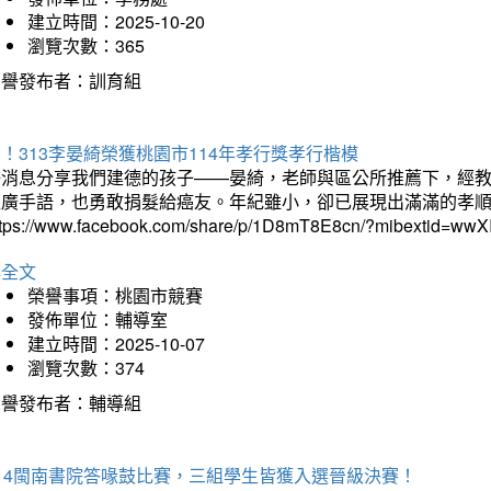
建立時間：2025-10-20
瀏覽次數：365
榮譽發布者：訓育組
！313李晏綺榮獲桃園市114年孝行獎孝行楷模
好消息分享我們建德的孩子——晏綺，老師與區公所推薦下，經教
推廣手語，也勇敢捐髮給癌友。年紀雖小，卻已展現出滿滿的孝
ttps://www.facebook.com/share/p/1D8mT8E8cn/?mibextid=wwXI
詳全文
榮譽事項：桃園市競賽
發佈單位：輔導室
建立時間：2025-10-07
瀏覽次數：374
榮譽發布者：輔導組
114閩南書院答喙鼓比賽，三組學生皆獲入選晉級決賽！