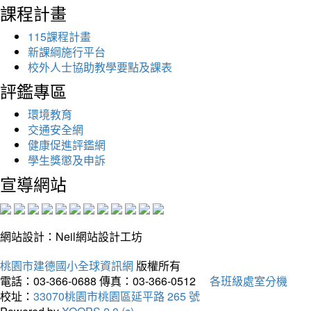
課程計畫
115課程計畫
新課綱施行平台
校外人士協助教學要點及課表
評鑑專區
環境教育
交通安全網
健康促進評鑑網
學生獎懲及申訴
宣導網站
網站設計：Neil網站設計工坊
桃園市建德國小全球資訊網
版權所有
電話：03-366-0688
傳真：03-366-0512
各班級處室分機
校址：
33070桃園市桃園區延平路 265 號