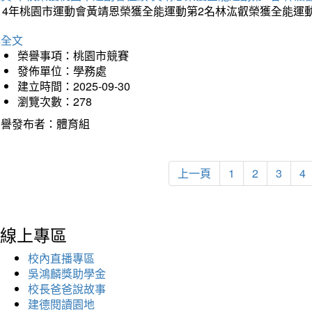
114年桃園市運動會黃靖恩榮獲全能運動第2名林汯叡榮獲全能運
詳全文
榮譽事項：桃園市競賽
發佈單位：學務處
建立時間：2025-09-30
瀏覽次數：278
榮譽發布者：體育組
上一頁
1
2
3
4
線上專區
校內直播專區
吳鴻麟獎助學金
校長爸爸說故事
建德閱讀園地