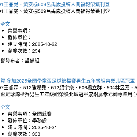
01王品崴、黃安榆509呂禹崴投稿人間福報榮獲刊登
01王品崴、黃安榆509呂禹崴投稿人間福報榮獲刊登
詳全文
榮譽事項：
發佈單位：
建立時間：2025-10-22
瀏覽次數：294
榮譽發布者：設備組
賀 參加2025全國學童盃足球錦標賽男生五年級組榮獲北區冠軍
07王睿霖、512熊爍堯、512顏宇樂、506楊立群、504林昱嘉、
童盃足球錦標賽男生五年級組榮獲北區冠軍感謝胤孝老師專業用
詳全文
榮譽事項：全國競賽
發佈單位：學務處
建立時間：2025-10-21
瀏覽次數：333