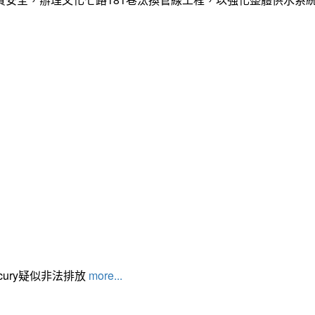
cury疑似非法排放
more...