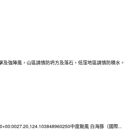
雷擊及強陣風，山區請慎防坍方及落石，低窪地區請慎防積水。
:00+00:0027.20,124.103848960250中度颱風 白海豚（國際...