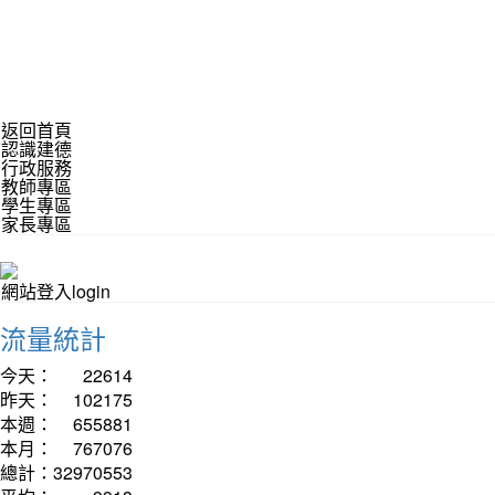
返回首頁
認識建德
行政服務
教師專區
學生專區
家長專區
網站登入login
流量統計
今天：
22614
昨天：
102175
本週：
655881
本月：
767076
總計：
32970553