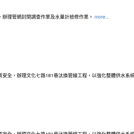
，辦理管網封閉調查作業及水量計檢修作業。
more...
質安全，辦理文化七路181巷汰換管線工程，以強化整體供水系
質安全，辦理文化七路181巷汰換管線工程，以強化整體供水系