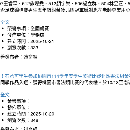
07王睿霖、512熊爍堯、512顏宇樂、506楊立群、504林昱嘉、
童盃足球錦標賽男生五年級組榮獲北區冠軍感謝胤孝老師專業用
詳全文
榮譽事項：全國競賽
發佈單位：學務處
建立時間：2025-10-21
瀏覽次數：333
榮譽發布者：體育組
賀！石承可學生參加桃園市114學年度學生美術比賽北區書法組榮
石同學作品入選，獲得桃園市書法類比賽的代表權。於10/18至
詳全文
榮譽事項：
發佈單位：
建立時間：2025-10-20
瀏覽次數：348
榮譽發布者：訓育組