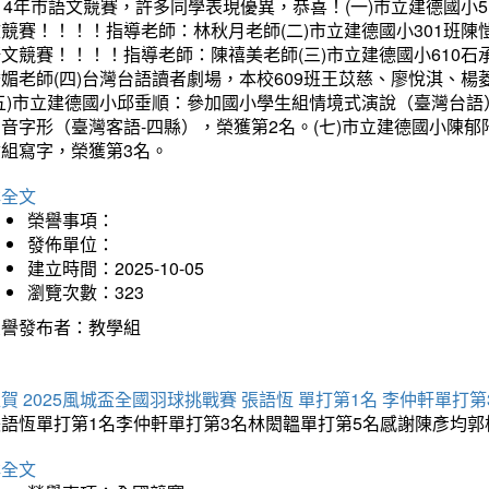
14年市語文競賽，許多同學表現優異，恭喜！(一)市立建德國小
文競賽！！！！指導老師：林秋月老師(二)市立建德國小301班
語文競賽！！！！指導老師：陳禧美老師(三)市立建德國小610
琇媚老師(四)台灣台語讀者劇場，本校609班王苡慈、廖悅淇、
(五)市立建德國小邱垂順：參加國小學生組情境式演說（臺灣台語
音字形（臺灣客語-四縣），榮獲第2名。(七)市立建德國小陳
會組寫字，榮獲第3名。
詳全文
榮譽事項：
發佈單位：
建立時間：2025-10-05
瀏覽次數：323
榮譽發布者：教學組
賀 2025風城盃全國羽球挑戰賽 張語恆 單打第1名 李仲軒單打第
張語恆單打第1名李仲軒單打第3名林閎韞單打第5名感謝陳彥均
詳全文