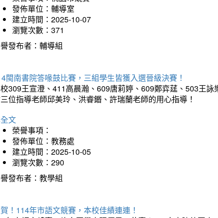
發佈單位：輔導室
建立時間：2025-10-07
瀏覽次數：371
榮譽發布者：輔導組
114閩南書院答喙鼓比賽，三組學生皆獲入選晉級決賽！
校309王宣澄、411高晨瀚、609唐莉婷、609鄭弈莛、503
謝三位指導老師邱美玲、洪睿鍲、許瑞蘭老師的用心指導！
詳全文
榮譽事項：
發佈單位：教務處
建立時間：2025-10-05
瀏覽次數：290
榮譽發布者：教學組
賀！114年市語文競賽，本校佳績連連！