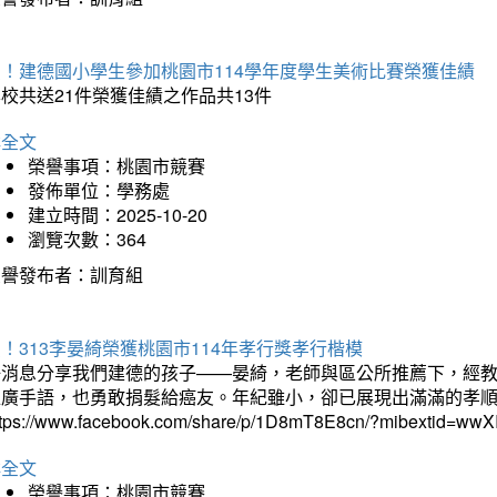
賀！建德國小學生參加桃園市114學年度學生美術比賽榮獲佳績
校共送21件榮獲佳績之作品共13件
詳全文
榮譽事項：桃園市競賽
發佈單位：學務處
建立時間：2025-10-20
瀏覽次數：364
榮譽發布者：訓育組
！313李晏綺榮獲桃園市114年孝行獎孝行楷模
好消息分享我們建德的孩子——晏綺，老師與區公所推薦下，經教
推廣手語，也勇敢捐髮給癌友。年紀雖小，卻已展現出滿滿的孝
ttps://www.facebook.com/share/p/1D8mT8E8cn/?mibextid=wwXI
詳全文
榮譽事項：桃園市競賽