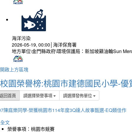
海洋污染
2026-05-19, 00:00│海洋保育署
地方單位\金門縣政府\環境保護局：新加坡籍油輪Sun Mer
開啟上方區塊
校園榮譽榜:桃園市建德國民小學-優
返回首頁
請選擇榮譽事項
請選擇發佈單位
07陳庭樂同學-榮獲桃園市114年度3Q達人故事甄選-EQ類佳作
詳全文
榮譽事項：桃園市競賽