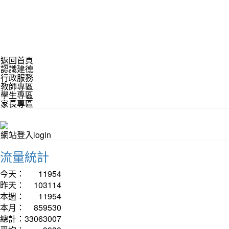
返回首頁
認識建德
行政服務
教師專區
學生專區
家長專區
網站登入login
流量統計
今天：
11954
昨天：
103114
本週：
11954
本月：
859530
總計：
33063007