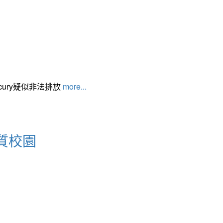
cury疑似非法排放
more...
質校園