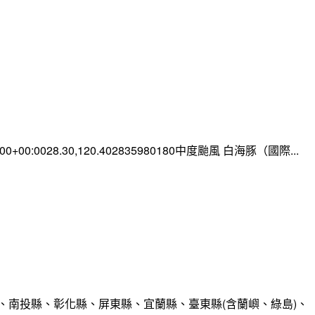
0:00+00:0028.30,120.402835980180中度颱風 白海豚（國際...
、南投縣、彰化縣、屏東縣、宜蘭縣、臺東縣(含蘭嶼、綠島)、