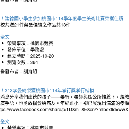
賀！建德國小學生參加桃園市114學年度學生美術比賽榮獲佳績
校共送21件榮獲佳績之作品共13件
詳全文
榮譽事項：桃園市競賽
發佈單位：學務處
建立時間：2025-10-20
瀏覽次數：364
榮譽發布者：訓育組
！313李晏綺榮獲桃園市114年孝行獎孝行楷模
好消息分享我們建德的孩子——晏綺，老師與區公所推薦下，經教
推廣手語，也勇敢捐髮給癌友。年紀雖小，卻已展現出滿滿的孝
ttps://www.facebook.com/share/p/1D8mT8E8cn/?mibextid=wwXI
詳全文
榮譽事項：桃園市競賽