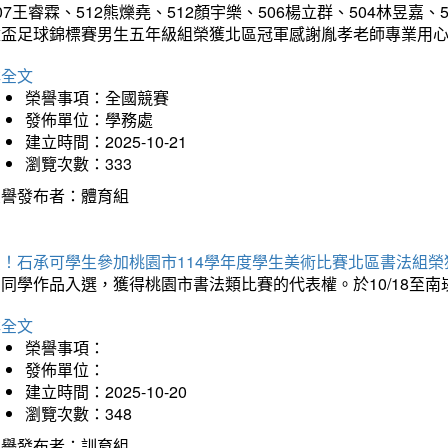
07王睿霖、512熊爍堯、512顏宇樂、506楊立群、504林昱嘉、
童盃足球錦標賽男生五年級組榮獲北區冠軍感謝胤孝老師專業用
詳全文
榮譽事項：全國競賽
發佈單位：學務處
建立時間：2025-10-21
瀏覽次數：333
榮譽發布者：體育組
賀！石承可學生參加桃園市114學年度學生美術比賽北區書法組榮
石同學作品入選，獲得桃園市書法類比賽的代表權。於10/18至
詳全文
榮譽事項：
發佈單位：
建立時間：2025-10-20
瀏覽次數：348
榮譽發布者：訓育組