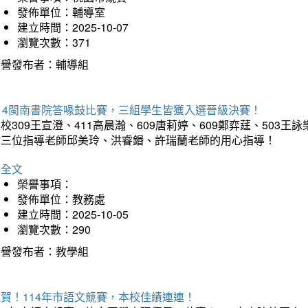
發佈單位：輔導室
建立時間：2025-10-07
瀏覽次數：371
榮譽發布者：輔導組
114閩南書院答喙鼓比賽，三組學生皆獲入選晉級決賽！
校309王宣澄、411高晨瀚、609唐莉婷、609鄭弈莛、503
謝三位指導老師邱美玲、洪睿鍲、許瑞蘭老師的用心指導！
詳全文
榮譽事項：
發佈單位：教務處
建立時間：2025-10-05
瀏覽次數：290
榮譽發布者：教學組
賀！114年市語文競賽，本校佳績連連！