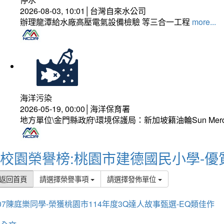
2026-08-03, 10:01│台灣自來水公司
辦理龍潭給水廠高壓電氣設備檢驗 等三合一工程
more...
海洋污染
2026-05-19, 00:00│海洋保育署
地方單位\金門縣政府\環境保護局：新加坡籍油輪Sun Mer
校園榮譽榜:桃園市建德國民小學-優
返回首頁
請選擇榮譽事項
請選擇發佈單位
07陳庭樂同學-榮獲桃園市114年度3Q達人故事甄選-EQ類佳作