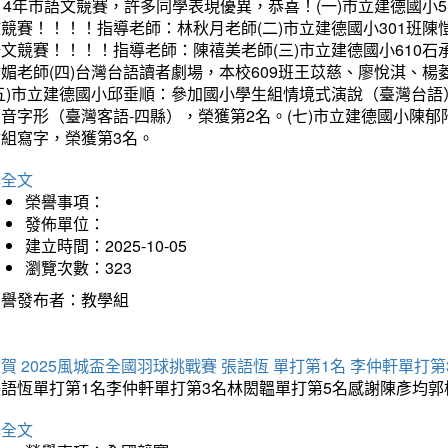
14年市語文競賽，許多同學表現優異，恭喜！(一)市立建德國小
文競賽！！！！指導老師：林秋月老師(二)市立建德國小301班
語文競賽！！！！指導老師：陳禧美老師(三)市立建德國小610
琇媚老師(四)台灣台語讀者劇場，本校609班王苡慈、廖悅淇、
(五)市立建德國小邱垂順：參加國小學生組情境式演說（臺灣台語
音字形（臺灣客語-四縣），榮獲第2名。(七)市立建德國小陳
會組寫字，榮獲第3名。
詳全文
榮譽事項：
發佈單位：
建立時間：2025-10-05
瀏覽次數：323
榮譽發布者：教學組
賀 2025風城盃全國羽球挑戰賽 張語恆 單打第1名 李仲軒單打第
張語恆單打第1名李仲軒單打第3名林閎韞單打第5名感謝陳彥均
詳全文