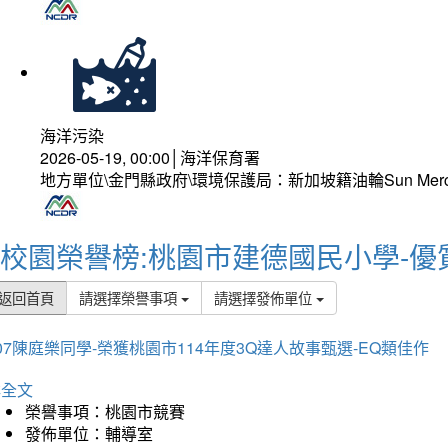
海洋污染
2026-05-19, 00:00│海洋保育署
地方單位\金門縣政府\環境保護局：新加坡籍油輪Sun Mer
校園榮譽榜:桃園市建德國民小學-優
返回首頁
請選擇榮譽事項
請選擇發佈單位
07陳庭樂同學-榮獲桃園市114年度3Q達人故事甄選-EQ類佳作
詳全文
榮譽事項：桃園市競賽
發佈單位：輔導室