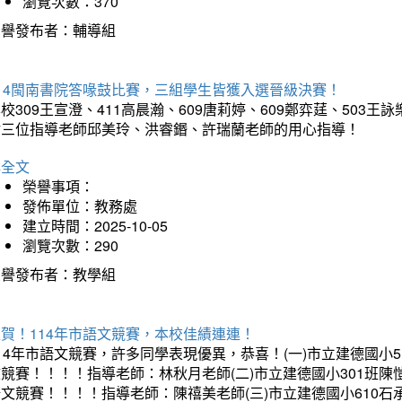
瀏覽次數：370
榮譽發布者：輔導組
114閩南書院答喙鼓比賽，三組學生皆獲入選晉級決賽！
校309王宣澄、411高晨瀚、609唐莉婷、609鄭弈莛、503
謝三位指導老師邱美玲、洪睿鍲、許瑞蘭老師的用心指導！
詳全文
榮譽事項：
發佈單位：教務處
建立時間：2025-10-05
瀏覽次數：290
榮譽發布者：教學組
賀！114年市語文競賽，本校佳績連連！
14年市語文競賽，許多同學表現優異，恭喜！(一)市立建德國小
文競賽！！！！指導老師：林秋月老師(二)市立建德國小301班
語文競賽！！！！指導老師：陳禧美老師(三)市立建德國小610