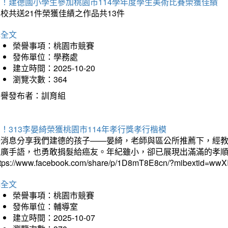
賀！建德國小學生參加桃園市114學年度學生美術比賽榮獲佳績
校共送21件榮獲佳績之作品共13件
詳全文
榮譽事項：桃園市競賽
發佈單位：學務處
建立時間：2025-10-20
瀏覽次數：364
榮譽發布者：訓育組
！313李晏綺榮獲桃園市114年孝行獎孝行楷模
好消息分享我們建德的孩子——晏綺，老師與區公所推薦下，經教
推廣手語，也勇敢捐髮給癌友。年紀雖小，卻已展現出滿滿的孝
ttps://www.facebook.com/share/p/1D8mT8E8cn/?mibextid=wwXI
詳全文
榮譽事項：桃園市競賽
發佈單位：輔導室
建立時間：2025-10-07