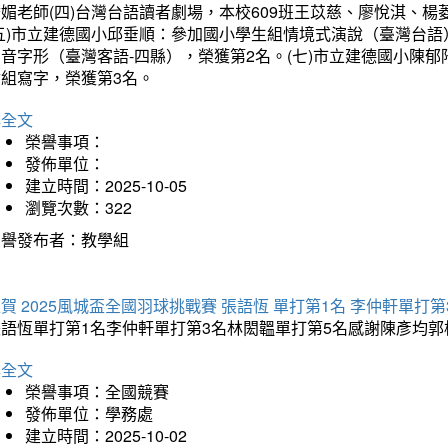
琇媚老師(四)台灣台語讀者劇場，本校609班王苡慈、廖悅淇、
(五)市立建德國小邱垂順：參加國小學生組情境式演說（臺灣台語
音字形（臺灣客語-四縣），榮獲第2名。(七)市立建德國小陳
會組寫字，榮獲第3名。
詳全文
榮譽事項：
發佈單位：
建立時間：2025-10-05
瀏覽次數：322
榮譽發布者：教學組
賀 2025風城盃全國羽球挑戰賽 張語恆 單打第1名 李仲軒單打第
張語恆單打第1名李仲軒單打第3名林閎韞單打第5名感謝陳彥均
詳全文
榮譽事項：全國競賽
發佈單位：學務處
建立時間：2025-10-02