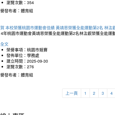
瀏覽次數：354
榮譽發布者：體育組
賀 本校榮獲桃園市運動會佳績 黃靖恩榮獲全能運動第2名 林汯
114年桃園市運動會黃靖恩榮獲全能運動第2名林汯叡榮獲全能運
詳全文
榮譽事項：桃園市競賽
發佈單位：學務處
建立時間：2025-09-30
瀏覽次數：276
榮譽發布者：體育組
上一頁
1
2
3
4