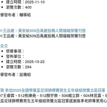
建立時間：2025-11-10
瀏覽次數：400
榮譽發布者：輔導組
01王品崴、黃安榆509呂禹崴投稿人間福報榮獲刊登
01王品崴、黃安榆509呂禹崴投稿人間福報榮獲刊登
詳全文
榮譽事項：
發佈單位：
建立時間：2025-10-22
瀏覽次數：294
榮譽發布者：設備組
賀 參加2025全國學童盃足球錦標賽男生五年級組榮獲北區冠軍
07王睿霖、512熊爍堯、512顏宇樂、506楊立群、504林昱嘉、
童盃足球錦標賽男生五年級組榮獲北區冠軍感謝胤孝老師專業用