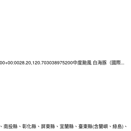
0:00+00:0028.20,120.703038975200中度颱風 白海豚（國際...
、南投縣、彰化縣、屏東縣、宜蘭縣、臺東縣(含蘭嶼、綠島)、