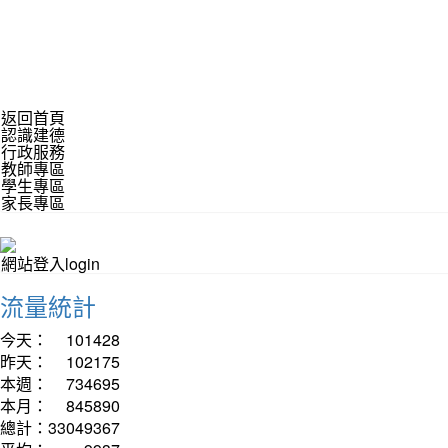
返回首頁
認識建德
行政服務
教師專區
學生專區
家長專區
網站登入login
流量統計
今天：
101428
昨天：
102175
本週：
734695
本月：
845890
總計：
33049367