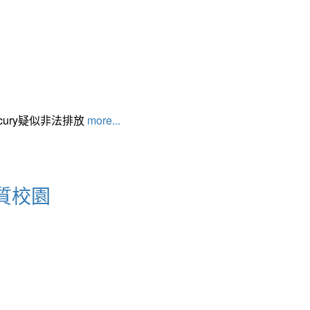
cury疑似非法排放
more...
質校園