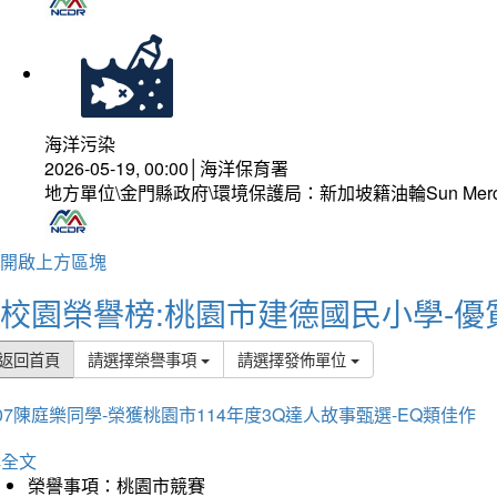
海洋污染
2026-05-19, 00:00│海洋保育署
地方單位\金門縣政府\環境保護局：新加坡籍油輪Sun Mer
開啟上方區塊
校園榮譽榜:桃園市建德國民小學-優
返回首頁
請選擇榮譽事項
請選擇發佈單位
07陳庭樂同學-榮獲桃園市114年度3Q達人故事甄選-EQ類佳作
詳全文
榮譽事項：桃園市競賽