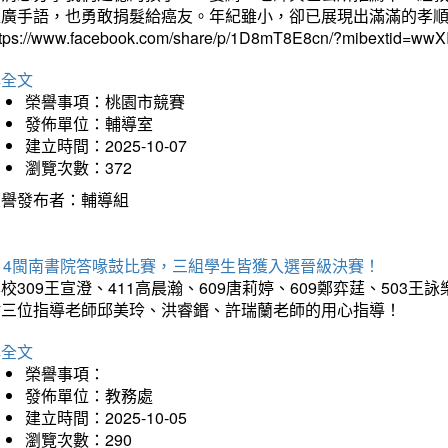
推廣手語，也勇敢捐髮給癌友。年紀雖小，卻已展現出滿滿的孝
ttps://www.facebook.com/share/p/1D8mT8E8cn/?mibextid=wwXI
詳全文
榮譽事項：桃園市競賽
發佈單位：輔導室
建立時間：2025-10-07
瀏覽次數：372
榮譽發布者：輔導組
114閩南書院答喙鼓比賽，三組學生皆獲入選晉級決賽！
校309王宣澄、411高晨瀚、609唐莉婷、609鄭弈莛、503
謝三位指導老師邱美玲、洪睿鍲、許瑞蘭老師的用心指導！
詳全文
榮譽事項：
發佈單位：教務處
建立時間：2025-10-05
瀏覽次數：290