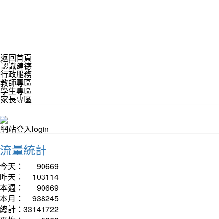
返回首頁
認識建德
行政服務
教師專區
學生專區
家長專區
網站登入login
流量統計
今天：
90669
昨天：
103114
本週：
90669
本月：
938245
總計：
33141722