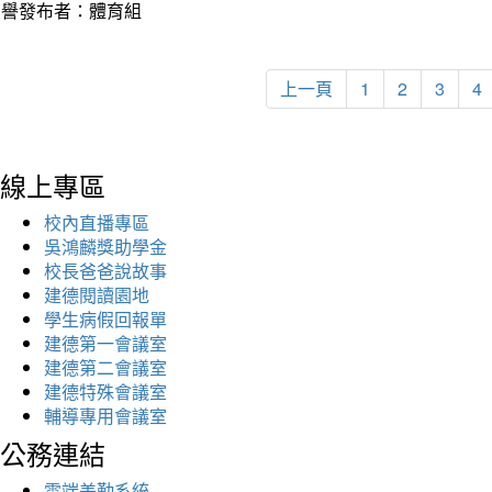
榮譽發布者：體育組
上一頁
1
2
3
4
線上專區
校內直播專區
吳鴻麟獎助學金
校長爸爸說故事
建德閱讀園地
學生病假回報單
建德第一會議室
建德第二會議室
建德特殊會議室
輔導專用會議室
公務連結
雲端差勤系統