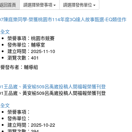
返回首頁
請選擇榮譽事項
請選擇發佈單位
07陳庭樂同學-榮獲桃園市114年度3Q達人故事甄選-EQ類佳作
詳全文
榮譽事項：桃園市競賽
發佈單位：輔導室
建立時間：2025-11-10
瀏覽次數：401
榮譽發布者：輔導組
01王品崴、黃安榆509呂禹崴投稿人間福報榮獲刊登
01王品崴、黃安榆509呂禹崴投稿人間福報榮獲刊登
詳全文
榮譽事項：
發佈單位：
建立時間：2025-10-22
瀏覽次數：294