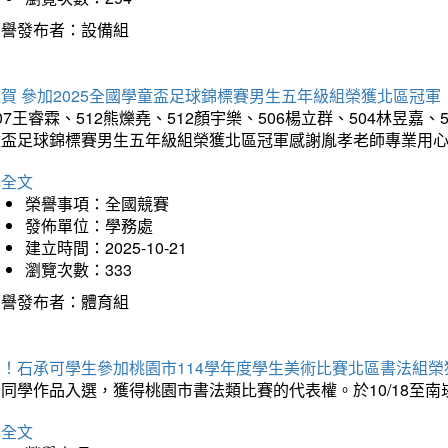
榮譽發布者：設備組
賀 參加2025全國學童盃足球錦標賽男生五年級組榮獲北區冠軍
07王睿霖、512熊爍堯、512顏宇樂、506楊立群、504林昱嘉、
童盃足球錦標賽男生五年級組榮獲北區冠軍感謝胤孝老師專業用
詳全文
榮譽事項：全國競賽
發佈單位：學務處
建立時間：2025-10-21
瀏覽次數：333
榮譽發布者：體育組
賀！石承可學生參加桃園市114學年度學生美術比賽北區書法組榮
石同學作品入選，獲得桃園市書法類比賽的代表權。於10/18至
詳全文