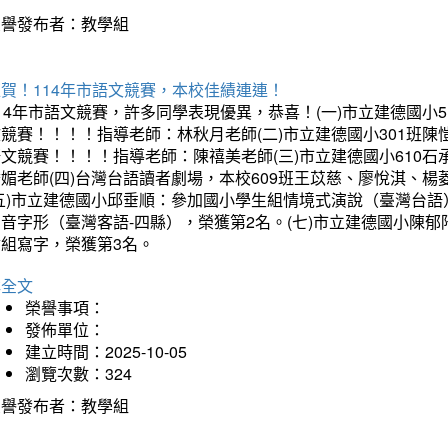
榮譽發布者：教學組
賀！114年市語文競賽，本校佳績連連！
14年市語文競賽，許多同學表現優異，恭喜！(一)市立建德國小
文競賽！！！！指導老師：林秋月老師(二)市立建德國小301班
語文競賽！！！！指導老師：陳禧美老師(三)市立建德國小610
琇媚老師(四)台灣台語讀者劇場，本校609班王苡慈、廖悅淇、
(五)市立建德國小邱垂順：參加國小學生組情境式演說（臺灣台語
音字形（臺灣客語-四縣），榮獲第2名。(七)市立建德國小陳
會組寫字，榮獲第3名。
詳全文
榮譽事項：
發佈單位：
建立時間：2025-10-05
瀏覽次數：324
榮譽發布者：教學組