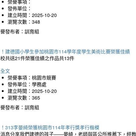
榮譽事項：
發佈單位：
建立時間：2025-10-20
瀏覽次數：348
榮譽發布者：訓育組
賀！建德國小學生參加桃園市114學年度學生美術比賽榮獲佳績
校共送21件榮獲佳績之作品共13件
詳全文
榮譽事項：桃園市競賽
發佈單位：學務處
建立時間：2025-10-20
瀏覽次數：365
榮譽發布者：訓育組
！313李晏綺榮獲桃園市114年孝行獎孝行楷模
好消息分享我們建德的孩子——晏綺，老師與區公所推薦下，經教