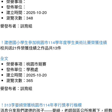
榮譽事項：
發佈單位：
建立時間：2025-10-20
瀏覽次數：348
榮譽發布者：訓育組
賀！建德國小學生參加桃園市114學年度學生美術比賽榮獲佳績
校共送21件榮獲佳績之作品共13件
詳全文
榮譽事項：桃園市競賽
發佈單位：學務處
建立時間：2025-10-20
瀏覽次數：365
榮譽發布者：訓育組
！313李晏綺榮獲桃園市114年孝行獎孝行楷模
好消息分享我們建德的孩子——晏綺，老師與區公所推薦下，經教