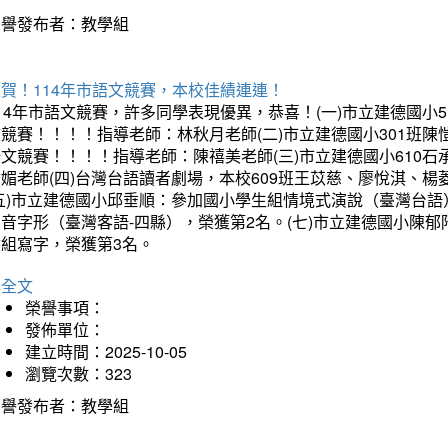
榮譽發布者：教學組
賀！114年市語文競賽，本校佳績連連！
14年市語文競賽，許多同學表現優異，恭喜！(一)市立建德國小
文競賽！！！！指導老師：林秋月老師(二)市立建德國小301班
語文競賽！！！！指導老師：陳禧美老師(三)市立建德國小610
琇媚老師(四)台灣台語讀者劇場，本校609班王苡慈、廖悅淇、
(五)市立建德國小邱垂順：參加國小學生組情境式演說（臺灣台語
音字形（臺灣客語-四縣），榮獲第2名。(七)市立建德國小陳
會組寫字，榮獲第3名。
詳全文
榮譽事項：
發佈單位：
建立時間：2025-10-05
瀏覽次數：323
榮譽發布者：教學組