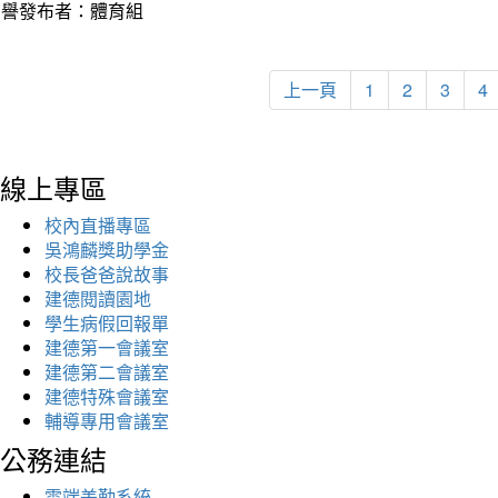
榮譽發布者：體育組
上一頁
1
2
3
4
線上專區
校內直播專區
吳鴻麟獎助學金
校長爸爸說故事
建德閱讀園地
學生病假回報單
建德第一會議室
建德第二會議室
建德特殊會議室
輔導專用會議室
公務連結
雲端差勤系統