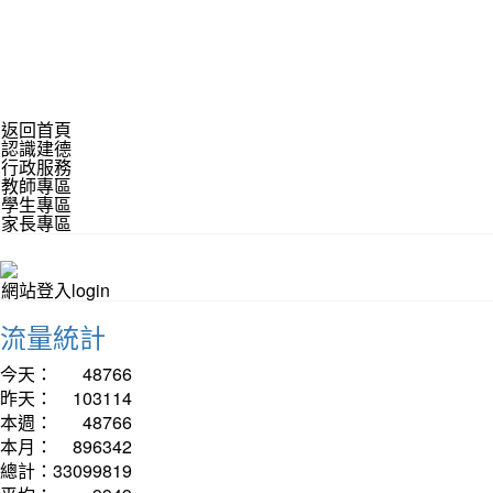
返回首頁
認識建德
行政服務
教師專區
學生專區
家長專區
網站登入login
流量統計
今天：
48766
昨天：
103114
本週：
48766
本月：
896342
總計：
33099819