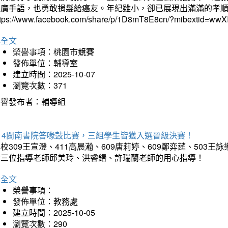
推廣手語，也勇敢捐髮給癌友。年紀雖小，卻已展現出滿滿的孝
ttps://www.facebook.com/share/p/1D8mT8E8cn/?mibextid=wwXI
詳全文
榮譽事項：桃園市競賽
發佈單位：輔導室
建立時間：2025-10-07
瀏覽次數：371
榮譽發布者：輔導組
114閩南書院答喙鼓比賽，三組學生皆獲入選晉級決賽！
校309王宣澄、411高晨瀚、609唐莉婷、609鄭弈莛、503
謝三位指導老師邱美玲、洪睿鍲、許瑞蘭老師的用心指導！
詳全文
榮譽事項：
發佈單位：教務處
建立時間：2025-10-05
瀏覽次數：290