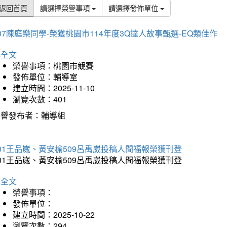
返回首頁
請選擇榮譽事項
請選擇發佈單位
07陳庭樂同學-榮獲桃園市114年度3Q達人故事甄選-EQ類佳作
詳全文
榮譽事項：桃園市競賽
發佈單位：輔導室
建立時間：2025-11-10
瀏覽次數：401
榮譽發布者：輔導組
01王品崴、黃安榆509呂禹崴投稿人間福報榮獲刊登
01王品崴、黃安榆509呂禹崴投稿人間福報榮獲刊登
詳全文
榮譽事項：
發佈單位：
建立時間：2025-10-22
瀏覽次數：294