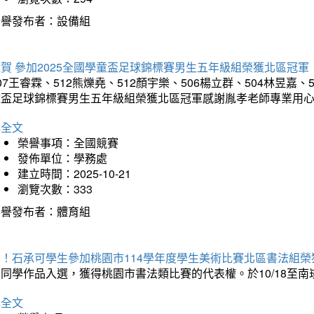
榮譽發布者：設備組
賀 參加2025全國學童盃足球錦標賽男生五年級組榮獲北區冠軍
07王睿霖、512熊爍堯、512顏宇樂、506楊立群、504林昱嘉、
童盃足球錦標賽男生五年級組榮獲北區冠軍感謝胤孝老師專業用
詳全文
榮譽事項：全國競賽
發佈單位：學務處
建立時間：2025-10-21
瀏覽次數：333
榮譽發布者：體育組
賀！石承可學生參加桃園市114學年度學生美術比賽北區書法組榮
石同學作品入選，獲得桃園市書法類比賽的代表權。於10/18至
詳全文