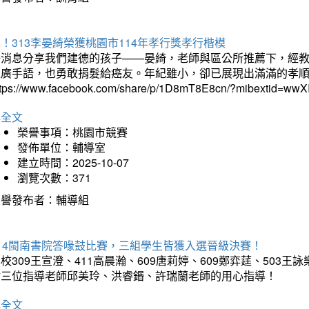
！313李晏綺榮獲桃園市114年孝行獎孝行楷模
好消息分享我們建德的孩子——晏綺，老師與區公所推薦下，經教
推廣手語，也勇敢捐髮給癌友。年紀雖小，卻已展現出滿滿的孝
ttps://www.facebook.com/share/p/1D8mT8E8cn/?mibextid=wwXI
詳全文
榮譽事項：桃園市競賽
發佈單位：輔導室
建立時間：2025-10-07
瀏覽次數：371
榮譽發布者：輔導組
114閩南書院答喙鼓比賽，三組學生皆獲入選晉級決賽！
校309王宣澄、411高晨瀚、609唐莉婷、609鄭弈莛、503
謝三位指導老師邱美玲、洪睿鍲、許瑞蘭老師的用心指導！
詳全文