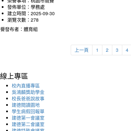
榮譽事項：桃園市競賽
發佈單位：學務處
建立時間：2025-09-30
瀏覽次數：278
榮譽發布者：體育組
上一頁
1
2
3
4
線上專區
校內直播專區
吳鴻麟獎助學金
校長爸爸說故事
建德閱讀園地
學生病假回報單
建德第一會議室
建德第二會議室
建德特殊會議室