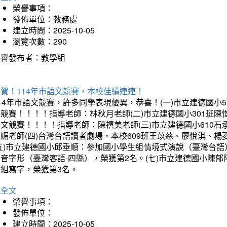
榮譽事項：
發佈單位：教務處
建立時間：2025-10-05
瀏覽次數：290
榮譽發布者：教學組
賀！114年市語文競賽，本校佳績連連！
14年市語文競賽，許多同學表現優異，恭喜！(一)市立建德國小
文競賽！！！！指導老師：林秋月老師(二)市立建德國小301班
語文競賽！！！！指導老師：陳禧美老師(三)市立建德國小610
琇媚老師(四)台灣台語讀者劇場，本校609班王苡慈、廖悅淇、
(五)市立建德國小邱垂順：參加國小學生組情境式演說（臺灣台語
音字形（臺灣客語-四縣），榮獲第2名。(七)市立建德國小陳
會組寫字，榮獲第3名。
詳全文
榮譽事項：
發佈單位：
建立時間：2025-10-05