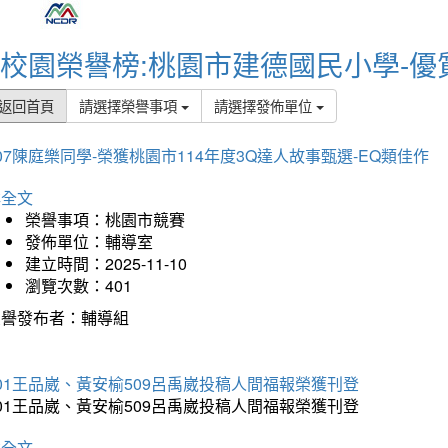
校園榮譽榜:桃園市建德國民小學-優
返回首頁
請選擇榮譽事項
請選擇發佈單位
07陳庭樂同學-榮獲桃園市114年度3Q達人故事甄選-EQ類佳作
詳全文
榮譽事項：桃園市競賽
發佈單位：輔導室
建立時間：2025-11-10
瀏覽次數：401
榮譽發布者：輔導組
01王品崴、黃安榆509呂禹崴投稿人間福報榮獲刊登
01王品崴、黃安榆509呂禹崴投稿人間福報榮獲刊登
詳全文