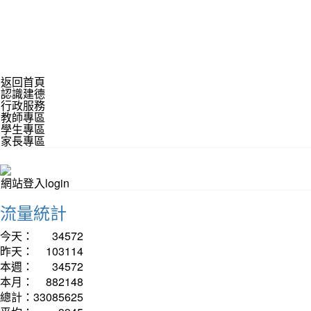
返回首頁
認識建德
行政服務
教師專區
學生專區
家長專區
網站登入login
流量統計
今天：
34572
昨天：
103114
本週：
34572
本月：
882148
總計：
33085625