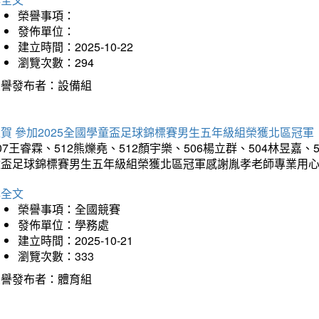
榮譽事項：
發佈單位：
建立時間：2025-10-22
瀏覽次數：294
榮譽發布者：設備組
賀 參加2025全國學童盃足球錦標賽男生五年級組榮獲北區冠軍
07王睿霖、512熊爍堯、512顏宇樂、506楊立群、504林昱嘉、
童盃足球錦標賽男生五年級組榮獲北區冠軍感謝胤孝老師專業用
詳全文
榮譽事項：全國競賽
發佈單位：學務處
建立時間：2025-10-21
瀏覽次數：333
榮譽發布者：體育組