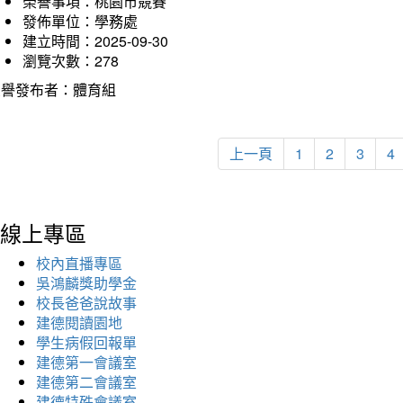
榮譽事項：桃園市競賽
發佈單位：學務處
建立時間：2025-09-30
瀏覽次數：278
榮譽發布者：體育組
上一頁
1
2
3
4
線上專區
校內直播專區
吳鴻麟獎助學金
校長爸爸說故事
建德閱讀園地
學生病假回報單
建德第一會議室
建德第二會議室
建德特殊會議室