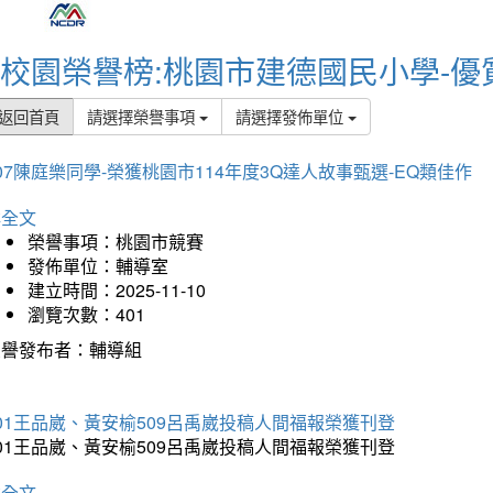
校園榮譽榜:桃園市建德國民小學-優
返回首頁
請選擇榮譽事項
請選擇發佈單位
07陳庭樂同學-榮獲桃園市114年度3Q達人故事甄選-EQ類佳作
詳全文
榮譽事項：桃園市競賽
發佈單位：輔導室
建立時間：2025-11-10
瀏覽次數：401
榮譽發布者：輔導組
01王品崴、黃安榆509呂禹崴投稿人間福報榮獲刊登
01王品崴、黃安榆509呂禹崴投稿人間福報榮獲刊登
詳全文