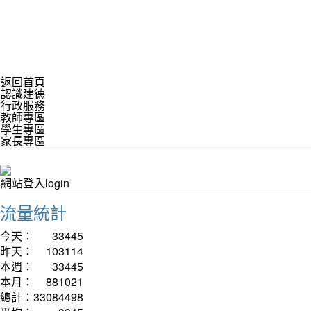
返回首頁
認識建德
行政服務
教師專區
學生專區
家長專區
網站登入login
流量統計
今天：
33445
昨天：
103114
本週：
33445
本月：
881021
總計：
33084498