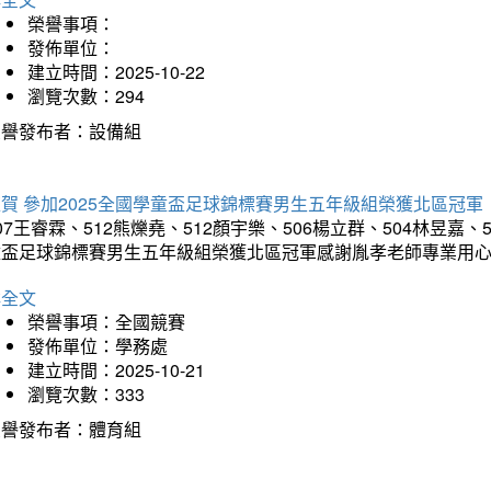
榮譽事項：
發佈單位：
建立時間：2025-10-22
瀏覽次數：294
榮譽發布者：設備組
賀 參加2025全國學童盃足球錦標賽男生五年級組榮獲北區冠軍
07王睿霖、512熊爍堯、512顏宇樂、506楊立群、504林昱嘉、
童盃足球錦標賽男生五年級組榮獲北區冠軍感謝胤孝老師專業用
詳全文
榮譽事項：全國競賽
發佈單位：學務處
建立時間：2025-10-21
瀏覽次數：333
榮譽發布者：體育組