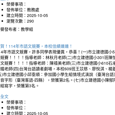
榮譽事項：
發佈單位：教務處
建立時間：2025-10-05
瀏覽次數：290
榮譽發布者：教學組
賀！114年市語文競賽，本校佳績連連！
14年市語文競賽，許多同學表現優異，恭喜！(一)市立建德國小
文競賽！！！！指導老師：林秋月老師(二)市立建德國小301班
語文競賽！！！！指導老師：陳禧美老師(三)市立建德國小610
琇媚老師(四)台灣台語讀者劇場，本校609班王苡慈、廖悅淇、
(五)市立建德國小邱垂順：參加國小學生組情境式演說（臺灣台語
音字形（臺灣客語-四縣），榮獲第2名。(七)市立建德國小陳
會組寫字，榮獲第3名。
詳全文
榮譽事項：
發佈單位：
建立時間：2025-10-05