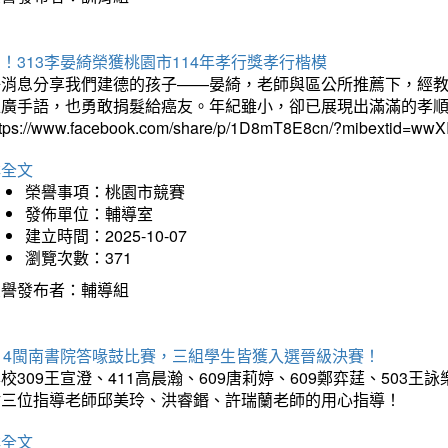
！313李晏綺榮獲桃園市114年孝行獎孝行楷模
好消息分享我們建德的孩子——晏綺，老師與區公所推薦下，經教
推廣手語，也勇敢捐髮給癌友。年紀雖小，卻已展現出滿滿的孝
ttps://www.facebook.com/share/p/1D8mT8E8cn/?mibextid=wwXI
詳全文
榮譽事項：桃園市競賽
發佈單位：輔導室
建立時間：2025-10-07
瀏覽次數：371
榮譽發布者：輔導組
114閩南書院答喙鼓比賽，三組學生皆獲入選晉級決賽！
校309王宣澄、411高晨瀚、609唐莉婷、609鄭弈莛、503
謝三位指導老師邱美玲、洪睿鍲、許瑞蘭老師的用心指導！
詳全文