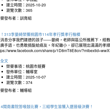
建立時間：2025-10-20
瀏覽次數：365
榮譽發布者：訓育組
！313李晏綺榮獲桃園市114年孝行獎孝行楷模
好消息分享我們建德的孩子——晏綺，老師與區公所推薦下，經教
推廣手語，也勇敢捐髮給癌友。年紀雖小，卻已展現出滿滿的孝
ttps://www.facebook.com/share/p/1D8mT8E8cn/?mibextid=wwXI
詳全文
榮譽事項：桃園市競賽
發佈單位：輔導室
建立時間：2025-10-07
瀏覽次數：374
榮譽發布者：輔導組
114閩南書院答喙鼓比賽，三組學生皆獲入選晉級決賽！