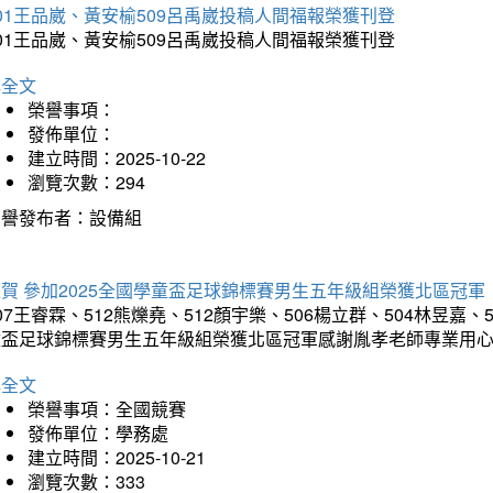
01王品崴、黃安榆509呂禹崴投稿人間福報榮獲刊登
01王品崴、黃安榆509呂禹崴投稿人間福報榮獲刊登
詳全文
榮譽事項：
發佈單位：
建立時間：2025-10-22
瀏覽次數：294
榮譽發布者：設備組
賀 參加2025全國學童盃足球錦標賽男生五年級組榮獲北區冠軍
07王睿霖、512熊爍堯、512顏宇樂、506楊立群、504林昱嘉、
童盃足球錦標賽男生五年級組榮獲北區冠軍感謝胤孝老師專業用
詳全文
榮譽事項：全國競賽
發佈單位：學務處
建立時間：2025-10-21
瀏覽次數：333