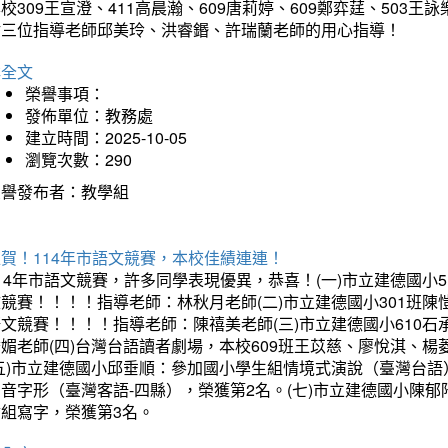
校309王宣澄、411高晨瀚、609唐莉婷、609鄭弈莛、503
謝三位指導老師邱美玲、洪睿鍲、許瑞蘭老師的用心指導！
詳全文
榮譽事項：
發佈單位：教務處
建立時間：2025-10-05
瀏覽次數：290
榮譽發布者：教學組
賀！114年市語文競賽，本校佳績連連！
14年市語文競賽，許多同學表現優異，恭喜！(一)市立建德國小
文競賽！！！！指導老師：林秋月老師(二)市立建德國小301班
語文競賽！！！！指導老師：陳禧美老師(三)市立建德國小610
琇媚老師(四)台灣台語讀者劇場，本校609班王苡慈、廖悅淇、
(五)市立建德國小邱垂順：參加國小學生組情境式演說（臺灣台語
音字形（臺灣客語-四縣），榮獲第2名。(七)市立建德國小陳
會組寫字，榮獲第3名。