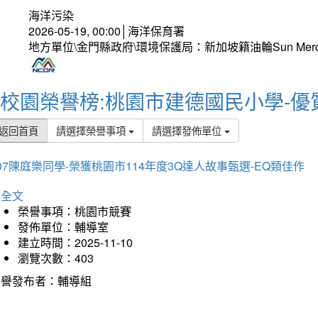
海洋污染
2026-05-19, 00:00│海洋保育署
地方單位\金門縣政府\環境保護局：新加坡籍油輪Sun Mer
校園榮譽榜:桃園市建德國民小學-優
返回首頁
請選擇榮譽事項
請選擇發佈單位
07陳庭樂同學-榮獲桃園市114年度3Q達人故事甄選-EQ類佳作
詳全文
榮譽事項：桃園市競賽
發佈單位：輔導室
建立時間：2025-11-10
瀏覽次數：403
榮譽發布者：輔導組