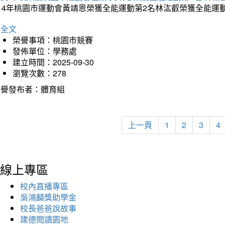
114年桃園市運動會黃靖恩榮獲全能運動第2名林汯叡榮獲全能運
詳全文
榮譽事項：桃園市競賽
發佈單位：學務處
建立時間：2025-09-30
瀏覽次數：278
榮譽發布者：體育組
上一頁
1
2
3
4
線上專區
校內直播專區
吳鴻麟獎助學金
校長爸爸說故事
建德閱讀園地