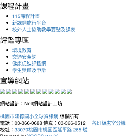
課程計畫
115課程計畫
新課綱施行平台
校外人士協助教學要點及課表
評鑑專區
環境教育
交通安全網
健康促進評鑑網
學生獎懲及申訴
宣導網站
網站設計：Neil網站設計工坊
桃園市建德國小全球資訊網
版權所有
電話：03-366-0688
傳真：03-366-0512
各班級處室分機
校址：
33070桃園市桃園區延平路 265 號