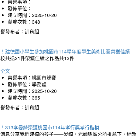
榮譽事項：
發佈單位：
建立時間：2025-10-20
瀏覽次數：348
榮譽發布者：訓育組
賀！建德國小學生參加桃園市114學年度學生美術比賽榮獲佳績
校共送21件榮獲佳績之作品共13件
詳全文
榮譽事項：桃園市競賽
發佈單位：學務處
建立時間：2025-10-20
瀏覽次數：365
榮譽發布者：訓育組
！313李晏綺榮獲桃園市114年孝行獎孝行楷模
好消息分享我們建德的孩子——晏綺，老師與區公所推薦下，經教