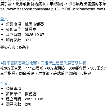
推廣手語，也勇敢捐髮給癌友。年紀雖小，卻已展現出滿滿的孝
ttps://www.facebook.com/share/p/1D8mT8E8cn/?mibextid=wwXI
詳全文
榮譽事項：桃園市競賽
發佈單位：輔導室
建立時間：2025-10-07
瀏覽次數：371
榮譽發布者：輔導組
114閩南書院答喙鼓比賽，三組學生皆獲入選晉級決賽！
校309王宣澄、411高晨瀚、609唐莉婷、609鄭弈莛、503
謝三位指導老師邱美玲、洪睿鍲、許瑞蘭老師的用心指導！
詳全文
榮譽事項：
發佈單位：教務處
建立時間：2025-10-05
瀏覽次數：290