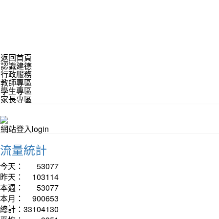
返回首頁
認識建德
行政服務
教師專區
學生專區
家長專區
網站登入login
流量統計
今天：
53077
昨天：
103114
本週：
53077
本月：
900653
總計：
33104130