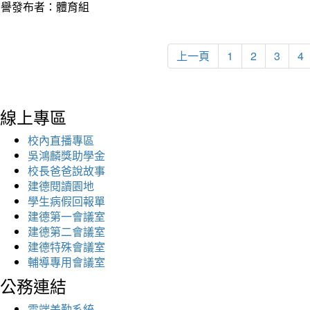
榮譽發布者：體育組
上一頁
1
2
3
4
線上專區
校內直播專區
吳鴻麟獎助學金
校長爸爸說故事
建德閱讀園地
學生病假回報單
建德第一會議室
建德第二會議室
建德特殊會議室
輔導專用會議室
公務連結
雲端差勤系統