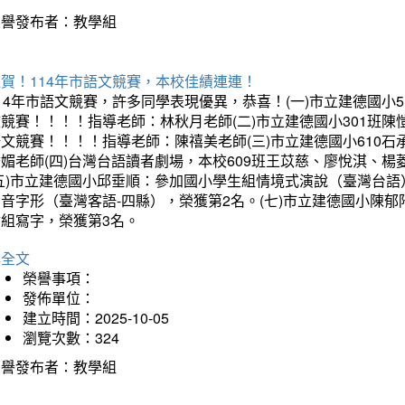
榮譽發布者：教學組
賀！114年市語文競賽，本校佳績連連！
14年市語文競賽，許多同學表現優異，恭喜！(一)市立建德國小
文競賽！！！！指導老師：林秋月老師(二)市立建德國小301班
語文競賽！！！！指導老師：陳禧美老師(三)市立建德國小610
琇媚老師(四)台灣台語讀者劇場，本校609班王苡慈、廖悅淇、
(五)市立建德國小邱垂順：參加國小學生組情境式演說（臺灣台語
音字形（臺灣客語-四縣），榮獲第2名。(七)市立建德國小陳
會組寫字，榮獲第3名。
詳全文
榮譽事項：
發佈單位：
建立時間：2025-10-05
瀏覽次數：324
榮譽發布者：教學組