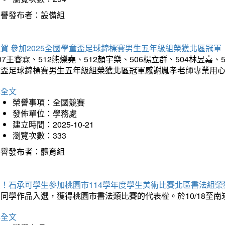
榮譽發布者：設備組
賀 參加2025全國學童盃足球錦標賽男生五年級組榮獲北區冠軍
07王睿霖、512熊爍堯、512顏宇樂、506楊立群、504林昱嘉、
童盃足球錦標賽男生五年級組榮獲北區冠軍感謝胤孝老師專業用
詳全文
榮譽事項：全國競賽
發佈單位：學務處
建立時間：2025-10-21
瀏覽次數：333
榮譽發布者：體育組
賀！石承可學生參加桃園市114學年度學生美術比賽北區書法組榮
石同學作品入選，獲得桃園市書法類比賽的代表權。於10/18至
詳全文