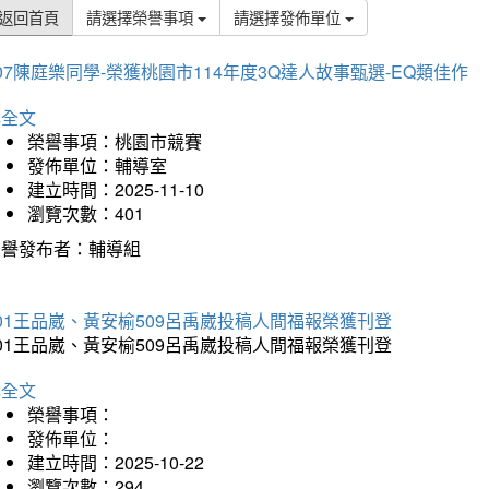
返回首頁
請選擇榮譽事項
請選擇發佈單位
07陳庭樂同學-榮獲桃園市114年度3Q達人故事甄選-EQ類佳作
詳全文
榮譽事項：桃園市競賽
發佈單位：輔導室
建立時間：2025-11-10
瀏覽次數：401
榮譽發布者：輔導組
01王品崴、黃安榆509呂禹崴投稿人間福報榮獲刊登
01王品崴、黃安榆509呂禹崴投稿人間福報榮獲刊登
詳全文
榮譽事項：
發佈單位：
建立時間：2025-10-22
瀏覽次數：294