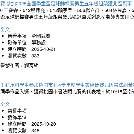
賀 參加2025全國學童盃足球錦標賽男生五年級組榮獲北區冠軍
07王睿霖、512熊爍堯、512顏宇樂、506楊立群、504林昱嘉、
童盃足球錦標賽男生五年級組榮獲北區冠軍感謝胤孝老師專業用
詳全文
榮譽事項：全國競賽
發佈單位：學務處
建立時間：2025-10-21
瀏覽次數：333
榮譽發布者：體育組
賀！石承可學生參加桃園市114學年度學生美術比賽北區書法組榮
石同學作品入選，獲得桃園市書法類比賽的代表權。於10/18至
詳全文
榮譽事項：
發佈單位：
建立時間：2025-10-20
瀏覽次數：348