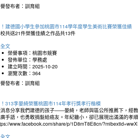
榮譽發布者：訓育組
賀！建德國小學生參加桃園市114學年度學生美術比賽榮獲佳績
校共送21件榮獲佳績之作品共13件
詳全文
榮譽事項：桃園市競賽
發佈單位：學務處
建立時間：2025-10-20
瀏覽次數：364
榮譽發布者：訓育組
！313李晏綺榮獲桃園市114年孝行獎孝行楷模
好消息分享我們建德的孩子——晏綺，老師與區公所推薦下，經教
推廣手語，也勇敢捐髮給癌友。年紀雖小，卻已展現出滿滿的孝
ttps://www.facebook.com/share/p/1D8mT8E8cn/?mibextid=wwXI
詳全文