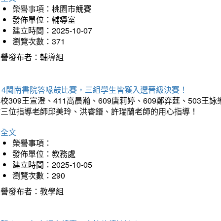
榮譽事項：桃園市競賽
發佈單位：輔導室
建立時間：2025-10-07
瀏覽次數：371
榮譽發布者：輔導組
114閩南書院答喙鼓比賽，三組學生皆獲入選晉級決賽！
校309王宣澄、411高晨瀚、609唐莉婷、609鄭弈莛、503
謝三位指導老師邱美玲、洪睿鍲、許瑞蘭老師的用心指導！
詳全文
榮譽事項：
發佈單位：教務處
建立時間：2025-10-05
瀏覽次數：290
榮譽發布者：教學組