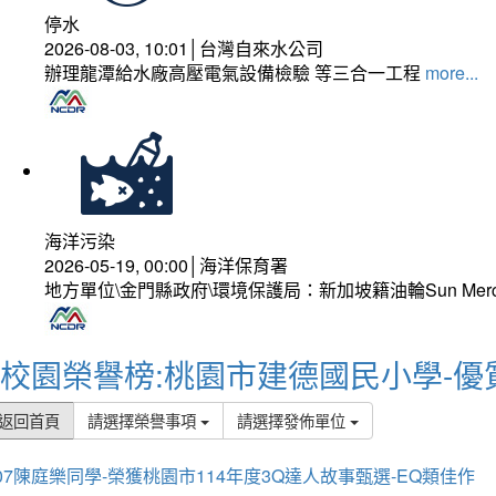
停水
2026-08-03, 10:01│台灣自來水公司
辦理龍潭給水廠高壓電氣設備檢驗 等三合一工程
more...
海洋污染
2026-05-19, 00:00│海洋保育署
地方單位\金門縣政府\環境保護局：新加坡籍油輪Sun Mer
校園榮譽榜:桃園市建德國民小學-優
返回首頁
請選擇榮譽事項
請選擇發佈單位
07陳庭樂同學-榮獲桃園市114年度3Q達人故事甄選-EQ類佳作