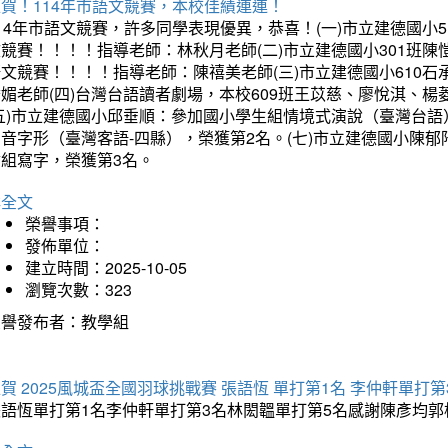
賀！114年市語文競賽，本校佳績連連！
14年市語文競賽，許多同學表現優異，恭喜！(一)市立建德國小
文競賽！！！！指導老師：林秋月老師(二)市立建德國小301班
語文競賽！！！！指導老師：陳禧美老師(三)市立建德國小610
琇媚老師(四)台灣台語讀者劇場，本校609班王苡慈、廖悅淇、
(五)市立建德國小邱垂順：參加國小學生組情境式演說（臺灣台語
音字形（臺灣客語-四縣），榮獲第2名。(七)市立建德國小陳
會組寫字，榮獲第3名。
詳全文
榮譽事項：
發佈單位：
建立時間：2025-10-05
瀏覽次數：323
榮譽發布者：教學組
賀 2025風城盃全國羽球挑戰賽 張語恆 單打第1名 李仲軒單打第
張語恆單打第1名李仲軒單打第3名林閎韞單打第5名感謝陳彥均