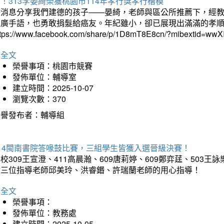
！313李晏綺榮獲桃園市114年孝行獎孝行楷模
好消息分享我們建德的孩子——晏綺，老師與區公所推薦下，經教
推廣手語，也勇敢捐髮給癌友。年紀雖小，卻已展現出滿滿的孝
ttps://www.facebook.com/share/p/1D8mT8E8cn/?mibextid=wwXI
詳全文
榮譽事項：桃園市競賽
發佈單位：輔導室
建立時間：2025-10-07
瀏覽次數：370
榮譽發布者：輔導組
114閩南書院答喙鼓比賽，三組學生皆獲入選晉級決賽！
校309王宣澄、411高晨瀚、609唐莉婷、609鄭弈莛、503
謝三位指導老師邱美玲、洪睿鍲、許瑞蘭老師的用心指導！
詳全文
榮譽事項：
發佈單位：教務處
建立時間：2025-10-05