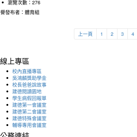
瀏覽次數：276
榮譽發布者：體育組
上一頁
1
2
3
4
線上專區
校內直播專區
吳鴻麟獎助學金
校長爸爸說故事
建德閱讀園地
學生病假回報單
建德第一會議室
建德第二會議室
建德特殊會議室
輔導專用會議室
公務連結