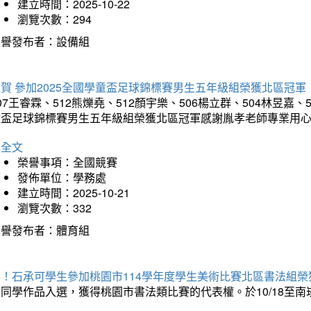
建立時間：2025-10-22
瀏覽次數：294
榮譽發布者：設備組
賀 參加2025全國學童盃足球錦標賽男生五年級組榮獲北區冠軍
07王睿霖、512熊爍堯、512顏宇樂、506楊立群、504林昱嘉、
童盃足球錦標賽男生五年級組榮獲北區冠軍感謝胤孝老師專業用
詳全文
榮譽事項：全國競賽
發佈單位：學務處
建立時間：2025-10-21
瀏覽次數：332
榮譽發布者：體育組
賀！石承可學生參加桃園市114學年度學生美術比賽北區書法組榮
石同學作品入選，獲得桃園市書法類比賽的代表權。於10/18至