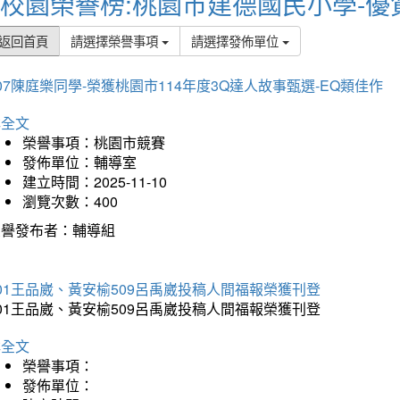
校園榮譽榜:桃園市建德國民小學-優
返回首頁
請選擇榮譽事項
請選擇發佈單位
07陳庭樂同學-榮獲桃園市114年度3Q達人故事甄選-EQ類佳作
詳全文
榮譽事項：桃園市競賽
發佈單位：輔導室
建立時間：2025-11-10
瀏覽次數：400
榮譽發布者：輔導組
01王品崴、黃安榆509呂禹崴投稿人間福報榮獲刊登
01王品崴、黃安榆509呂禹崴投稿人間福報榮獲刊登
詳全文
榮譽事項：
發佈單位：