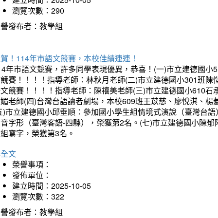
瀏覽次數：290
榮譽發布者：教學組
賀！114年市語文競賽，本校佳績連連！
14年市語文競賽，許多同學表現優異，恭喜！(一)市立建德國小
文競賽！！！！指導老師：林秋月老師(二)市立建德國小301班
語文競賽！！！！指導老師：陳禧美老師(三)市立建德國小610
琇媚老師(四)台灣台語讀者劇場，本校609班王苡慈、廖悅淇、
(五)市立建德國小邱垂順：參加國小學生組情境式演說（臺灣台語
音字形（臺灣客語-四縣），榮獲第2名。(七)市立建德國小陳
會組寫字，榮獲第3名。
詳全文
榮譽事項：
發佈單位：
建立時間：2025-10-05
瀏覽次數：322
榮譽發布者：教學組