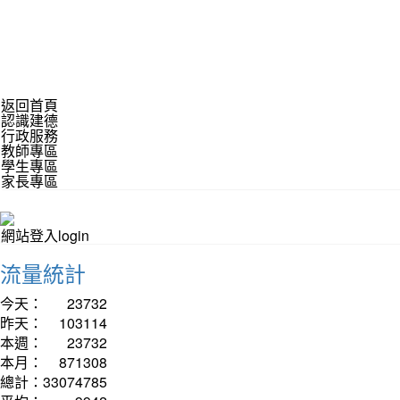
返回首頁
認識建德
行政服務
教師專區
學生專區
家長專區
網站登入login
流量統計
今天：
23732
昨天：
103114
本週：
23732
本月：
871308
總計：
33074785