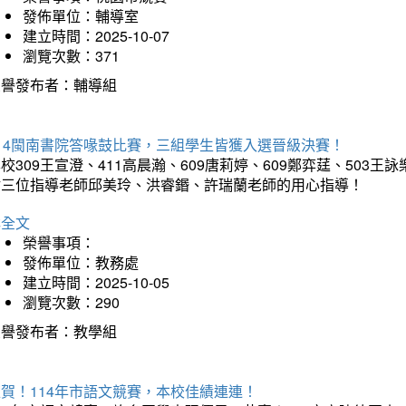
發佈單位：輔導室
建立時間：2025-10-07
瀏覽次數：371
榮譽發布者：輔導組
114閩南書院答喙鼓比賽，三組學生皆獲入選晉級決賽！
校309王宣澄、411高晨瀚、609唐莉婷、609鄭弈莛、503
謝三位指導老師邱美玲、洪睿鍲、許瑞蘭老師的用心指導！
詳全文
榮譽事項：
發佈單位：教務處
建立時間：2025-10-05
瀏覽次數：290
榮譽發布者：教學組
賀！114年市語文競賽，本校佳績連連！