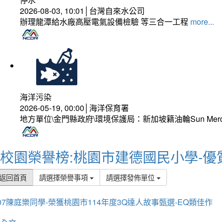
2026-08-03, 10:01│台灣自來水公司
辦理龍潭給水廠高壓電氣設備檢驗 等三合一工程
more...
海洋污染
2026-05-19, 00:00│海洋保育署
地方單位\金門縣政府\環境保護局：新加坡籍油輪Sun Mer
校園榮譽榜:桃園市建德國民小學-優
返回首頁
請選擇榮譽事項
請選擇發佈單位
07陳庭樂同學-榮獲桃園市114年度3Q達人故事甄選-EQ類佳作