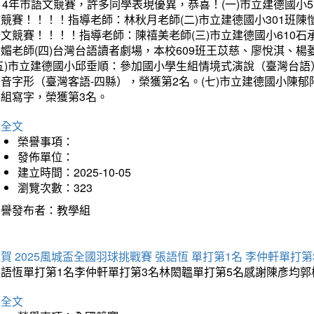
14年市語文競賽，許多同學表現優異，恭喜！(一)市立建德國小
文競賽！！！！指導老師：林秋月老師(二)市立建德國小301班
語文競賽！！！！指導老師：陳禧美老師(三)市立建德國小610
琇媚老師(四)台灣台語讀者劇場，本校609班王苡慈、廖悅淇、
(五)市立建德國小邱垂順：參加國小學生組情境式演說（臺灣台語
音字形（臺灣客語-四縣），榮獲第2名。(七)市立建德國小陳
會組寫字，榮獲第3名。
詳全文
榮譽事項：
發佈單位：
建立時間：2025-10-05
瀏覽次數：323
榮譽發布者：教學組
賀 2025風城盃全國羽球挑戰賽 張語恆 單打第1名 李仲軒單打第
張語恆單打第1名李仲軒單打第3名林閎韞單打第5名感謝陳彥均
詳全文