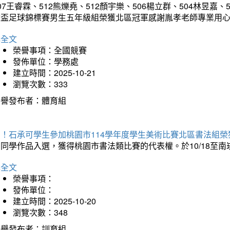
07王睿霖、512熊爍堯、512顏宇樂、506楊立群、504林昱嘉、
童盃足球錦標賽男生五年級組榮獲北區冠軍感謝胤孝老師專業用
詳全文
榮譽事項：全國競賽
發佈單位：學務處
建立時間：2025-10-21
瀏覽次數：333
榮譽發布者：體育組
賀！石承可學生參加桃園市114學年度學生美術比賽北區書法組榮
石同學作品入選，獲得桃園市書法類比賽的代表權。於10/18至
詳全文
榮譽事項：
發佈單位：
建立時間：2025-10-20
瀏覽次數：348
榮譽發布者：訓育組