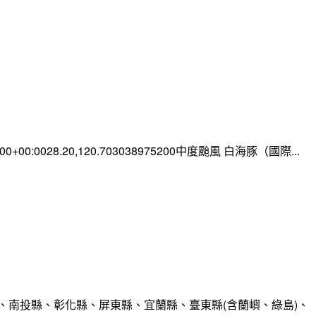
0:00+00:0028.20,120.703038975200中度颱風 白海豚（國際...
、南投縣、彰化縣、屏東縣、宜蘭縣、臺東縣(含蘭嶼、綠島)、