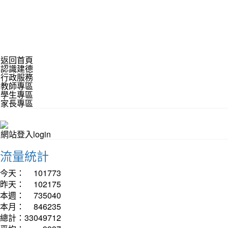
返回首頁
認識建德
行政服務
教師專區
學生專區
家長專區
網站登入login
流量統計
今天：
101773
昨天：
102175
本週：
735040
本月：
846235
總計：
33049712