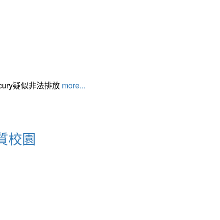
cury疑似非法排放
more...
質校園