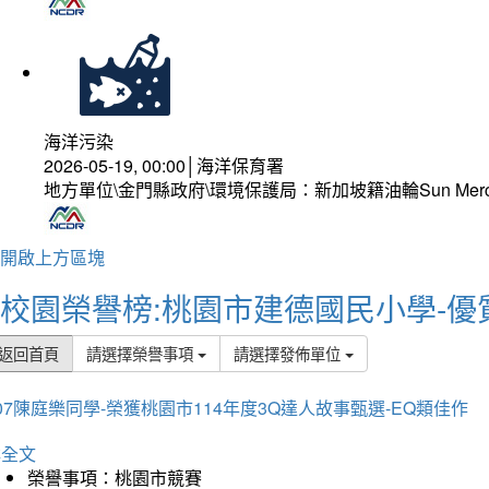
海洋污染
2026-05-19, 00:00│海洋保育署
地方單位\金門縣政府\環境保護局：新加坡籍油輪Sun Mer
開啟上方區塊
校園榮譽榜:桃園市建德國民小學-優
返回首頁
請選擇榮譽事項
請選擇發佈單位
07陳庭樂同學-榮獲桃園市114年度3Q達人故事甄選-EQ類佳作
詳全文
榮譽事項：桃園市競賽