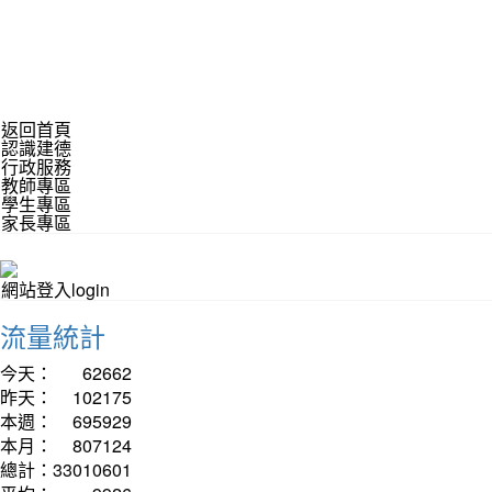
返回首頁
認識建德
行政服務
教師專區
學生專區
家長專區
網站登入login
流量統計
今天：
62662
昨天：
102175
本週：
695929
本月：
807124
總計：
33010601