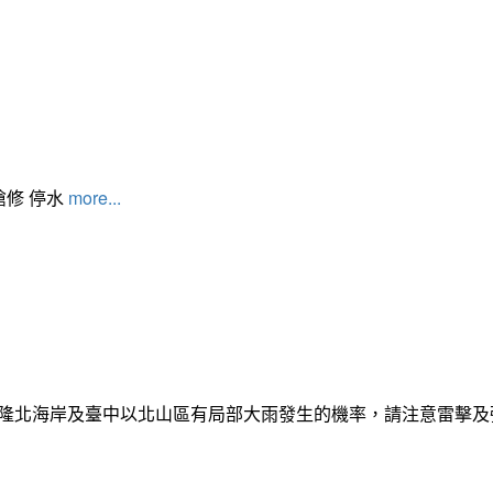
搶修 停水
more...
日基隆北海岸及臺中以北山區有局部大雨發生的機率，請注意雷擊