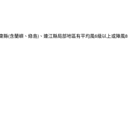
縣(含蘭嶼、綠島)、連江縣局部地區有平均風6級以上或陣風8