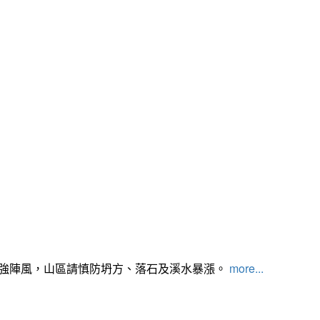
及強陣風，山區請慎防坍方、落石及溪水暴漲。
more...