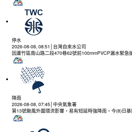
停水
2026-08-08, 08:51│台灣自來水公司
因蘆竹區南山路二段470巷62號前100mmPVCP漏水緊急
降雨
2026-08-08, 07:45│中央氣象署
第13號颱風外圍環流影響，易有短延時強降雨，今(8)