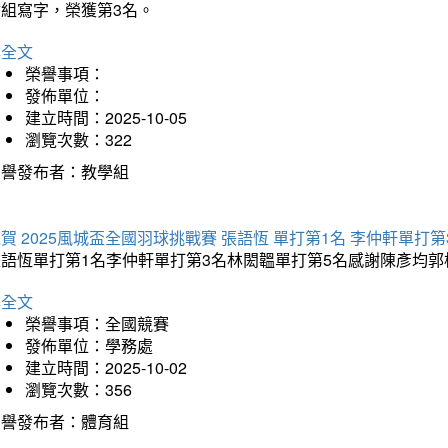
會組寫字，榮獲第3名。
詳全文
榮譽事項：
發佈單位：
建立時間：2025-10-05
瀏覽次數：322
榮譽發布者：教學組
賀 2025風城盃全國羽球挑戰賽 張語恆 單打第1名 李仲軒單打第
張語恆單打第1名李仲軒單打第3名林閎韞單打第5名感謝陳彥均
詳全文
榮譽事項：全國競賽
發佈單位：學務處
建立時間：2025-10-02
瀏覽次數：356
榮譽發布者：體育組