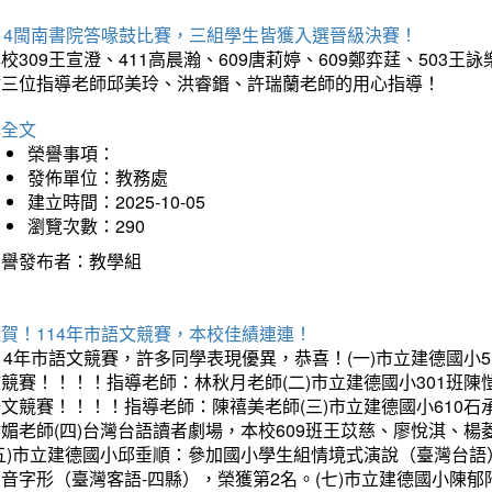
114閩南書院答喙鼓比賽，三組學生皆獲入選晉級決賽！
校309王宣澄、411高晨瀚、609唐莉婷、609鄭弈莛、503
謝三位指導老師邱美玲、洪睿鍲、許瑞蘭老師的用心指導！
詳全文
榮譽事項：
發佈單位：教務處
建立時間：2025-10-05
瀏覽次數：290
榮譽發布者：教學組
賀！114年市語文競賽，本校佳績連連！
14年市語文競賽，許多同學表現優異，恭喜！(一)市立建德國小
文競賽！！！！指導老師：林秋月老師(二)市立建德國小301班
語文競賽！！！！指導老師：陳禧美老師(三)市立建德國小610
琇媚老師(四)台灣台語讀者劇場，本校609班王苡慈、廖悅淇、
(五)市立建德國小邱垂順：參加國小學生組情境式演說（臺灣台語
音字形（臺灣客語-四縣），榮獲第2名。(七)市立建德國小陳