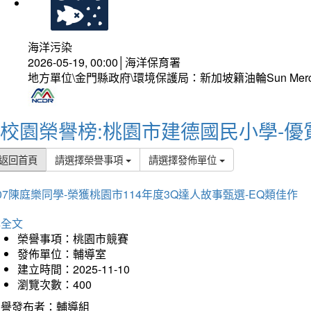
海洋污染
2026-05-19, 00:00│海洋保育署
地方單位\金門縣政府\環境保護局：新加坡籍油輪Sun Mer
校園榮譽榜:桃園市建德國民小學-優
返回首頁
請選擇榮譽事項
請選擇發佈單位
07陳庭樂同學-榮獲桃園市114年度3Q達人故事甄選-EQ類佳作
詳全文
榮譽事項：桃園市競賽
發佈單位：輔導室
建立時間：2025-11-10
瀏覽次數：400
榮譽發布者：輔導組