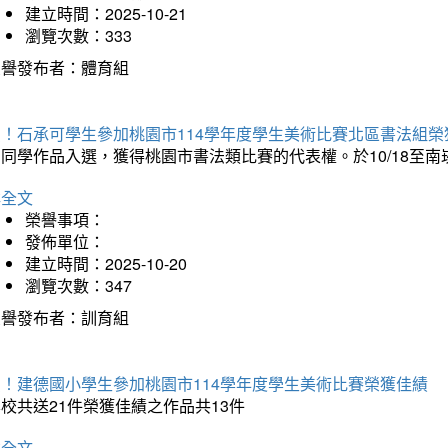
建立時間：2025-10-21
瀏覽次數：333
榮譽發布者：體育組
賀！石承可學生參加桃園市114學年度學生美術比賽北區書法組榮
石同學作品入選，獲得桃園市書法類比賽的代表權。於10/18至
詳全文
榮譽事項：
發佈單位：
建立時間：2025-10-20
瀏覽次數：347
榮譽發布者：訓育組
賀！建德國小學生參加桃園市114學年度學生美術比賽榮獲佳績
校共送21件榮獲佳績之作品共13件
詳全文