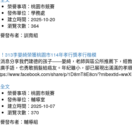
榮譽事項：桃園市競賽
發佈單位：學務處
建立時間：2025-10-20
瀏覽次數：364
榮譽發布者：訓育組
！313李晏綺榮獲桃園市114年孝行獎孝行楷模
好消息分享我們建德的孩子——晏綺，老師與區公所推薦下，經教
推廣手語，也勇敢捐髮給癌友。年紀雖小，卻已展現出滿滿的孝
ttps://www.facebook.com/share/p/1D8mT8E8cn/?mibextid=wwXI
詳全文
榮譽事項：桃園市競賽
發佈單位：輔導室
建立時間：2025-10-07
瀏覽次數：370
榮譽發布者：輔導組