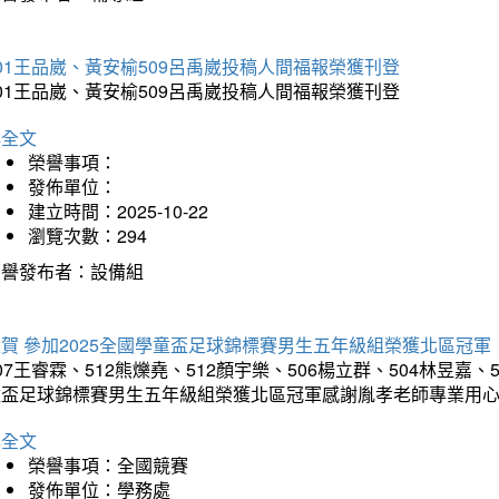
01王品崴、黃安榆509呂禹崴投稿人間福報榮獲刊登
01王品崴、黃安榆509呂禹崴投稿人間福報榮獲刊登
詳全文
榮譽事項：
發佈單位：
建立時間：2025-10-22
瀏覽次數：294
榮譽發布者：設備組
賀 參加2025全國學童盃足球錦標賽男生五年級組榮獲北區冠軍
07王睿霖、512熊爍堯、512顏宇樂、506楊立群、504林昱嘉、
童盃足球錦標賽男生五年級組榮獲北區冠軍感謝胤孝老師專業用
詳全文
榮譽事項：全國競賽
發佈單位：學務處