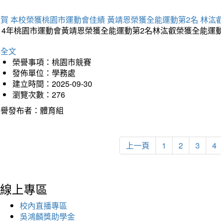
賀 本校榮獲桃園市運動會佳績 黃靖恩榮獲全能運動第2名 林汯
114年桃園市運動會黃靖恩榮獲全能運動第2名林汯叡榮獲全能運
詳全文
榮譽事項：桃園市競賽
發佈單位：學務處
建立時間：2025-09-30
瀏覽次數：276
榮譽發布者：體育組
上一頁
1
2
3
4
線上專區
校內直播專區
吳鴻麟獎助學金