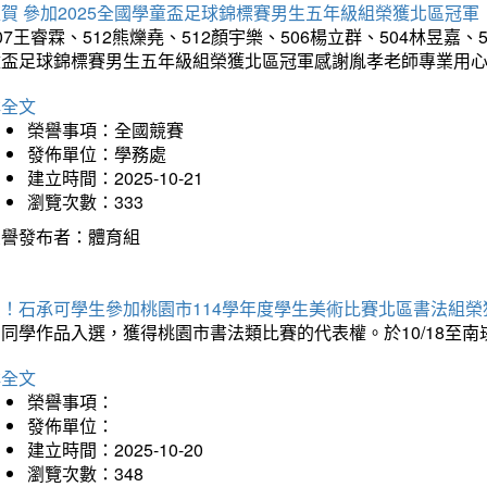
賀 參加2025全國學童盃足球錦標賽男生五年級組榮獲北區冠軍
07王睿霖、512熊爍堯、512顏宇樂、506楊立群、504林昱嘉、
童盃足球錦標賽男生五年級組榮獲北區冠軍感謝胤孝老師專業用
詳全文
榮譽事項：全國競賽
發佈單位：學務處
建立時間：2025-10-21
瀏覽次數：333
榮譽發布者：體育組
賀！石承可學生參加桃園市114學年度學生美術比賽北區書法組榮
石同學作品入選，獲得桃園市書法類比賽的代表權。於10/18至
詳全文
榮譽事項：
發佈單位：
建立時間：2025-10-20
瀏覽次數：348