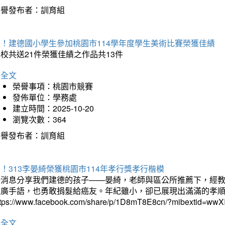
榮譽發布者：訓育組
賀！建德國小學生參加桃園市114學年度學生美術比賽榮獲佳績
校共送21件榮獲佳績之作品共13件
詳全文
榮譽事項：桃園市競賽
發佈單位：學務處
建立時間：2025-10-20
瀏覽次數：364
榮譽發布者：訓育組
！313李晏綺榮獲桃園市114年孝行獎孝行楷模
好消息分享我們建德的孩子——晏綺，老師與區公所推薦下，經教
推廣手語，也勇敢捐髮給癌友。年紀雖小，卻已展現出滿滿的孝
ttps://www.facebook.com/share/p/1D8mT8E8cn/?mibextid=wwXI
詳全文