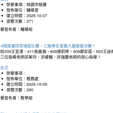
榮譽事項：桃園市競賽
發佈單位：輔導室
建立時間：2025-10-07
瀏覽次數：371
榮譽發布者：輔導組
114閩南書院答喙鼓比賽，三組學生皆獲入選晉級決賽！
校309王宣澄、411高晨瀚、609唐莉婷、609鄭弈莛、503
謝三位指導老師邱美玲、洪睿鍲、許瑞蘭老師的用心指導！
詳全文
榮譽事項：
發佈單位：教務處
建立時間：2025-10-05
瀏覽次數：290
榮譽發布者：教學組