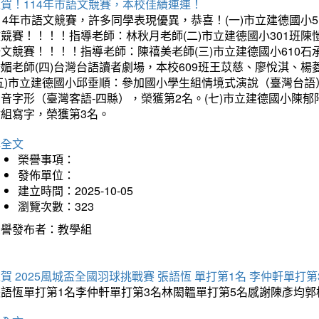
賀！114年市語文競賽，本校佳績連連！
14年市語文競賽，許多同學表現優異，恭喜！(一)市立建德國小
文競賽！！！！指導老師：林秋月老師(二)市立建德國小301班
語文競賽！！！！指導老師：陳禧美老師(三)市立建德國小610
琇媚老師(四)台灣台語讀者劇場，本校609班王苡慈、廖悅淇、
(五)市立建德國小邱垂順：參加國小學生組情境式演說（臺灣台語
音字形（臺灣客語-四縣），榮獲第2名。(七)市立建德國小陳
會組寫字，榮獲第3名。
詳全文
榮譽事項：
發佈單位：
建立時間：2025-10-05
瀏覽次數：323
榮譽發布者：教學組
賀 2025風城盃全國羽球挑戰賽 張語恆 單打第1名 李仲軒單打第
張語恆單打第1名李仲軒單打第3名林閎韞單打第5名感謝陳彥均