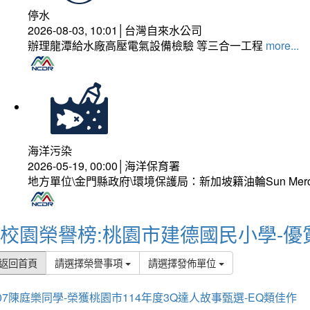
停水
2026-08-03, 10:01│台灣自來水公司
辦理龍潭給水廠高壓電氣設備檢驗 等三合一工程
more...
海洋污染
2026-05-19, 00:00│海洋保育署
地方單位\金門縣政府\環境保護局：新加坡籍油輪Sun Mer
校園榮譽榜:桃園市建德國民小學-優
返回首頁
請選擇榮譽事項
請選擇發佈單位
07陳庭樂同學-榮獲桃園市114年度3Q達人故事甄選-EQ類佳作