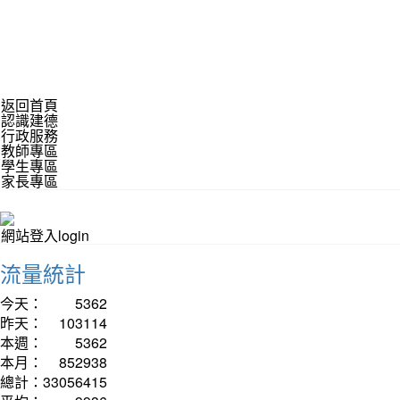
返回首頁
認識建德
行政服務
教師專區
學生專區
家長專區
網站登入login
流量統計
今天：
5362
昨天：
103114
本週：
5362
本月：
852938
總計：
33056415