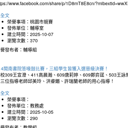
ttps://www.facebook.com/share/p/1D8mT8E8cn/?mibextid=wwXI
詳全文
榮譽事項：桃園市競賽
發佈單位：輔導室
建立時間：2025-10-07
瀏覽次數：370
榮譽發布者：輔導組
114閩南書院答喙鼓比賽，三組學生皆獲入選晉級決賽！
校309王宣澄、411高晨瀚、609唐莉婷、609鄭弈莛、503
謝三位指導老師邱美玲、洪睿鍲、許瑞蘭老師的用心指導！
詳全文
榮譽事項：
發佈單位：教務處
建立時間：2025-10-05
瀏覽次數：290
榮譽發布者：教學組