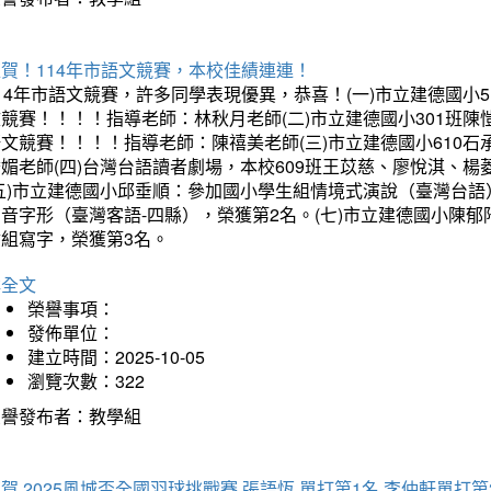
賀！114年市語文競賽，本校佳績連連！
14年市語文競賽，許多同學表現優異，恭喜！(一)市立建德國小
文競賽！！！！指導老師：林秋月老師(二)市立建德國小301班
語文競賽！！！！指導老師：陳禧美老師(三)市立建德國小610
琇媚老師(四)台灣台語讀者劇場，本校609班王苡慈、廖悅淇、
(五)市立建德國小邱垂順：參加國小學生組情境式演說（臺灣台語
音字形（臺灣客語-四縣），榮獲第2名。(七)市立建德國小陳
會組寫字，榮獲第3名。
詳全文
榮譽事項：
發佈單位：
建立時間：2025-10-05
瀏覽次數：322
榮譽發布者：教學組
賀 2025風城盃全國羽球挑戰賽 張語恆 單打第1名 李仲軒單打第