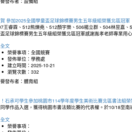
榮譽發布者：設備組
賀 參加2025全國學童盃足球錦標賽男生五年級組榮獲北區冠軍
07王睿霖、512熊爍堯、512顏宇樂、506楊立群、504林昱嘉、
童盃足球錦標賽男生五年級組榮獲北區冠軍感謝胤孝老師專業用
詳全文
榮譽事項：全國競賽
發佈單位：學務處
建立時間：2025-10-21
瀏覽次數：332
榮譽發布者：體育組
賀！石承可學生參加桃園市114學年度學生美術比賽北區書法組榮
石同學作品入選，獲得桃園市書法類比賽的代表權。於10/18至
詳全文
榮譽事項：