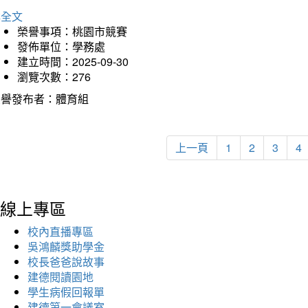
詳全文
榮譽事項：桃園市競賽
發佈單位：學務處
建立時間：2025-09-30
瀏覽次數：276
榮譽發布者：體育組
上一頁
1
2
3
4
線上專區
校內直播專區
吳鴻麟獎助學金
校長爸爸說故事
建德閱讀園地
學生病假回報單
建德第一會議室