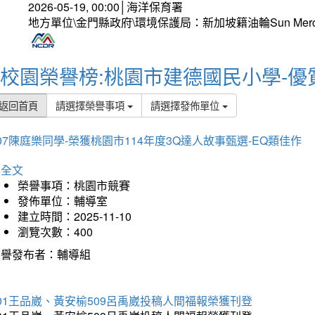
2026-05-19, 00:00│海洋保育署
地方單位\金門縣政府\環境保護局：新加坡籍油輪Sun Mer
校園榮譽榜:桃園市建德國民小學-優
返回首頁
請選擇榮譽事項
請選擇發佈單位
07陳庭樂同學-榮獲桃園市114年度3Q達人故事甄選-EQ類佳作
詳全文
榮譽事項：桃園市競賽
發佈單位：輔導室
建立時間：2025-11-10
瀏覽次數：400
榮譽發布者：輔導組
01王品崴、黃安榆509呂禹崴投稿人間福報榮獲刊登