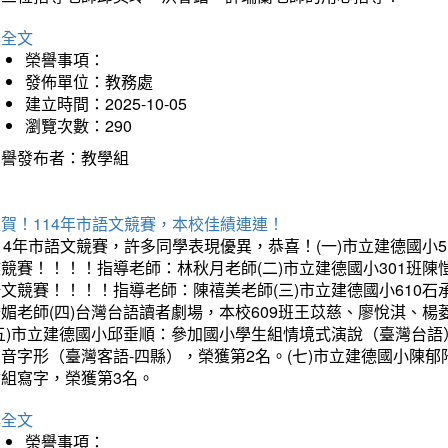
詳全文
榮譽事項：
發佈單位：教務處
建立時間：2025-10-05
瀏覽次數：290
榮譽發布者：教學組
賀！114年市語文競賽，本校佳績連連！
14年市語文競賽，許多同學表現優異，恭喜！(一)市立建德國小
文競賽！！！！指導老師：林秋月老師(二)市立建德國小301班
語文競賽！！！！指導老師：陳禧美老師(三)市立建德國小610
琇媚老師(四)台灣台語讀者劇場，本校609班王苡慈、廖悅淇、
(五)市立建德國小邱垂順：參加國小學生組情境式演說（臺灣台語
音字形（臺灣客語-四縣），榮獲第2名。(七)市立建德國小陳
會組寫字，榮獲第3名。
詳全文
榮譽事項：