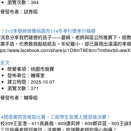
瀏覽次數：364
榮譽發布者：訓育組
！313李晏綺榮獲桃園市114年孝行獎孝行楷模
好消息分享我們建德的孩子——晏綺，老師與區公所推薦下，經教
推廣手語，也勇敢捐髮給癌友。年紀雖小，卻已展現出滿滿的孝
ttps://www.facebook.com/share/p/1D8mT8E8cn/?mibextid=wwXI
詳全文
榮譽事項：桃園市競賽
發佈單位：輔導室
建立時間：2025-10-07
瀏覽次數：371
榮譽發布者：輔導組
114閩南書院答喙鼓比賽，三組學生皆獲入選晉級決賽！
校309王宣澄、411高晨瀚、609唐莉婷、609鄭弈莛、503
謝三位指導老師邱美玲、洪睿鍲、許瑞蘭老師的用心指導！