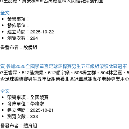
01王品崴、黃安榆509呂禹崴投稿人間福報榮獲刊登
詳全文
榮譽事項：
發佈單位：
建立時間：2025-10-22
瀏覽次數：294
榮譽發布者：設備組
賀 參加2025全國學童盃足球錦標賽男生五年級組榮獲北區冠軍
07王睿霖、512熊爍堯、512顏宇樂、506楊立群、504林昱嘉、
童盃足球錦標賽男生五年級組榮獲北區冠軍感謝胤孝老師專業用
詳全文
榮譽事項：全國競賽
發佈單位：學務處
建立時間：2025-10-21
瀏覽次數：333
榮譽發布者：體育組