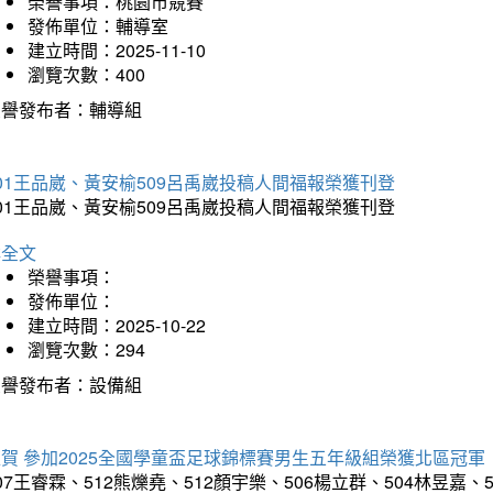
榮譽事項：桃園市競賽
發佈單位：輔導室
建立時間：2025-11-10
瀏覽次數：400
榮譽發布者：輔導組
01王品崴、黃安榆509呂禹崴投稿人間福報榮獲刊登
01王品崴、黃安榆509呂禹崴投稿人間福報榮獲刊登
詳全文
榮譽事項：
發佈單位：
建立時間：2025-10-22
瀏覽次數：294
榮譽發布者：設備組
賀 參加2025全國學童盃足球錦標賽男生五年級組榮獲北區冠軍
07王睿霖、512熊爍堯、512顏宇樂、506楊立群、504林昱嘉、