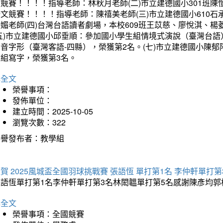
文競賽！！！！指導老師：林秋月老師(二)市立建德國小301班
語文競賽！！！！指導老師：陳禧美老師(三)市立建德國小610
琇媚老師(四)台灣台語讀者劇場，本校609班王苡慈、廖悅淇、
(五)市立建德國小邱垂順：參加國小學生組情境式演說（臺灣台語
音字形（臺灣客語-四縣），榮獲第2名。(七)市立建德國小陳
會組寫字，榮獲第3名。
詳全文
榮譽事項：
發佈單位：
建立時間：2025-10-05
瀏覽次數：322
榮譽發布者：教學組
賀 2025風城盃全國羽球挑戰賽 張語恆 單打第1名 李仲軒單打第
張語恆單打第1名李仲軒單打第3名林閎韞單打第5名感謝陳彥均
詳全文
榮譽事項：全國競賽