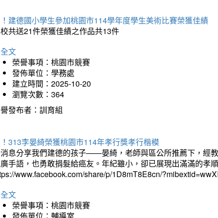
賀！建德國小學生參加桃園市114學年度學生美術比賽榮獲佳績
校共送21件榮獲佳績之作品共13件
詳全文
榮譽事項：桃園市競賽
發佈單位：學務處
建立時間：2025-10-20
瀏覽次數：364
榮譽發布者：訓育組
！313李晏綺榮獲桃園市114年孝行獎孝行楷模
好消息分享我們建德的孩子——晏綺，老師與區公所推薦下，經教
推廣手語，也勇敢捐髮給癌友。年紀雖小，卻已展現出滿滿的孝
ttps://www.facebook.com/share/p/1D8mT8E8cn/?mibextid=wwXI
詳全文
榮譽事項：桃園市競賽
發佈單位：輔導室