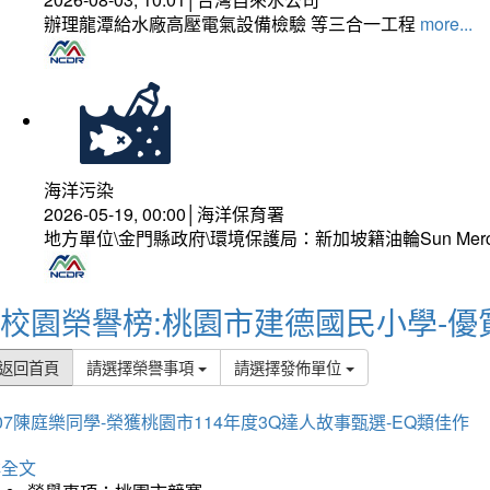
辦理龍潭給水廠高壓電氣設備檢驗 等三合一工程
more...
海洋污染
2026-05-19, 00:00│海洋保育署
地方單位\金門縣政府\環境保護局：新加坡籍油輪Sun Mer
校園榮譽榜:桃園市建德國民小學-優
返回首頁
請選擇榮譽事項
請選擇發佈單位
07陳庭樂同學-榮獲桃園市114年度3Q達人故事甄選-EQ類佳作
詳全文