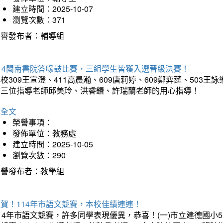
建立時間：2025-10-07
瀏覽次數：371
榮譽發布者：輔導組
114閩南書院答喙鼓比賽，三組學生皆獲入選晉級決賽！
校309王宣澄、411高晨瀚、609唐莉婷、609鄭弈莛、503
謝三位指導老師邱美玲、洪睿鍲、許瑞蘭老師的用心指導！
詳全文
榮譽事項：
發佈單位：教務處
建立時間：2025-10-05
瀏覽次數：290
榮譽發布者：教學組
賀！114年市語文競賽，本校佳績連連！
14年市語文競賽，許多同學表現優異，恭喜！(一)市立建德國小