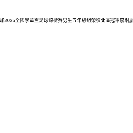
郭乙杰參加2025全國學童盃足球錦標賽男生五年級組榮獲北區冠軍感謝