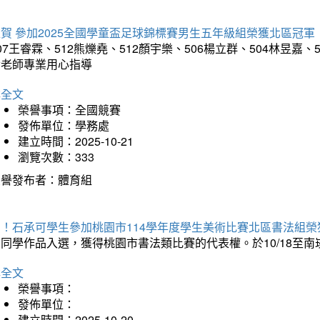
賀 參加2025全國學童盃足球錦標賽男生五年級組榮獲北區冠軍
07王睿霖、512熊爍堯、512顏宇樂、506楊立群、504林昱
孝老師專業用心指導
詳全文
榮譽事項：全國競賽
發佈單位：學務處
建立時間：2025-10-21
瀏覽次數：333
榮譽發布者：體育組
賀！石承可學生參加桃園市114學年度學生美術比賽北區書法組榮
石同學作品入選，獲得桃園市書法類比賽的代表權。於10/18至
詳全文
榮譽事項：
發佈單位：
建立時間：2025-10-20