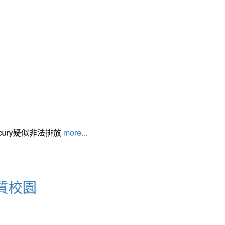
cury疑似非法排放
more...
質校園