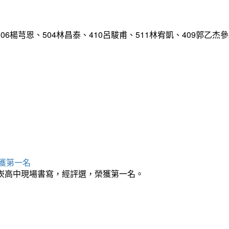
嘉、506楊芎恩、504林昌泰、410呂駿甫、511林宥凱、409
獲第一名
南崁高中現場書寫，經評選，榮獲第一名。