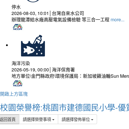
停水
2026-08-03, 10:01│台灣自來水公司
辦理龍潭給水廠高壓電氣設備檢驗 等三合一工程
more...
海洋污染
2026-05-19, 00:00│海洋保育署
地方單位\金門縣政府\環境保護局：新加坡籍油輪Sun Mer
開啟上方區塊
校園榮譽榜:桃園市建德國民小學-優
返回首頁
請選擇榮譽事項
請選擇發佈單位