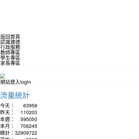
返回首頁
認識建德
行政服務
教師專區
學生專區
家長專區
網站登入login
流量統計
今天：
63958
昨天：
110203
本週：
595050
本月：
706245
總計：
32909722