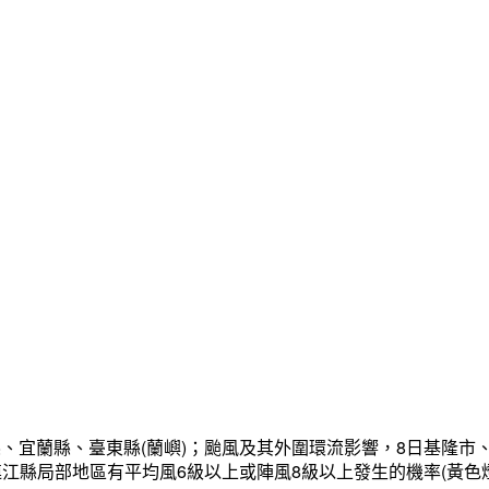
、宜蘭縣、臺東縣(蘭嶼)；颱風及其外圍環流影響，8日基隆市
連江縣局部地區有平均風6級以上或陣風8級以上發生的機率(黃色