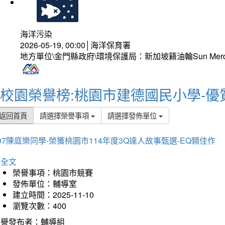
海洋污染
2026-05-19, 00:00│海洋保育署
地方單位\金門縣政府\環境保護局：新加坡籍油輪Sun Mer
校園榮譽榜:桃園市建德國民小學-優
返回首頁
請選擇榮譽事項
請選擇發佈單位
07陳庭樂同學-榮獲桃園市114年度3Q達人故事甄選-EQ類佳作
詳全文
榮譽事項：桃園市競賽
發佈單位：輔導室
建立時間：2025-11-10
瀏覽次數：400
榮譽發布者：輔導組