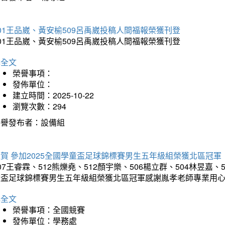
01王品崴、黃安榆509呂禹崴投稿人間福報榮獲刊登
01王品崴、黃安榆509呂禹崴投稿人間福報榮獲刊登
詳全文
榮譽事項：
發佈單位：
建立時間：2025-10-22
瀏覽次數：294
榮譽發布者：設備組
賀 參加2025全國學童盃足球錦標賽男生五年級組榮獲北區冠軍
07王睿霖、512熊爍堯、512顏宇樂、506楊立群、504林昱嘉、
童盃足球錦標賽男生五年級組榮獲北區冠軍感謝胤孝老師專業用
詳全文
榮譽事項：全國競賽
發佈單位：學務處