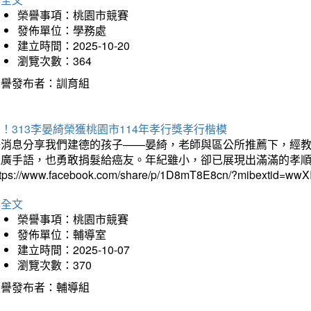
榮譽事項：桃園市競賽
發佈單位：學務處
建立時間：2025-10-20
瀏覽次數：364
榮譽發布者：訓育組
！313李晏綺榮獲桃園市114年孝行獎孝行楷模
好消息分享我們建德的孩子——晏綺，老師與區公所推薦下，經教
推廣手語，也勇敢捐髮給癌友。年紀雖小，卻已展現出滿滿的孝
ttps://www.facebook.com/share/p/1D8mT8E8cn/?mibextid=wwXI
詳全文
榮譽事項：桃園市競賽
發佈單位：輔導室
建立時間：2025-10-07
瀏覽次數：370
榮譽發布者：輔導組