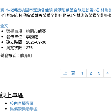
賀 本校榮獲桃園市運動會佳績 黃靖恩榮獲全能運動第2名 林汯
114年桃園市運動會黃靖恩榮獲全能運動第2名林汯叡榮獲全能運
詳全文
榮譽事項：桃園市競賽
發佈單位：學務處
建立時間：2025-09-30
瀏覽次數：276
榮譽發布者：體育組
上一頁
1
2
3
4
線上專區
校內直播專區
吳鴻麟獎助學金