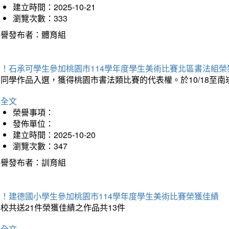
建立時間：2025-10-21
瀏覽次數：333
榮譽發布者：體育組
賀！石承可學生參加桃園市114學年度學生美術比賽北區書法組榮
石同學作品入選，獲得桃園市書法類比賽的代表權。於10/18至
詳全文
榮譽事項：
發佈單位：
建立時間：2025-10-20
瀏覽次數：347
榮譽發布者：訓育組
賀！建德國小學生參加桃園市114學年度學生美術比賽榮獲佳績
校共送21件榮獲佳績之作品共13件
詳全文