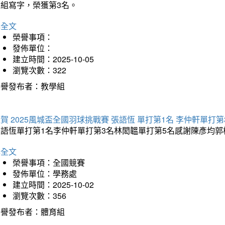
會組寫字，榮獲第3名。
詳全文
榮譽事項：
發佈單位：
建立時間：2025-10-05
瀏覽次數：322
榮譽發布者：教學組
賀 2025風城盃全國羽球挑戰賽 張語恆 單打第1名 李仲軒單打第
張語恆單打第1名李仲軒單打第3名林閎韞單打第5名感謝陳彥均
詳全文
榮譽事項：全國競賽
發佈單位：學務處
建立時間：2025-10-02
瀏覽次數：356
榮譽發布者：體育組