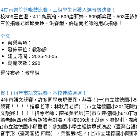
114閩南書院答喙鼓比賽，三組學生皆獲入選晉級決賽！
校309王宣澄、411高晨瀚、609唐莉婷、609鄭弈莛、503
謝三位指導老師邱美玲、洪睿鍲、許瑞蘭老師的用心指導！
詳全文
榮譽事項：
發佈單位：教務處
建立時間：2025-10-05
瀏覽次數：290
榮譽發布者：教學組
賀！114年市語文競賽，本校佳績連連！
14年市語文競賽，許多同學表現優異，恭喜！(一)市立建德國小
文競賽！！！！指導老師：林秋月老師(二)市立建德國小301班
語文競賽！！！！指導老師：陳禧美老師(三)市立建德國小610
琇媚老師(四)台灣台語讀者劇場，本校609班王苡慈、廖悅淇、
(五)市立建德國小邱垂順：參加國小學生組情境式演說（臺灣台語
音字形（臺灣客語-四縣），榮獲第2名。(七)市立建德國小陳