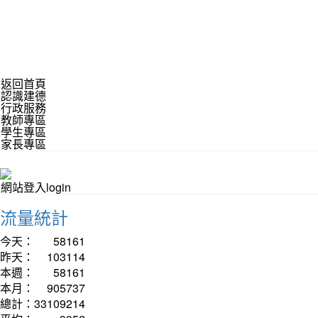
返回首頁
認識建德
行政服務
教師專區
學生專區
家長專區
網站登入login
流量統計
今天：
58161
昨天：
103114
本週：
58161
本月：
905737
總計：
33109214