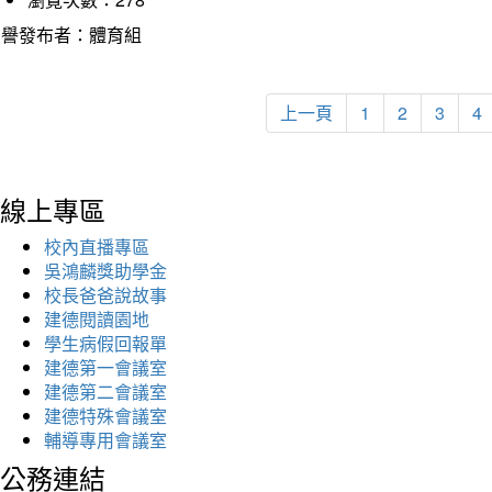
榮譽發布者：體育組
上一頁
1
2
3
4
線上專區
校內直播專區
吳鴻麟獎助學金
校長爸爸說故事
建德閱讀園地
學生病假回報單
建德第一會議室
建德第二會議室
建德特殊會議室
輔導專用會議室
公務連結