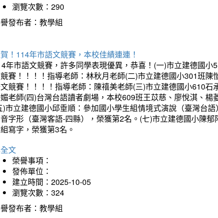
瀏覽次數：290
榮譽發布者：教學組
賀！114年市語文競賽，本校佳績連連！
14年市語文競賽，許多同學表現優異，恭喜！(一)市立建德國小
文競賽！！！！指導老師：林秋月老師(二)市立建德國小301班
語文競賽！！！！指導老師：陳禧美老師(三)市立建德國小610
琇媚老師(四)台灣台語讀者劇場，本校609班王苡慈、廖悅淇、
(五)市立建德國小邱垂順：參加國小學生組情境式演說（臺灣台語
音字形（臺灣客語-四縣），榮獲第2名。(七)市立建德國小陳
會組寫字，榮獲第3名。
詳全文
榮譽事項：
發佈單位：
建立時間：2025-10-05
瀏覽次數：324
榮譽發布者：教學組