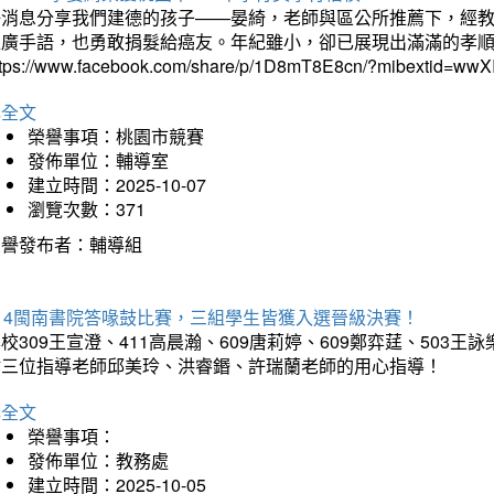
好消息分享我們建德的孩子——晏綺，老師與區公所推薦下，經教
推廣手語，也勇敢捐髮給癌友。年紀雖小，卻已展現出滿滿的孝
ttps://www.facebook.com/share/p/1D8mT8E8cn/?mibextid=wwXI
詳全文
榮譽事項：桃園市競賽
發佈單位：輔導室
建立時間：2025-10-07
瀏覽次數：371
榮譽發布者：輔導組
114閩南書院答喙鼓比賽，三組學生皆獲入選晉級決賽！
校309王宣澄、411高晨瀚、609唐莉婷、609鄭弈莛、503
謝三位指導老師邱美玲、洪睿鍲、許瑞蘭老師的用心指導！
詳全文
榮譽事項：
發佈單位：教務處
建立時間：2025-10-05