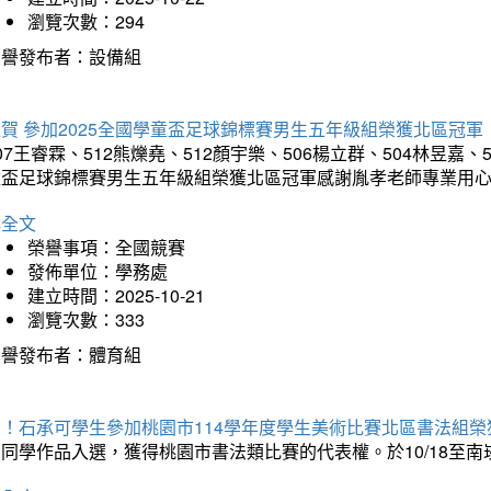
瀏覽次數：294
榮譽發布者：設備組
賀 參加2025全國學童盃足球錦標賽男生五年級組榮獲北區冠軍
07王睿霖、512熊爍堯、512顏宇樂、506楊立群、504林昱嘉、
童盃足球錦標賽男生五年級組榮獲北區冠軍感謝胤孝老師專業用
詳全文
榮譽事項：全國競賽
發佈單位：學務處
建立時間：2025-10-21
瀏覽次數：333
榮譽發布者：體育組
賀！石承可學生參加桃園市114學年度學生美術比賽北區書法組榮
石同學作品入選，獲得桃園市書法類比賽的代表權。於10/18至