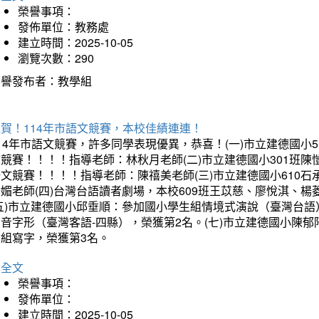
榮譽事項：
發佈單位：教務處
建立時間：2025-10-05
瀏覽次數：290
榮譽發布者：教學組
賀！114年市語文競賽，本校佳績連連！
14年市語文競賽，許多同學表現優異，恭喜！(一)市立建德國小
文競賽！！！！指導老師：林秋月老師(二)市立建德國小301班
語文競賽！！！！指導老師：陳禧美老師(三)市立建德國小610
琇媚老師(四)台灣台語讀者劇場，本校609班王苡慈、廖悅淇、
(五)市立建德國小邱垂順：參加國小學生組情境式演說（臺灣台語
音字形（臺灣客語-四縣），榮獲第2名。(七)市立建德國小陳
會組寫字，榮獲第3名。
詳全文
榮譽事項：
發佈單位：
建立時間：2025-10-05