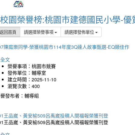
校園榮譽榜:桃園市建德國民小學-優
返回首頁
請選擇榮譽事項
請選擇發佈單位
07陳庭樂同學-榮獲桃園市114年度3Q達人故事甄選-EQ類佳作
詳全文
榮譽事項：桃園市競賽
發佈單位：輔導室
建立時間：2025-11-10
瀏覽次數：400
榮譽發布者：輔導組
01王品崴、黃安榆509呂禹崴投稿人間福報榮獲刊登
01王品崴、黃安榆509呂禹崴投稿人間福報榮獲刊登
詳全文