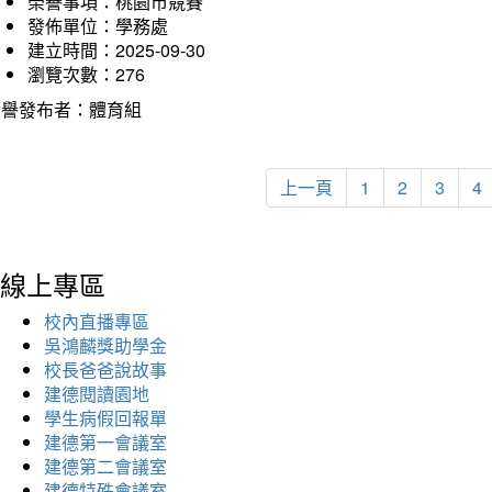
榮譽事項：桃園市競賽
發佈單位：學務處
建立時間：2025-09-30
瀏覽次數：276
榮譽發布者：體育組
上一頁
1
2
3
4
線上專區
校內直播專區
吳鴻麟獎助學金
校長爸爸說故事
建德閱讀園地
學生病假回報單
建德第一會議室
建德第二會議室
建德特殊會議室