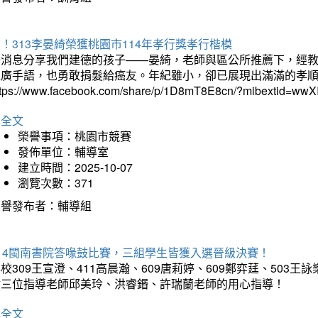
！313李晏綺榮獲桃園市114年孝行獎孝行楷模
好消息分享我們建德的孩子——晏綺，老師與區公所推薦下，經教
推廣手語，也勇敢捐髮給癌友。年紀雖小，卻已展現出滿滿的孝
ttps://www.facebook.com/share/p/1D8mT8E8cn/?mibextid=wwXI
詳全文
榮譽事項：桃園市競賽
發佈單位：輔導室
建立時間：2025-10-07
瀏覽次數：371
榮譽發布者：輔導組
114閩南書院答喙鼓比賽，三組學生皆獲入選晉級決賽！
校309王宣澄、411高晨瀚、609唐莉婷、609鄭弈莛、503
謝三位指導老師邱美玲、洪睿鍲、許瑞蘭老師的用心指導！
詳全文