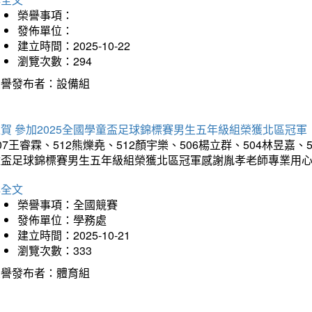
榮譽事項：
發佈單位：
建立時間：2025-10-22
瀏覽次數：294
榮譽發布者：設備組
賀 參加2025全國學童盃足球錦標賽男生五年級組榮獲北區冠軍
07王睿霖、512熊爍堯、512顏宇樂、506楊立群、504林昱嘉、
童盃足球錦標賽男生五年級組榮獲北區冠軍感謝胤孝老師專業用
詳全文
榮譽事項：全國競賽
發佈單位：學務處
建立時間：2025-10-21
瀏覽次數：333
榮譽發布者：體育組