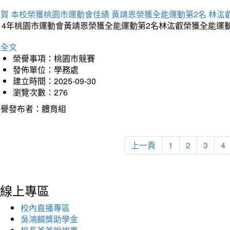
賀 本校榮獲桃園市運動會佳績 黃靖恩榮獲全能運動第2名 林汯
114年桃園市運動會黃靖恩榮獲全能運動第2名林汯叡榮獲全能運
詳全文
榮譽事項：桃園市競賽
發佈單位：學務處
建立時間：2025-09-30
瀏覽次數：276
榮譽發布者：體育組
上一頁
1
2
3
4
線上專區
校內直播專區
吳鴻麟獎助學金