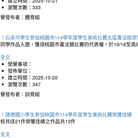
建立時間：2025-10-21
瀏覽次數：333
榮譽發布者：體育組
賀！石承可學生參加桃園市114學年度學生美術比賽北區書法組榮
石同學作品入選，獲得桃園市書法類比賽的代表權。於10/18至
詳全文
榮譽事項：
發佈單位：
建立時間：2025-10-20
瀏覽次數：347
榮譽發布者：訓育組
賀！建德國小學生參加桃園市114學年度學生美術比賽榮獲佳績
校共送21件榮獲佳績之作品共13件
詳全文