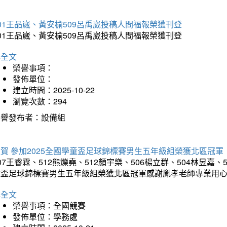
01王品崴、黃安榆509呂禹崴投稿人間福報榮獲刊登
01王品崴、黃安榆509呂禹崴投稿人間福報榮獲刊登
詳全文
榮譽事項：
發佈單位：
建立時間：2025-10-22
瀏覽次數：294
榮譽發布者：設備組
賀 參加2025全國學童盃足球錦標賽男生五年級組榮獲北區冠軍
07王睿霖、512熊爍堯、512顏宇樂、506楊立群、504林昱嘉、
童盃足球錦標賽男生五年級組榮獲北區冠軍感謝胤孝老師專業用
詳全文
榮譽事項：全國競賽
發佈單位：學務處