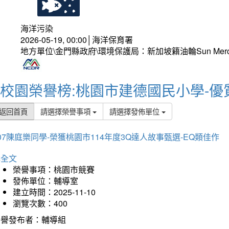
海洋污染
2026-05-19, 00:00│海洋保育署
地方單位\金門縣政府\環境保護局：新加坡籍油輪Sun Mer
校園榮譽榜:桃園市建德國民小學-優
返回首頁
請選擇榮譽事項
請選擇發佈單位
07陳庭樂同學-榮獲桃園市114年度3Q達人故事甄選-EQ類佳作
詳全文
榮譽事項：桃園市競賽
發佈單位：輔導室
建立時間：2025-11-10
瀏覽次數：400
榮譽發布者：輔導組