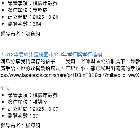
榮譽事項：桃園市競賽
發佈單位：學務處
建立時間：2025-10-20
瀏覽次數：364
榮譽發布者：訓育組
！313李晏綺榮獲桃園市114年孝行獎孝行楷模
好消息分享我們建德的孩子——晏綺，老師與區公所推薦下，經教
推廣手語，也勇敢捐髮給癌友。年紀雖小，卻已展現出滿滿的孝
ttps://www.facebook.com/share/p/1D8mT8E8cn/?mibextid=wwXI
詳全文
榮譽事項：桃園市競賽
發佈單位：輔導室
建立時間：2025-10-07
瀏覽次數：371
榮譽發布者：輔導組