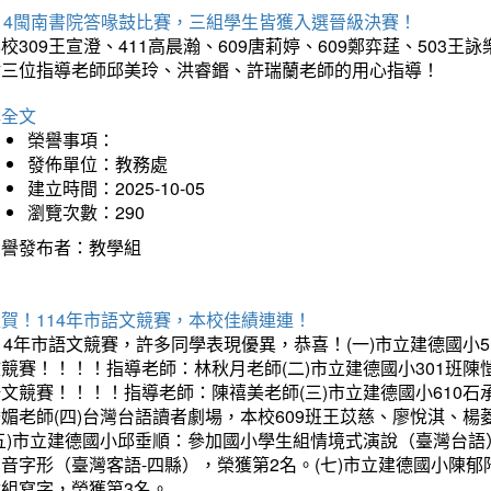
114閩南書院答喙鼓比賽，三組學生皆獲入選晉級決賽！
校309王宣澄、411高晨瀚、609唐莉婷、609鄭弈莛、503
謝三位指導老師邱美玲、洪睿鍲、許瑞蘭老師的用心指導！
詳全文
榮譽事項：
發佈單位：教務處
建立時間：2025-10-05
瀏覽次數：290
榮譽發布者：教學組
賀！114年市語文競賽，本校佳績連連！
14年市語文競賽，許多同學表現優異，恭喜！(一)市立建德國小
文競賽！！！！指導老師：林秋月老師(二)市立建德國小301班
語文競賽！！！！指導老師：陳禧美老師(三)市立建德國小610
琇媚老師(四)台灣台語讀者劇場，本校609班王苡慈、廖悅淇、
(五)市立建德國小邱垂順：參加國小學生組情境式演說（臺灣台語
音字形（臺灣客語-四縣），榮獲第2名。(七)市立建德國小陳
會組寫字，榮獲第3名。