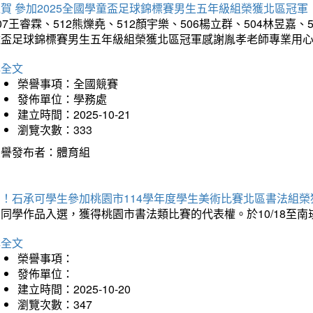
賀 參加2025全國學童盃足球錦標賽男生五年級組榮獲北區冠軍
07王睿霖、512熊爍堯、512顏宇樂、506楊立群、504林昱嘉、
童盃足球錦標賽男生五年級組榮獲北區冠軍感謝胤孝老師專業用
詳全文
榮譽事項：全國競賽
發佈單位：學務處
建立時間：2025-10-21
瀏覽次數：333
榮譽發布者：體育組
賀！石承可學生參加桃園市114學年度學生美術比賽北區書法組榮
石同學作品入選，獲得桃園市書法類比賽的代表權。於10/18至
詳全文
榮譽事項：
發佈單位：
建立時間：2025-10-20
瀏覽次數：347