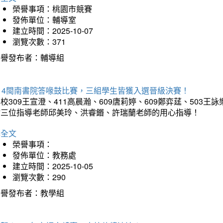
榮譽事項：桃園市競賽
發佈單位：輔導室
建立時間：2025-10-07
瀏覽次數：371
榮譽發布者：輔導組
114閩南書院答喙鼓比賽，三組學生皆獲入選晉級決賽！
校309王宣澄、411高晨瀚、609唐莉婷、609鄭弈莛、503
謝三位指導老師邱美玲、洪睿鍲、許瑞蘭老師的用心指導！
詳全文
榮譽事項：
發佈單位：教務處
建立時間：2025-10-05
瀏覽次數：290
榮譽發布者：教學組