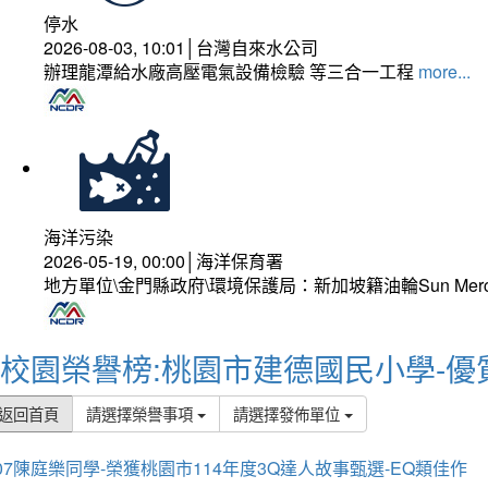
停水
2026-08-03, 10:01│台灣自來水公司
辦理龍潭給水廠高壓電氣設備檢驗 等三合一工程
more...
海洋污染
2026-05-19, 00:00│海洋保育署
地方單位\金門縣政府\環境保護局：新加坡籍油輪Sun Mer
校園榮譽榜:桃園市建德國民小學-優
返回首頁
請選擇榮譽事項
請選擇發佈單位
07陳庭樂同學-榮獲桃園市114年度3Q達人故事甄選-EQ類佳作