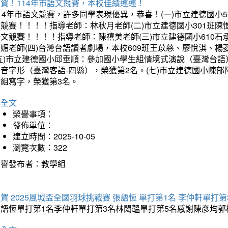
賀！114年市語文競賽，本校佳績連連！
14年市語文競賽，許多同學表現優異，恭喜！(一)市立建德國小
文競賽！！！！指導老師：林秋月老師(二)市立建德國小301班
語文競賽！！！！指導老師：陳禧美老師(三)市立建德國小610
琇媚老師(四)台灣台語讀者劇場，本校609班王苡慈、廖悅淇、
(五)市立建德國小邱垂順：參加國小學生組情境式演說（臺灣台語
音字形（臺灣客語-四縣），榮獲第2名。(七)市立建德國小陳
會組寫字，榮獲第3名。
詳全文
榮譽事項：
發佈單位：
建立時間：2025-10-05
瀏覽次數：322
榮譽發布者：教學組
賀 2025風城盃全國羽球挑戰賽 張語恆 單打第1名 李仲軒單打第
張語恆單打第1名李仲軒單打第3名林閎韞單打第5名感謝陳彥均