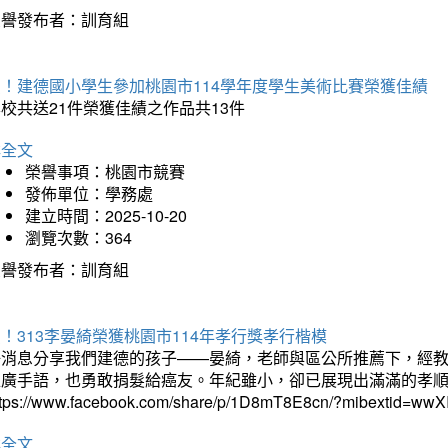
榮譽發布者：訓育組
賀！建德國小學生參加桃園市114學年度學生美術比賽榮獲佳績
校共送21件榮獲佳績之作品共13件
詳全文
榮譽事項：桃園市競賽
發佈單位：學務處
建立時間：2025-10-20
瀏覽次數：364
榮譽發布者：訓育組
！313李晏綺榮獲桃園市114年孝行獎孝行楷模
好消息分享我們建德的孩子——晏綺，老師與區公所推薦下，經教
推廣手語，也勇敢捐髮給癌友。年紀雖小，卻已展現出滿滿的孝
ttps://www.facebook.com/share/p/1D8mT8E8cn/?mibextid=wwXI
詳全文