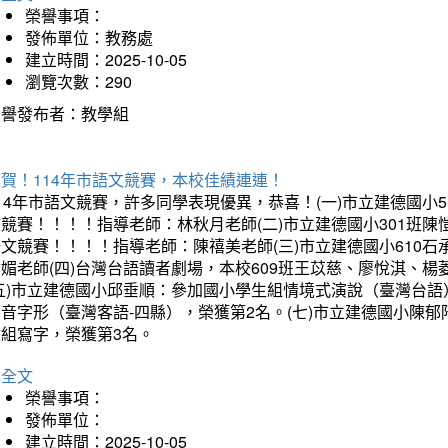
榮譽事項：
發佈單位：教務處
建立時間：2025-10-05
瀏覽次數：290
榮譽發布者：教學組
賀！114年市語文競賽，本校佳績連連！
14年市語文競賽，許多同學表現優異，恭喜！(一)市立建德國小
文競賽！！！！指導老師：林秋月老師(二)市立建德國小301班
語文競賽！！！！指導老師：陳禧美老師(三)市立建德國小610
琇媚老師(四)台灣台語讀者劇場，本校609班王苡慈、廖悅淇、
(五)市立建德國小邱垂順：參加國小學生組情境式演說（臺灣台語
音字形（臺灣客語-四縣），榮獲第2名。(七)市立建德國小陳
會組寫字，榮獲第3名。
詳全文
榮譽事項：
發佈單位：
建立時間：2025-10-05