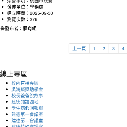
榮譽事項：桃園市競賽
發佈單位：學務處
建立時間：2025-09-30
瀏覽次數：276
榮譽發布者：體育組
上一頁
1
2
3
4
線上專區
校內直播專區
吳鴻麟獎助學金
校長爸爸說故事
建德閱讀園地
學生病假回報單
建德第一會議室
建德第二會議室
建德特殊會議室