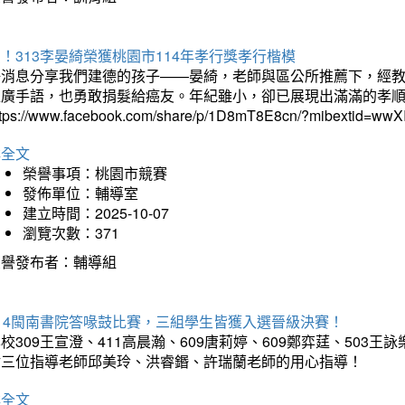
！313李晏綺榮獲桃園市114年孝行獎孝行楷模
好消息分享我們建德的孩子——晏綺，老師與區公所推薦下，經教
推廣手語，也勇敢捐髮給癌友。年紀雖小，卻已展現出滿滿的孝
ttps://www.facebook.com/share/p/1D8mT8E8cn/?mibextid=wwXI
詳全文
榮譽事項：桃園市競賽
發佈單位：輔導室
建立時間：2025-10-07
瀏覽次數：371
榮譽發布者：輔導組
114閩南書院答喙鼓比賽，三組學生皆獲入選晉級決賽！
校309王宣澄、411高晨瀚、609唐莉婷、609鄭弈莛、503
謝三位指導老師邱美玲、洪睿鍲、許瑞蘭老師的用心指導！
詳全文