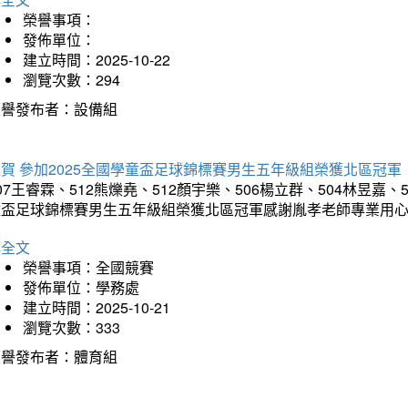
榮譽事項：
發佈單位：
建立時間：2025-10-22
瀏覽次數：294
榮譽發布者：設備組
賀 參加2025全國學童盃足球錦標賽男生五年級組榮獲北區冠軍
07王睿霖、512熊爍堯、512顏宇樂、506楊立群、504林昱嘉、
童盃足球錦標賽男生五年級組榮獲北區冠軍感謝胤孝老師專業用
詳全文
榮譽事項：全國競賽
發佈單位：學務處
建立時間：2025-10-21
瀏覽次數：333
榮譽發布者：體育組