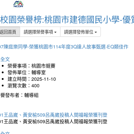
校園榮譽榜:桃園市建德國民小學-優
返回首頁
請選擇榮譽事項
請選擇發佈單位
07陳庭樂同學-榮獲桃園市114年度3Q達人故事甄選-EQ類佳作
詳全文
榮譽事項：桃園市競賽
發佈單位：輔導室
建立時間：2025-11-10
瀏覽次數：400
榮譽發布者：輔導組
01王品崴、黃安榆509呂禹崴投稿人間福報榮獲刊登
01王品崴、黃安榆509呂禹崴投稿人間福報榮獲刊登
詳全文