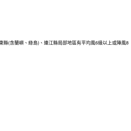
縣(含蘭嶼、綠島)、連江縣局部地區有平均風6級以上或陣風8