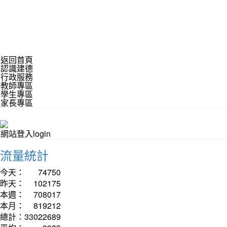
返回首頁
認識建德
行政服務
教師專區
學生專區
家長專區
網站登入login
流量統計
今天：
74750
昨天：
102175
本週：
708017
本月：
819212
總計：
33022689