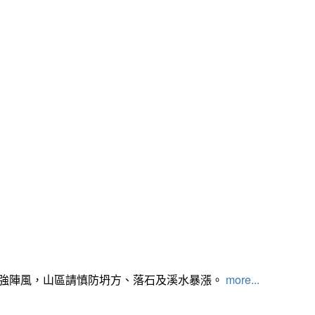
及強陣風，山區請慎防坍方、落石及溪水暴漲。
more...